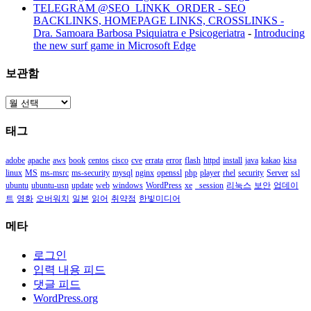
TELEGRAM @SEO_LINKK_ORDER - SEO
BACKLINKS, HOMEPAGE LINKS, CROSSLINKS -
Dra. Samoara Barbosa Psiquiatra e Psicogeriatra
-
Introducing
the new surf game in Microsoft Edge
보관함
보
관
태그
함
adobe
apache
aws
book
centos
cisco
cve
errata
error
flash
httpd
install
java
kakao
kisa
linux
MS
ms-msrc
ms-security
mysql
nginx
openssl
php
player
rhel
security
Server
ssl
ubuntu
ubuntu-usn
update
web
windows
WordPress
xe
_session
리눅스
보안
업데이
트
영화
오버워치
일본
읽어
취약점
한빛미디어
메타
로그인
입력 내용 피드
댓글 피드
WordPress.org