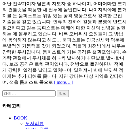
어난 전략가이자 탈론의 지도자 중 하나이며, 어마어마한 크기
의 건틀릿을 착용한 채 전투에 돌입합니다. 나이지리아에 본거
지를 둔 둠피스트는 위엄 있는 공격 영웅으로서 강력한 근접
기술들을 갖고 있습니다. 인류의 진화에 갈등과 분쟁이 반드시
필요하다고 믿는 둠피스트는 미래에 대한 자신의 신념을 실현
하는 데 몰두하고 있습니다. 비록 오버워치 요원들이 그 방법
에 동의하지 않는다고 해도… 둠피스트는 인공신체학 덕분에
폭발적인 기동력을 갖게 되었으며, 적들과 최전방에서 싸우는
강력한 투사입니다. 둠피스트의 기본 공격은 철권포입니다. 손
가락 관절에서 투사체를 하나씩 발사하거나 단발로 발사합니
다. 보조 공격은 로켓 펀치입니다. 전방으로 돌진하면서 적에
게 강력한 일격을 날리고 밀쳐내며, 밀쳐져서 벽에 부딪힌 적
에게는 추가 피해를 줍니다. 지진 강타는 대상 지역을 강타하
며, 적을 둠피스트 쪽으로
[ more… ]
검
색:
카테고리
BOOK
도서리뷰