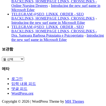
BACKLINKS, HOMEPAGE LINKS, CROSSLINKS -
Online Nursing Degrees
-
Introducing the new surf game in
Microsoft Edge
TELEGRAM @SEO_LINKK_ORDER - SEO
BACKLINKS, HOMEPAGE LINKS, CROSSLINKS
-
Introducing the new surf game in Microsoft Edge
TELEGRAM @SEO_LINKK_ORDER - SEO
BACKLINKS, HOMEPAGE LINKS, CROSSLINKS -
Dra. Samoara Barbosa Psiquiatra e Psicogeriatra
-
Introducing
the new surf game in Microsoft Edge
보관함
보
관
메타
함
로그인
입력 내용 피드
댓글 피드
WordPress.org
Copyright © 2026 | WordPress Theme by
MH Themes