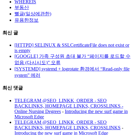
WHEREIS
부동산
뻘글(일상에관한)
유용한정보
최신 글
[HTTPD] SELINUX & SSLCertificateFile does not exist or
is empty
[GOOGLE] 가족 구성원 초대 불가 “페이지를 로드할 수
없음 (다시시도)” 오류
[SYSTEMD] systemd + logrotate 환경에서 “Read-only file
system” 에러
최신 댓글
TELEGRAM @SEO_LINKK_ORDER - SEO
BACKLINKS, HOMEPAGE LINKS, CROSSLINKS -
Online Nursing Degrees
-
Introducing the new surf game in
Microsoft Edge
TELEGRAM @SEO_LINKK_ORDER - SEO
BACKLINKS, HOMEPAGE LINKS, CROSSLINKS
-
Introducing the new surf game in Microsoft Edge