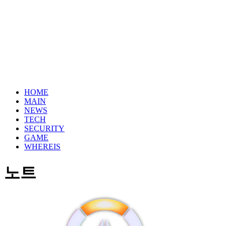
HOME
MAIN
NEWS
TECH
SECURITY
GAME
WHEREIS
노트