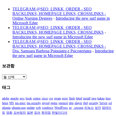
TELEGRAM @SEO_LINKK_ORDER - SEO
BACKLINKS, HOMEPAGE LINKS, CROSSLINKS -
Online Nursing Degrees
-
Introducing the new surf game in
Microsoft Edge
TELEGRAM @SEO_LINKK_ORDER - SEO
BACKLINKS, HOMEPAGE LINKS, CROSSLINKS
-
Introducing the new surf game in Microsoft Edge
TELEGRAM @SEO_LINKK_ORDER - SEO
BACKLINKS, HOMEPAGE LINKS, CROSSLINKS -
Dra. Samoara Barbosa Psiquiatra e Psicogeriatra
-
Introducing
the new surf game in Microsoft Edge
보관함
보
관
태그
함
adobe
apache
aws
book
centos
cisco
cve
errata
error
flash
httpd
install
java
kakao
kisa
linux
MS
ms-msrc
ms-security
mysql
nginx
openssl
php
player
rhel
security
Server
ssl
ubuntu
ubuntu-usn
update
web
windows
WordPress
xe
_session
리눅스
보안
업데이
트
영화
오버워치
일본
읽어
취약점
한빛미디어