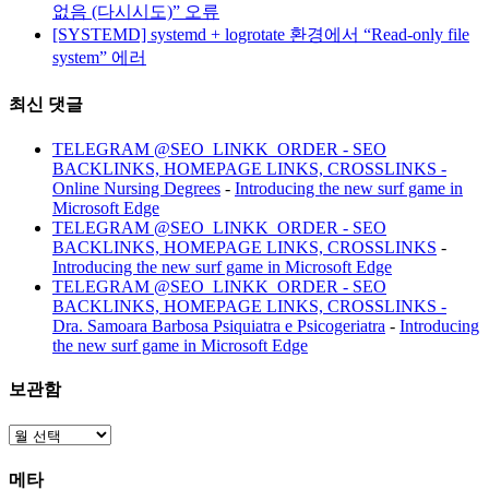
없음 (다시시도)” 오류
[SYSTEMD] systemd + logrotate 환경에서 “Read-only file
system” 에러
최신 댓글
TELEGRAM @SEO_LINKK_ORDER - SEO
BACKLINKS, HOMEPAGE LINKS, CROSSLINKS -
Online Nursing Degrees
-
Introducing the new surf game in
Microsoft Edge
TELEGRAM @SEO_LINKK_ORDER - SEO
BACKLINKS, HOMEPAGE LINKS, CROSSLINKS
-
Introducing the new surf game in Microsoft Edge
TELEGRAM @SEO_LINKK_ORDER - SEO
BACKLINKS, HOMEPAGE LINKS, CROSSLINKS -
Dra. Samoara Barbosa Psiquiatra e Psicogeriatra
-
Introducing
the new surf game in Microsoft Edge
보관함
보
관
메타
함