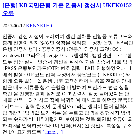
[은행] KB국민은행 기준 인증서 갱신시 UKFK0152
오류
2025-06-12
KENNETH
0
인증서 갱신 시점이 도래하여 갱신 절차를 진행중 오류코드와
함께 진행이 되지 않았던 상황을 정리함 상황 은행 : KB국민
은행 인증서형태 : 공동인증서 (전통의 인증서 그것) OS :
windows11 브라우저 : edge 프로그램설치 : 뱅킹관련 프로그램
모두 정상 설치 인증서 갱신을 위하여 기존 인증서 암호 입력
: PASS 은행보안카드(OTP) 번호 입력 : FAIL 진행하였으나 1.
에러 발생 OTP 코드 입력 과정에서 응답코드 (UKFK0152) 와
함께 오류 발생 2. 은행 방문 고객센터에 내용을 전달후 안내
받은 대로 서류를 챙겨 은행을 내방하여 보안카드 변경 상황
확인 을 진행한 결과 실제로 OTP 입력시 잘못 들어갔다는 안
내를 받음 3. 재시도 집에 복귀하여 재시도를 하던중 문득!!!!
“키보드로 입력 한것이 문제일까?” 라는 생각이 들어 입력시
입력칸의 ‘입력값 보기 버튼’을 누르고 입력을 진행하자 입력
되는 숫자가 “1111” 이렇게만 보여지는 것을 확인함 오류에 의
하여 8을 입력하였으나 1이 입력(표시) 된 것인지 특성상 무조
건 1이 표기되도록
[ more… ]