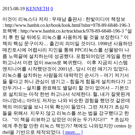
2015-08-19
KENNETH
0
이것이 리눅스다 저자 : 우재남 출판사 : 한빛미디어 책정보
: http://www.hanbit.co.kr/book/look.html?isbn=978-89-6848-196-3
트랙백 : http://www.hanbit.co.kr/trackback/978-89-6848-196-3 ”설
치 후 한 달 뒤에도 리눅스를 사용하게 될 것을 보장한다.” 이
책의 핵심 문구이자… 출간의 의미일 것이다. 1998년 사용하던
매킨토시에 어렵사리 지인을 통해 PPC리눅스를 선물받아 나
름 노력끝에 설치하는데 성공했다. 포함되어있던 게임을 한번
하고나서 미련 없이 macos로 복귀했다. 이후 지금의 시스템
엔지니어를 시작했던것이 2001년.. 당시 이런 얘기가 있었다.
리눅스를 설치하는 사람들의 대략적인 순서가 – 여기 저기서
들 좋다고 하니 관심이 생기고 – 힘들게 힘들게 설치하다가 그
만두거나 – 설치를 완료해도 별달리 할 것이 없어서 – 기본으
로 설치되는 마작 한번 하고나서 삭제한다. 헐, 내가 잘못된게
아니었네;;; 아마도 저자는 나와 비슷한 경험을 했던것 같은데
책의 머리말을 보니 더욱 확신이 들었다. 그런 저자가 초심자
들을 위해서 지우지 않고 리눅스를 쓰는 법을 강구했다고 한
다. ”이 책을 리뷰하고 싶었던 이유는 두가지다!!” * 초심자
에게 추천할 만한 리눅스 책인가? 책에도 나와있지만 centos 는
rhel을 기반으로 제작되었다.
[ more… ]