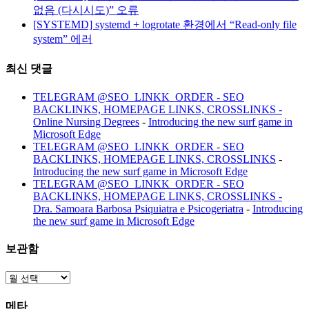
없음 (다시시도)” 오류
[SYSTEMD] systemd + logrotate 환경에서 “Read-only file
system” 에러
최신 댓글
TELEGRAM @SEO_LINKK_ORDER - SEO
BACKLINKS, HOMEPAGE LINKS, CROSSLINKS -
Online Nursing Degrees
-
Introducing the new surf game in
Microsoft Edge
TELEGRAM @SEO_LINKK_ORDER - SEO
BACKLINKS, HOMEPAGE LINKS, CROSSLINKS
-
Introducing the new surf game in Microsoft Edge
TELEGRAM @SEO_LINKK_ORDER - SEO
BACKLINKS, HOMEPAGE LINKS, CROSSLINKS -
Dra. Samoara Barbosa Psiquiatra e Psicogeriatra
-
Introducing
the new surf game in Microsoft Edge
보관함
보
관
메타
함