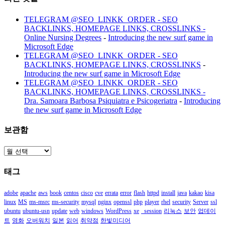
TELEGRAM @SEO_LINKK_ORDER - SEO
BACKLINKS, HOMEPAGE LINKS, CROSSLINKS -
Online Nursing Degrees
-
Introducing the new surf game in
Microsoft Edge
TELEGRAM @SEO_LINKK_ORDER - SEO
BACKLINKS, HOMEPAGE LINKS, CROSSLINKS
-
Introducing the new surf game in Microsoft Edge
TELEGRAM @SEO_LINKK_ORDER - SEO
BACKLINKS, HOMEPAGE LINKS, CROSSLINKS -
Dra. Samoara Barbosa Psiquiatra e Psicogeriatra
-
Introducing
the new surf game in Microsoft Edge
보관함
보
관
태그
함
adobe
apache
aws
book
centos
cisco
cve
errata
error
flash
httpd
install
java
kakao
kisa
linux
MS
ms-msrc
ms-security
mysql
nginx
openssl
php
player
rhel
security
Server
ssl
ubuntu
ubuntu-usn
update
web
windows
WordPress
xe
_session
리눅스
보안
업데이
트
영화
오버워치
일본
읽어
취약점
한빛미디어