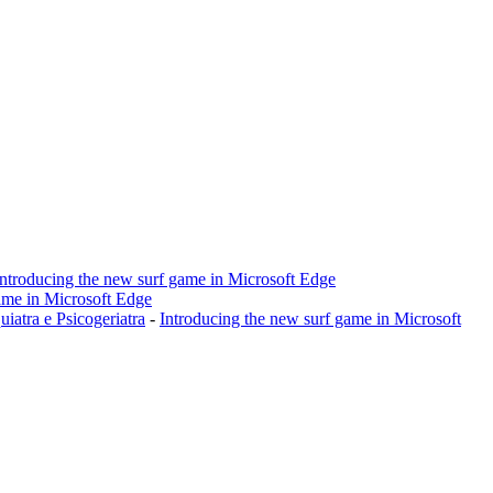
Introducing the new surf game in Microsoft Edge
ame in Microsoft Edge
a e Psicogeriatra
-
Introducing the new surf game in Microsoft