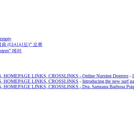
 empty
없음 (다시시도)” 오류
system” 에러
MEPAGE LINKS, CROSSLINKS - Online Nursing Degrees
-
, HOMEPAGE LINKS, CROSSLINKS
-
Introducing the new surf g
AGE LINKS, CROSSLINKS - Dra. Samoara Barbosa Psiquiatr