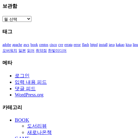
보관함
보
관
태그
함
adobe
apache
aws
book
centos
cisco
cve
errata
error
flash
httpd
install
java
kakao
kisa
lin
오버워치
일본
읽어
취약점
한빛미디어
메타
로그인
입력 내용 피드
댓글 피드
WordPress.org
카테고리
BOOK
도서리뷰
새로나온책