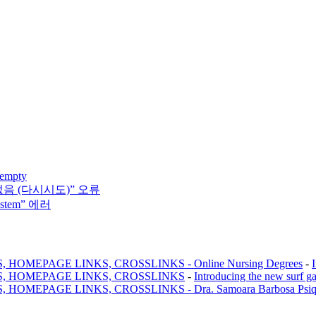
 empty
없음 (다시시도)” 오류
system” 에러
MEPAGE LINKS, CROSSLINKS - Online Nursing Degrees
-
, HOMEPAGE LINKS, CROSSLINKS
-
Introducing the new surf g
AGE LINKS, CROSSLINKS - Dra. Samoara Barbosa Psiquiatr