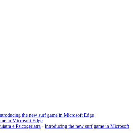
Introducing the new surf game in Microsoft Edge
ame in Microsoft Edge
a e Psicogeriatra
-
Introducing the new surf game in Microsoft