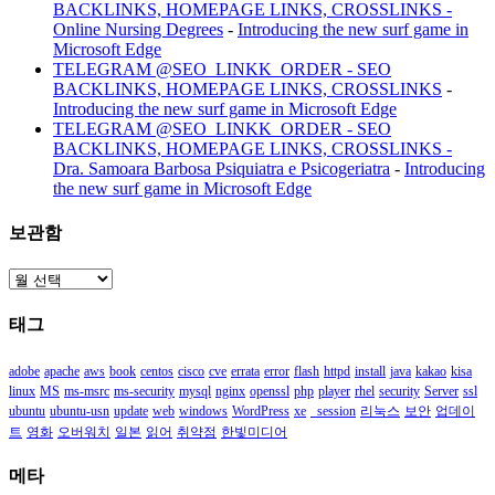
BACKLINKS, HOMEPAGE LINKS, CROSSLINKS -
Online Nursing Degrees
-
Introducing the new surf game in
Microsoft Edge
TELEGRAM @SEO_LINKK_ORDER - SEO
BACKLINKS, HOMEPAGE LINKS, CROSSLINKS
-
Introducing the new surf game in Microsoft Edge
TELEGRAM @SEO_LINKK_ORDER - SEO
BACKLINKS, HOMEPAGE LINKS, CROSSLINKS -
Dra. Samoara Barbosa Psiquiatra e Psicogeriatra
-
Introducing
the new surf game in Microsoft Edge
보관함
보
관
태그
함
adobe
apache
aws
book
centos
cisco
cve
errata
error
flash
httpd
install
java
kakao
kisa
linux
MS
ms-msrc
ms-security
mysql
nginx
openssl
php
player
rhel
security
Server
ssl
ubuntu
ubuntu-usn
update
web
windows
WordPress
xe
_session
리눅스
보안
업데이
트
영화
오버워치
일본
읽어
취약점
한빛미디어
메타