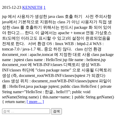
2015-12-23
KENNETH
1
jsp 에서 사용자가 생성한 java class 호출 하기 사전 주의사항
java에서 기본적으로 지원하는 class 가 아닌 사용자가 직접 생
성한 class 를 호출하기 위해서는 반드시 package 화 되어 있어
야 한다고… 한다. 이 글에서는 apache + tomcat 연동 가상호스
트(도메인 이라고도 표시할 수 있고)의 설정이 완료되었음을
전제로 한다. 서버 환경 OS : linux WEB : httpd-2.4 WAS :
tomcat-7.0 / java-1.7 뭐.. 중요 하진 않다. class 선언 환경
document_root : apache,tomcat 에 지정한 대로 사용 class package
name : jsptest class name : HelloTest jsp file name : hellotest.jsp
document_root 에 WEB-INF/classes 디렉토리 생성 WEB-
INF/classes 하단에 ”class package name” 으로 사용될 디렉토리
생성 (즉, document_root/WEB-INF/classes/jsptest 가 되겠다)
class 생성 위치 : document_root/WEB-INF/classes/jsptest 파일이
름 : HelloTest.java package jsptest; public class HelloTest { private
String name=”HelloTest : 한글.. hello!!!”; public void
setName(String name) { this.name=name; } public String getName()
{ return name;
[ more… ]
검
색: