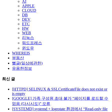
AI
APPLE
CLOUD
DB
DEV
ETC
HW
WEB
리눅스
워드프레스
윈도우
WHEREIS
부동산
뻘글(일상에관한)
유용한정보
최신 글
[HTTPD] SELINUX & SSLCertificateFile does not exist or
is empty
[GOOGLE] 가족 구성원 초대 불가 “페이지를 로드할 수
없음 (다시시도)” 오류
[SYSTEMD] systemd + logrotate 환경에서 “Read-only file