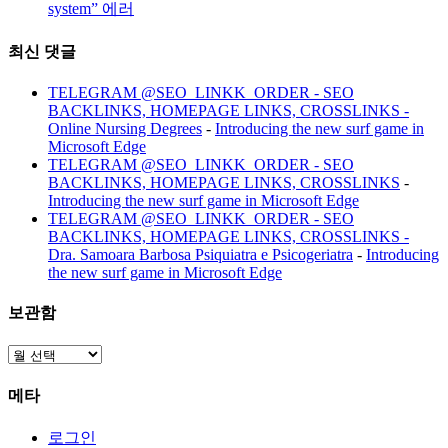
system” 에러
최신 댓글
TELEGRAM @SEO_LINKK_ORDER - SEO
BACKLINKS, HOMEPAGE LINKS, CROSSLINKS -
Online Nursing Degrees
-
Introducing the new surf game in
Microsoft Edge
TELEGRAM @SEO_LINKK_ORDER - SEO
BACKLINKS, HOMEPAGE LINKS, CROSSLINKS
-
Introducing the new surf game in Microsoft Edge
TELEGRAM @SEO_LINKK_ORDER - SEO
BACKLINKS, HOMEPAGE LINKS, CROSSLINKS -
Dra. Samoara Barbosa Psiquiatra e Psicogeriatra
-
Introducing
the new surf game in Microsoft Edge
보관함
보
관
메타
함
로그인