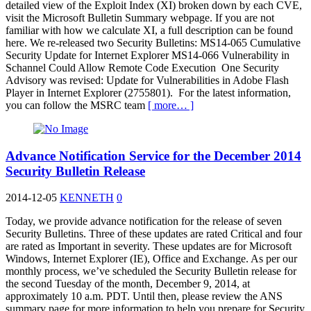
detailed view of the Exploit Index (XI) broken down by each CVE,
visit the Microsoft Bulletin Summary webpage. If you are not
familiar with how we calculate XI, a full description can be found
here. We re-released two Security Bulletins: MS14-065 Cumulative
Security Update for Internet Explorer MS14-066 Vulnerability in
Schannel Could Allow Remote Code Execution One Security
Advisory was revised: Update for Vulnerabilities in Adobe Flash
Player in Internet Explorer (2755801). For the latest information,
you can follow the MSRC team
[ more… ]
Advance Notification Service for the December 2014
Security Bulletin Release
2014-12-05
KENNETH
0
Today, we provide advance notification for the release of seven
Security Bulletins. Three of these updates are rated Critical and four
are rated as Important in severity. These updates are for Microsoft
Windows, Internet Explorer (IE), Office and Exchange. As per our
monthly process, we’ve scheduled the Security Bulletin release for
the second Tuesday of the month, December 9, 2014, at
approximately 10 a.m. PDT. Until then, please review the ANS
summary page for more information to help you prepare for Security