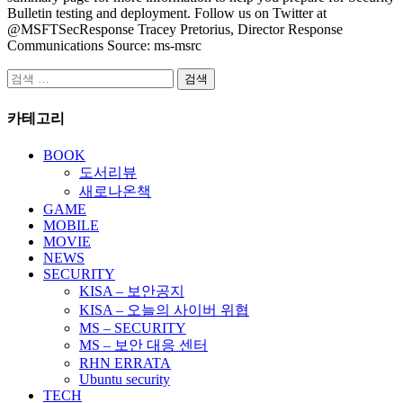
Bulletin testing and deployment. Follow us on Twitter at
@MSFTSecResponse Tracey Pretorius, Director Response
Communications Source: ms-msrc
검
색:
카테고리
BOOK
도서리뷰
새로나온책
GAME
MOBILE
MOVIE
NEWS
SECURITY
KISA – 보안공지
KISA – 오늘의 사이버 위협
MS – SECURITY
MS – 보안 대응 센터
RHN ERRATA
Ubuntu security
TECH