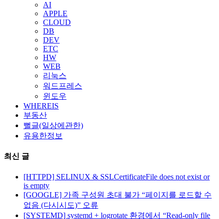
AI
APPLE
CLOUD
DB
DEV
ETC
HW
WEB
리눅스
워드프레스
윈도우
WHEREIS
부동산
뻘글(일상에관한)
유용한정보
최신 글
[HTTPD] SELINUX & SSLCertificateFile does not exist or
is empty
[GOOGLE] 가족 구성원 초대 불가 “페이지를 로드할 수
없음 (다시시도)” 오류
[SYSTEMD] systemd + logrotate 환경에서 “Read-only file