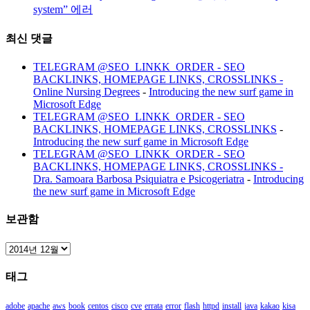
system” 에러
최신 댓글
TELEGRAM @SEO_LINKK_ORDER - SEO
BACKLINKS, HOMEPAGE LINKS, CROSSLINKS -
Online Nursing Degrees
-
Introducing the new surf game in
Microsoft Edge
TELEGRAM @SEO_LINKK_ORDER - SEO
BACKLINKS, HOMEPAGE LINKS, CROSSLINKS
-
Introducing the new surf game in Microsoft Edge
TELEGRAM @SEO_LINKK_ORDER - SEO
BACKLINKS, HOMEPAGE LINKS, CROSSLINKS -
Dra. Samoara Barbosa Psiquiatra e Psicogeriatra
-
Introducing
the new surf game in Microsoft Edge
보관함
보
관
태그
함
adobe
apache
aws
book
centos
cisco
cve
errata
error
flash
httpd
install
java
kakao
kisa