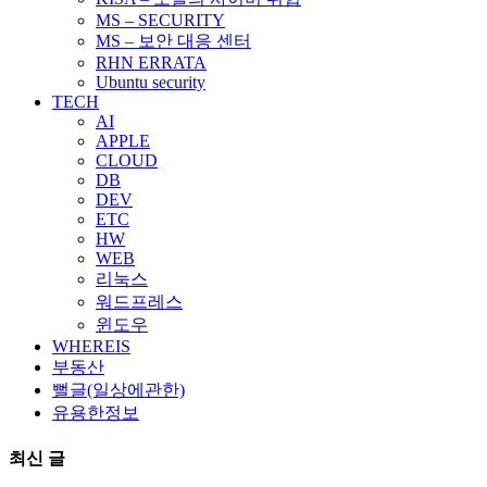
MS – SECURITY
MS – 보안 대응 센터
RHN ERRATA
Ubuntu security
TECH
AI
APPLE
CLOUD
DB
DEV
ETC
HW
WEB
리눅스
워드프레스
윈도우
WHEREIS
부동산
뻘글(일상에관한)
유용한정보
최신 글