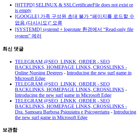
[HTTPD] SELINUX & SSLCertificateFile does not exist or
is empty
[GOOGLE] 가족 구성원 초대 불가 “페이지를 로드할 수
없음 (다시시도)” 오류
[SYSTEMD] systemd + logrotate 환경에서 “Read-only file
system” 에러
최신 댓글
TELEGRAM @SEO_LINKK_ORDER - SEO
BACKLINKS, HOMEPAGE LINKS, CROSSLINKS -
Online Nursing Degrees
-
Introducing the new surf game in
Microsoft Edge
TELEGRAM @SEO_LINKK_ORDER - SEO
BACKLINKS, HOMEPAGE LINKS, CROSSLINKS
-
Introducing the new surf game in Microsoft Edge
TELEGRAM @SEO_LINKK_ORDER - SEO
BACKLINKS, HOMEPAGE LINKS, CROSSLINKS -
Dra. Samoara Barbosa Psiquiatra e Psicogeriatra
-
Introducing
the new surf game in Microsoft Edge
보관함