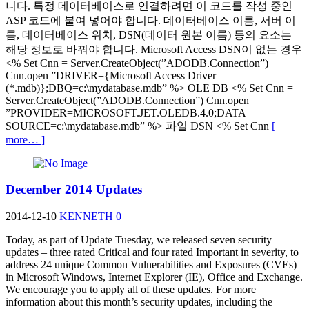
니다. 특정 데이터베이스로 연결하려면 이 코드를 작성 중인
ASP 코드에 붙여 넣어야 합니다. 데이터베이스 이름, 서버 이
름, 데이터베이스 위치, DSN(데이터 원본 이름) 등의 요소는
해당 정보로 바꿔야 합니다. Microsoft Access DSN이 없는 경우
<% Set Cnn = Server.CreateObject(”ADODB.Connection”)
Cnn.open ”DRIVER={Microsoft Access Driver
(*.mdb)};DBQ=c:\mydatabase.mdb” %> OLE DB <% Set Cnn =
Server.CreateObject(”ADODB.Connection”) Cnn.open
”PROVIDER=MICROSOFT.JET.OLEDB.4.0;DATA
SOURCE=c:\mydatabase.mdb” %> 파일 DSN <% Set Cnn
[
more… ]
December 2014 Updates
2014-12-10
KENNETH
0
Today, as part of Update Tuesday, we released seven security
updates – three rated Critical and four rated Important in severity, to
address 24 unique Common Vulnerabilities and Exposures (CVEs)
in Microsoft Windows, Internet Explorer (IE), Office and Exchange.
We encourage you to apply all of these updates. For more
information about this month’s security updates, including the