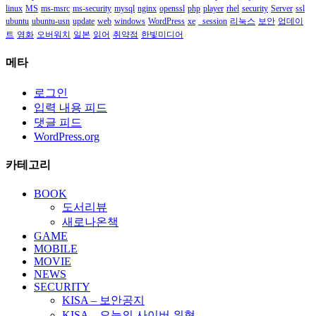
linux
MS
ms-msrc
ms-security
mysql
nginx
openssl
php
player
rhel
security
Server
ssl
ubuntu
ubuntu-usn
update
web
windows
WordPress
xe
_session
리눅스
보안
업데이
트
영화
오버워치
일본
읽어
취약점
한빛미디어
메타
로그인
입력 내용 피드
댓글 피드
WordPress.org
카테고리
BOOK
도서리뷰
새로나온책
GAME
MOBILE
MOVIE
NEWS
SECURITY
KISA – 보안공지
KISA – 오늘의 사이버 위협