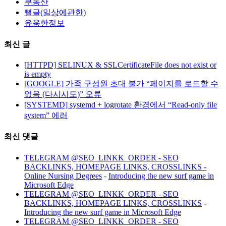
부동산
뻘글(일상에관한)
유용한정보
최신 글
[HTTPD] SELINUX & SSLCertificateFile does not exist or
is empty
[GOOGLE] 가족 구성원 초대 불가 “페이지를 로드할 수
없음 (다시시도)” 오류
[SYSTEMD] systemd + logrotate 환경에서 “Read-only file
system” 에러
최신 댓글
TELEGRAM @SEO_LINKK_ORDER - SEO
BACKLINKS, HOMEPAGE LINKS, CROSSLINKS -
Online Nursing Degrees
-
Introducing the new surf game in
Microsoft Edge
TELEGRAM @SEO_LINKK_ORDER - SEO
BACKLINKS, HOMEPAGE LINKS, CROSSLINKS
-
Introducing the new surf game in Microsoft Edge
TELEGRAM @SEO_LINKK_ORDER - SEO