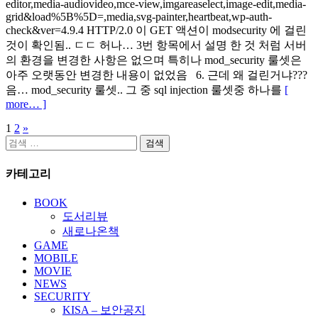
editor,media-audiovideo,mce-view,imgareaselect,image-edit,media-
grid&load%5B%5D=,media,svg-painter,heartbeat,wp-auth-
check&ver=4.9.4 HTTP/2.0 이 GET 액션이 modsecurity 에 걸린
것이 확인됨.. ㄷㄷ 허나… 3번 항목에서 설명 한 것 처럼 서버
의 환경을 변경한 사항은 없으며 특히나 mod_security 룰셋은
아주 오랫동안 변경한 내용이 없었음 6. 근데 왜 걸린거냐???
음… mod_security 룰셋.. 그 중 sql injection 룰셋중 하나를
[
more… ]
1
2
»
글
검
페
색:
카테고리
이
지
BOOK
도서리뷰
매
새로나온책
김
GAME
MOBILE
MOVIE
NEWS
SECURITY
KISA – 보안공지