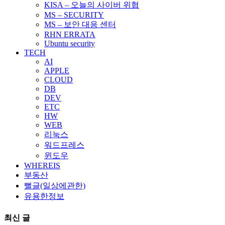
KISA – 오늘의 사이버 위협
MS – SECURITY
MS – 보안 대응 센터
RHN ERRATA
Ubuntu security
TECH
AI
APPLE
CLOUD
DB
DEV
ETC
HW
WEB
리눅스
워드프레스
윈도우
WHEREIS
부동산
뻘글(일상에관한)
유용한정보
최신 글