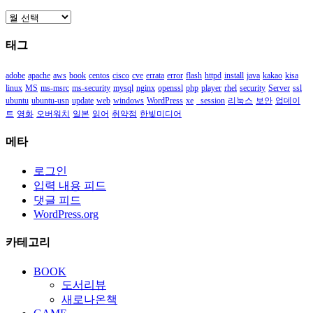
보
관
태그
함
adobe
apache
aws
book
centos
cisco
cve
errata
error
flash
httpd
install
java
kakao
kisa
linux
MS
ms-msrc
ms-security
mysql
nginx
openssl
php
player
rhel
security
Server
ssl
ubuntu
ubuntu-usn
update
web
windows
WordPress
xe
_session
리눅스
보안
업데이
트
영화
오버워치
일본
읽어
취약점
한빛미디어
메타
로그인
입력 내용 피드
댓글 피드
WordPress.org
카테고리
BOOK
도서리뷰
새로나온책