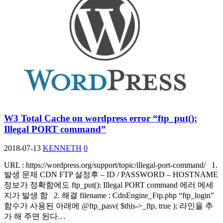
W3 Total Cache on wordpress error “ftp_put():
Illegal PORT command”
2018-07-13
KENNETH
0
URL : https://wordpress.org/support/topic/illegal-port-command/ 1.
발생 문제 CDN FTP 설정후 – ID / PASSWORD – HOSTNAME
정보가 정확함에도 ftp_put(): Illegal PORT command 에러 메세
지가 발생 함 2. 해결 filename : CdnEngine_Ftp.php “ftp_login”
함수가 사용된 아래에 @ftp_pasv( $this->_ftp, true ); 라인을 추
가 해 주면 된다…