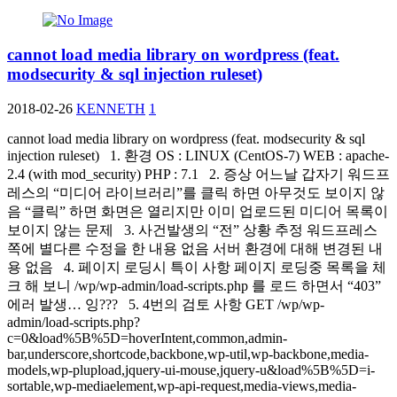
cannot load media library on wordpress (feat.
modsecurity & sql injection ruleset)
2018-02-26
KENNETH
1
cannot load media library on wordpress (feat. modsecurity & sql
injection ruleset) 1. 환경 OS : LINUX (CentOS-7) WEB : apache-
2.4 (with mod_security) PHP : 7.1 2. 증상 어느날 갑자기 워드프
레스의 “미디어 라이브러리”를 클릭 하면 아무것도 보이지 않
음 “클릭” 하면 화면은 열리지만 이미 업로드된 미디어 목록이
보이지 않는 문제 3. 사건발생의 “전” 상황 추정 워드프레스
쪽에 별다른 수정을 한 내용 없음 서버 환경에 대해 변경된 내
용 없음 4. 페이지 로딩시 특이 사항 페이지 로딩중 목록을 체
크 해 보니 /wp/wp-admin/load-scripts.php 를 로드 하면서 “403”
에러 발생… 잉??? 5. 4번의 검토 사항 GET /wp/wp-
admin/load-scripts.php?
c=0&load%5B%5D=hoverIntent,common,admin-
bar,underscore,shortcode,backbone,wp-util,wp-backbone,media-
models,wp-plupload,jquery-ui-mouse,jquery-u&load%5B%5D=i-
sortable,wp-mediaelement,wp-api-request,media-views,media-