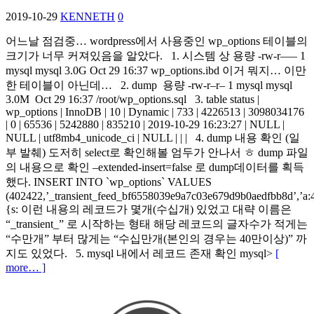
2019-10-29
KENNETH
0
어느날 점검중… wordpress에서 사용중인 wp_options 테이블의
크기가 너무 커져있음을 알았다. 1. 시스템 상 용량 -rw-r—– 1
mysql mysql 3.0G Oct 29 16:37 wp_options.ibd 이거 뭐지… 이만
한 테이블이 아닌데… 2. dump 용량 -rw-r–r– 1 mysql mysql
3.0M Oct 29 16:37 /root/wp_options.sql 3. table status |
wp_options | InnoDB | 10 | Dynamic | 733 | 4226513 | 3098034176
| 0 | 65536 | 5242880 | 835210 | 2019-10-29 16:23:27 | NULL |
NULL | utf8mb4_unicode_ci | NULL | | | 4. dump 내용 확인 (일
부 발췌) 도저히 select로 확인해볼 엄두가 안나서 ㅎ dump 파일
의 내용으로 확인 –extended-insert=false 로 dump데이터를 획득
했다. INSERT INTO `wp_options` VALUES
(402422,’_transient_feed_bf6558039e9a7c03e679d9b0aedfbb8d’,’a:
{s: 이런 내용의 레코드가 몇개(수십개) 있었고 대략 이름은
“_transient_” 로 시작하는 형태 해당 레코드의 글자수가 적게는
“수만개” 부터 많게는 “수십만개(본인의 경우는 40만이상)” 까
지도 있었다. 5. mysql 내에서 레코드 존재 확인 mysql>
[
more… ]