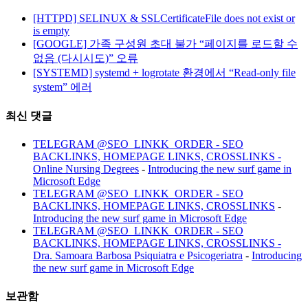
[HTTPD] SELINUX & SSLCertificateFile does not exist or
is empty
[GOOGLE] 가족 구성원 초대 불가 “페이지를 로드할 수
없음 (다시시도)” 오류
[SYSTEMD] systemd + logrotate 환경에서 “Read-only file
system” 에러
최신 댓글
TELEGRAM @SEO_LINKK_ORDER - SEO
BACKLINKS, HOMEPAGE LINKS, CROSSLINKS -
Online Nursing Degrees
-
Introducing the new surf game in
Microsoft Edge
TELEGRAM @SEO_LINKK_ORDER - SEO
BACKLINKS, HOMEPAGE LINKS, CROSSLINKS
-
Introducing the new surf game in Microsoft Edge
TELEGRAM @SEO_LINKK_ORDER - SEO
BACKLINKS, HOMEPAGE LINKS, CROSSLINKS -
Dra. Samoara Barbosa Psiquiatra e Psicogeriatra
-
Introducing
the new surf game in Microsoft Edge
보관함