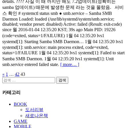
details. ???? 사실 이 때 까지만 해도 7.2업데이트(정확히는
samba 업데이트) 때문에 발생한 문제 라는 것을 몰랐음. 서비
스 확인 # systemctl status smb ● smb.service – Samba SMB
Daemon Loaded: loaded (/usr/lib/systemd/system/smb.service;
disabled; vendor preset: disabled) Active: failed (Result: exit-code)
since 월 2016-01-04 12:35:20 KST; 39s ago Main PID: 19226
(code=exited, status=1/FAILURE) 1월 04 12:35:20 lvs1
systemd[1]: Starting Samba SMB Daemon… 1월 04 12:35:20 lvs1
systemd[1]: smb.service: main process exited, code=exited,
status=1/FAILURE 1월 04 12:35:20 lvs1 systemd[1]: Failed to start
Samba SMB Daemon. 1월 04 12:35:20 lvs1 systemd[1]: Unit
smb.service entered failed state.
[ more… ]
«
1
…
42
43
글
검
페
색:
카테고리
이
지
BOOK
도서리뷰
매
새로나온책
김
GAME
MOBILE