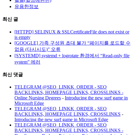
뻘글(일상에관한)
유용한정보
최신 글
[HTTPD] SELINUX & SSLCertificateFile does not exist or
is empty
[GOOGLE] 가족 구성원 초대 불가 “페이지를 로드할 수
없음 (다시시도)” 오류
[SYSTEMD] systemd + logrotate 환경에서 “Read-only file
system” 에러
최신 댓글
TELEGRAM @SEO_LINKK_ORDER - SEO
BACKLINKS, HOMEPAGE LINKS, CROSSLINKS -
Online Nursing Degrees
-
Introducing the new surf game in
Microsoft Edge
TELEGRAM @SEO_LINKK_ORDER - SEO
BACKLINKS, HOMEPAGE LINKS, CROSSLINKS
-
Introducing the new surf game in Microsoft Edge
TELEGRAM @SEO_LINKK_ORDER - SEO
BACKLINKS, HOMEPAGE LINKS, CROSSLINKS -