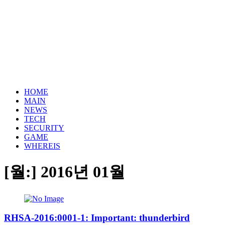
HOME
MAIN
NEWS
TECH
SECURITY
GAME
WHEREIS
[월:]
2016년 01월
RHSA-2016:0001-1: Important: thunderbird