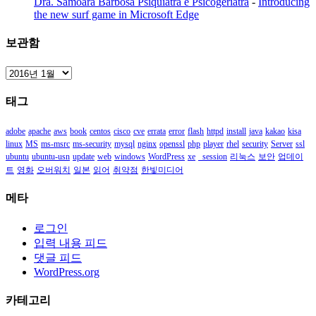
Dra. Samoara Barbosa Psiquiatra e Psicogeriatra
-
Introducing
the new surf game in Microsoft Edge
보관함
보
관
태그
함
adobe
apache
aws
book
centos
cisco
cve
errata
error
flash
httpd
install
java
kakao
kisa
linux
MS
ms-msrc
ms-security
mysql
nginx
openssl
php
player
rhel
security
Server
ssl
ubuntu
ubuntu-usn
update
web
windows
WordPress
xe
_session
리눅스
보안
업데이
트
영화
오버워치
일본
읽어
취약점
한빛미디어
메타
로그인
입력 내용 피드
댓글 피드
WordPress.org
카테고리