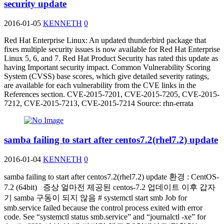
security update
2016-01-05
KENNETH
0
Red Hat Enterprise Linux: An updated thunderbird package that
fixes multiple security issues is now available for Red Hat Enterprise
Linux 5, 6, and 7. Red Hat Product Security has rated this update as
having Important security impact. Common Vulnerability Scoring
System (CVSS) base scores, which give detailed severity ratings,
are available for each vulnerability from the CVE links in the
References section. CVE-2015-7201, CVE-2015-7205, CVE-2015-
7212, CVE-2015-7213, CVE-2015-7214 Source: rhn-errata
samba failing to start after centos7.2(rhel7.2) update
2016-01-04
KENNETH
0
samba failing to start after centos7.2(rhel7.2) update 환경 : CentOS-
7.2 (64bit) 증상 얼마전 제공된 centos-7.2 업데이트 이후 갑자
기 samba 구동이 되지 않음 # systemctl start smb Job for
smb.service failed because the control process exited with error
code. See “systemctl status smb.service” and “journalctl -xe” for