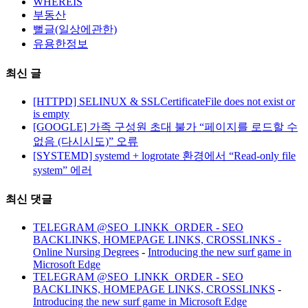
WHEREIS
부동산
뻘글(일상에관한)
유용한정보
최신 글
[HTTPD] SELINUX & SSLCertificateFile does not exist or
is empty
[GOOGLE] 가족 구성원 초대 불가 “페이지를 로드할 수
없음 (다시시도)” 오류
[SYSTEMD] systemd + logrotate 환경에서 “Read-only file
system” 에러
최신 댓글
TELEGRAM @SEO_LINKK_ORDER - SEO
BACKLINKS, HOMEPAGE LINKS, CROSSLINKS -
Online Nursing Degrees
-
Introducing the new surf game in
Microsoft Edge
TELEGRAM @SEO_LINKK_ORDER - SEO
BACKLINKS, HOMEPAGE LINKS, CROSSLINKS
-
Introducing the new surf game in Microsoft Edge