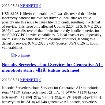
2023-05-31
KENNETH
0
USN-6126-1: libvirt vulnerabilities It was discovered that libvirt
incorrectly handled the nwfilter driver. A local attacker could
possibly use this issue to cause libvirt to crash, resulting in a denial
of service. This issue only affected Ubuntu 22.04 LTS. (CVE-2022-
0897) It was discovered that libvirt incorrectly handled queries for
the SR-IOV PCI device capabilities. A local attacker could possibly
use this issue to cause libvirt to consume resources, leading to a
denial of service. (CVE-2023-2700) Source: USN-6126-1: libvirt
vulnerabilities
Nocode, Serverless cloud Services for Generative AI :
monokode stein / 제1회 kakao tech meet
2023-05-31
KENNETH
0
Nocode, Serverless cloud Services for Generative AI : monokode
stein / 제1회 kakao tech meet 5월 11일에 진행된 제1회 kakao
tech meet의 세 번째 발표 영상과 발표자 인터뷰를 공유합니다.
https://youtu.be/-M1mj4aH-4o generative AI, nocode, serverless,