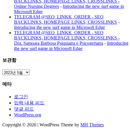
BACKLINKS, HOMEPAGE LINKS, CROSSLINKS -
Online Nursing Degrees
-
Introducing the new surf game in
Microsoft Edge
TELEGRAM @SEO_LINKK_ORDER - SEO
BACKLINKS, HOMEPAGE LINKS, CROSSLINKS
-
Introducing the new surf game in Microsoft Edge
TELEGRAM @SEO_LINKK_ORDER - SEO
BACKLINKS, HOMEPAGE LINKS, CROSSLINKS -
Dra. Samoara Barbosa Psiquiatra e Psicogeriatra
-
Introducing
the new surf game in Microsoft Edge
보관함
보
관
메타
함
로그인
입력 내용 피드
댓글 피드
WordPress.org
Copyright © 2026 | WordPress Theme by
MH Themes