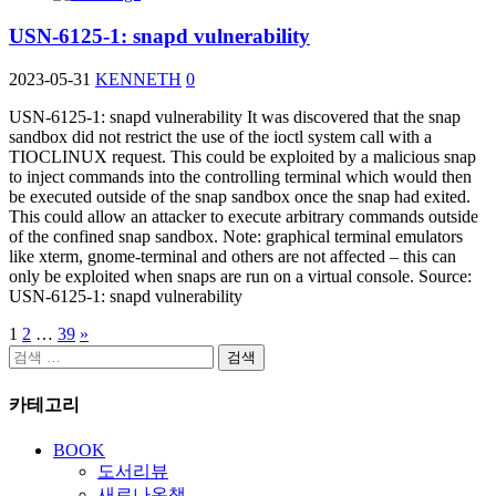
USN-6125-1: snapd vulnerability
2023-05-31
KENNETH
0
USN-6125-1: snapd vulnerability It was discovered that the snap
sandbox did not restrict the use of the ioctl system call with a
TIOCLINUX request. This could be exploited by a malicious snap
to inject commands into the controlling terminal which would then
be executed outside of the snap sandbox once the snap had exited.
This could allow an attacker to execute arbitrary commands outside
of the confined snap sandbox. Note: graphical terminal emulators
like xterm, gnome-terminal and others are not affected – this can
only be exploited when snaps are run on a virtual console. Source:
USN-6125-1: snapd vulnerability
1
2
…
39
»
글
검
페
색:
카테고리
이
지
BOOK
도서리뷰
매
새로나온책