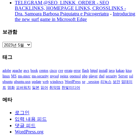
TELEGRAM @SEO_LINKK_ORDER - SEO
BACKLINKS, HOMEPAGE LINKS, CROSSLINKS -
Dra. Samoara Barbosa Psiquiatra e Psicogeriatra
-
Introducing
the new surf game in Microsoft Edge
보관함
보
관
태그
함
adobe
apache
aws
book
centos
cisco
cve
errata
error
flash
httpd
install
java
kakao
kisa
linux
MS
ms-msrc
ms-security
mysql
nginx
openssl
php
player
rhel
security
Server
ssl
ubuntu
ubuntu-usn
update
web
windows
WordPress
xe
_session
리눅스
보안
업데이
트
영화
오버워치
일본
읽어
취약점
한빛미디어
메타
로그인
입력 내용 피드
댓글 피드
WordPress.org