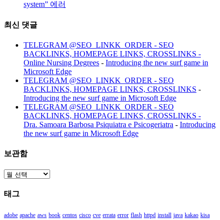
system” 에러
최신 댓글
TELEGRAM @SEO_LINKK_ORDER - SEO
BACKLINKS, HOMEPAGE LINKS, CROSSLINKS -
Online Nursing Degrees
-
Introducing the new surf game in
Microsoft Edge
TELEGRAM @SEO_LINKK_ORDER - SEO
BACKLINKS, HOMEPAGE LINKS, CROSSLINKS
-
Introducing the new surf game in Microsoft Edge
TELEGRAM @SEO_LINKK_ORDER - SEO
BACKLINKS, HOMEPAGE LINKS, CROSSLINKS -
Dra. Samoara Barbosa Psiquiatra e Psicogeriatra
-
Introducing
the new surf game in Microsoft Edge
보관함
보
관
태그
함
adobe
apache
aws
book
centos
cisco
cve
errata
error
flash
httpd
install
java
kakao
kisa