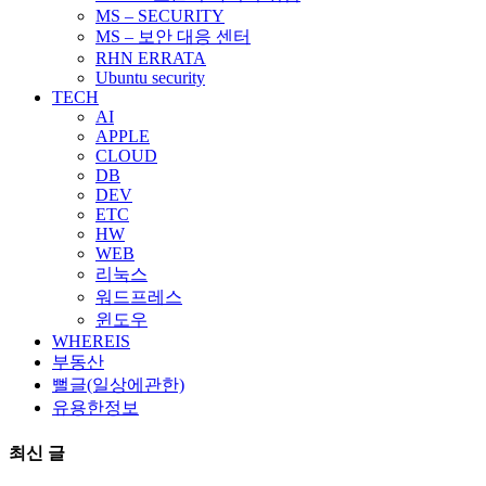
MS – SECURITY
MS – 보안 대응 센터
RHN ERRATA
Ubuntu security
TECH
AI
APPLE
CLOUD
DB
DEV
ETC
HW
WEB
리눅스
워드프레스
윈도우
WHEREIS
부동산
뻘글(일상에관한)
유용한정보
최신 글