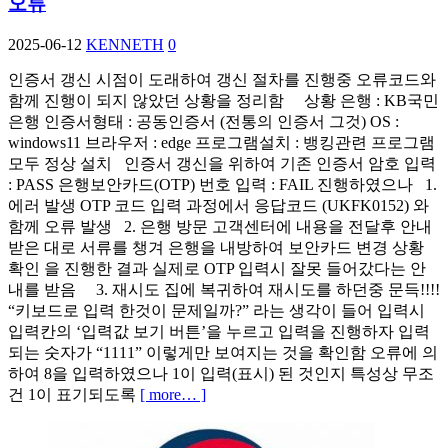
오류
2025-06-12
KENNETH
0
인증서 갱신 시점이 도래하여 갱신 절차를 진행중 오류코드와
함께 진행이 되지 않았던 상황을 정리함 상황 은행 : KB국민
은행 인증서형태 : 공동인증서 (전통의 인증서 그것) OS :
windows11 브라우저 : edge 프로그램설치 : 뱅킹관련 프로그램
모두 정상 설치 인증서 갱신을 위하여 기존 인증서 암호 입력
: PASS 은행보안카드(OTP) 번호 입력 : FAIL 진행하였으나 1.
에러 발생 OTP 코드 입력 과정에서 응답코드 (UKFK0152) 와
함께 오류 발생 2. 은행 방문 고객센터에 내용을 전달후 안내
받은 대로 서류를 챙겨 은행을 내방하여 보안카드 변경 상황
확인 을 진행한 결과 실제로 OTP 입력시 잘못 들어갔다는 안
내를 받음 3. 재시도 집에 복귀하여 재시도를 하던중 문득!!!!
“키보드로 입력 한것이 문제일까?” 라는 생각이 들어 입력시
입력칸의 ‘입력값 보기 버튼’을 누르고 입력을 진행하자 입력
되는 숫자가 “1111” 이렇게만 보여지는 것을 확인함 오류에 의
하여 8을 입력하였으나 1이 입력(표시) 된 것인지 특성상 무조
건 1이 표기되도록
[ more… ]