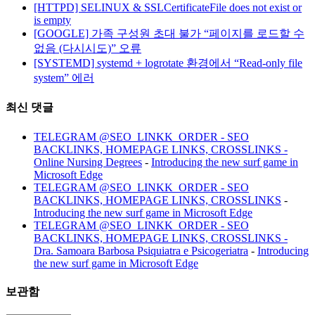
[HTTPD] SELINUX & SSLCertificateFile does not exist or
is empty
[GOOGLE] 가족 구성원 초대 불가 “페이지를 로드할 수
없음 (다시시도)” 오류
[SYSTEMD] systemd + logrotate 환경에서 “Read-only file
system” 에러
최신 댓글
TELEGRAM @SEO_LINKK_ORDER - SEO
BACKLINKS, HOMEPAGE LINKS, CROSSLINKS -
Online Nursing Degrees
-
Introducing the new surf game in
Microsoft Edge
TELEGRAM @SEO_LINKK_ORDER - SEO
BACKLINKS, HOMEPAGE LINKS, CROSSLINKS
-
Introducing the new surf game in Microsoft Edge
TELEGRAM @SEO_LINKK_ORDER - SEO
BACKLINKS, HOMEPAGE LINKS, CROSSLINKS -
Dra. Samoara Barbosa Psiquiatra e Psicogeriatra
-
Introducing
the new surf game in Microsoft Edge
보관함