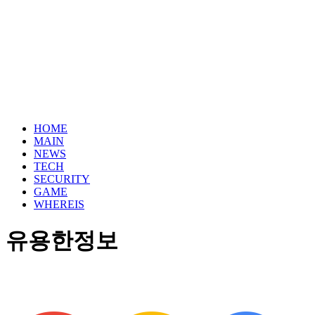
HOME
MAIN
NEWS
TECH
SECURITY
GAME
WHEREIS
유용한정보