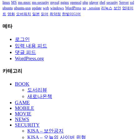
linux
MS
ms-msrc
ms-security
mysql
nginx
openssl
php
player
rhel
security
Server
ssl
ubuntu
ubuntu-usn
update
web
windows
WordPress
xe
_session
리눅스
보안
업데이
트
영화
오버워치
일본
읽어
취약점
한빛미디어
메타
로그인
입력 내용 피드
댓글 피드
WordPress.org
카테고리
BOOK
도서리뷰
새로나온책
GAME
MOBILE
MOVIE
NEWS
SECURITY
KISA – 보안공지
KISA – 오늘의 사이버 위협