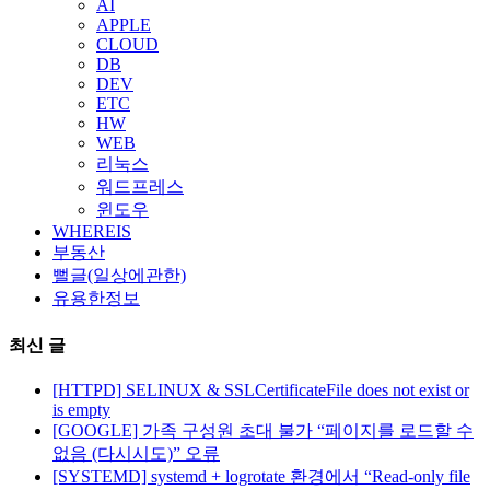
AI
APPLE
CLOUD
DB
DEV
ETC
HW
WEB
리눅스
워드프레스
윈도우
WHEREIS
부동산
뻘글(일상에관한)
유용한정보
최신 글
[HTTPD] SELINUX & SSLCertificateFile does not exist or
is empty
[GOOGLE] 가족 구성원 초대 불가 “페이지를 로드할 수
없음 (다시시도)” 오류
[SYSTEMD] systemd + logrotate 환경에서 “Read-only file