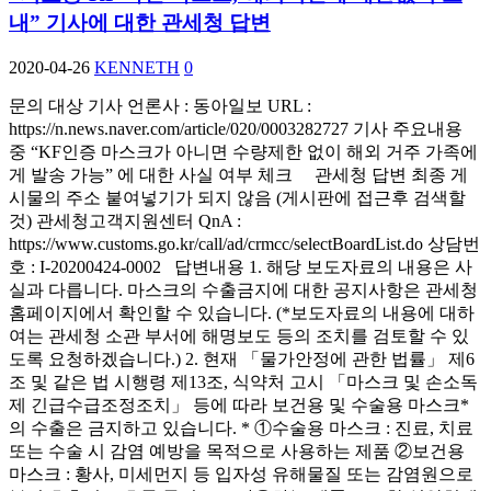
내” 기사에 대한 관세청 답변
2020-04-26
KENNETH
0
문의 대상 기사 언론사 : 동아일보 URL :
https://n.news.naver.com/article/020/0003282727 기사 주요내용
중 “KF인증 마스크가 아니면 수량제한 없이 해외 거주 가족에
게 발송 가능” 에 대한 사실 여부 체크 관세청 답변 최종 게
시물의 주소 붙여넣기가 되지 않음 (게시판에 접근후 검색할
것) 관세청고객지원센터 QnA :
https://www.customs.go.kr/call/ad/crmcc/selectBoardList.do 상담번
호 : I-20200424-0002 답변내용 1. 해당 보도자료의 내용은 사
실과 다릅니다. 마스크의 수출금지에 대한 공지사항은 관세청
홈페이지에서 확인할 수 있습니다. (*보도자료의 내용에 대하
여는 관세청 소관 부서에 해명보도 등의 조치를 검토할 수 있
도록 요청하겠습니다.) 2. 현재 「물가안정에 관한 법률」 제6
조 및 같은 법 시행령 제13조, 식약처 고시 「마스크 및 손소독
제 긴급수급조정조치」 등에 따라 보건용 및 수술용 마스크*
의 수출은 금지하고 있습니다. * ①수술용 마스크 : 진료, 치료
또는 수술 시 감염 예방을 목적으로 사용하는 제품 ②보건용
마스크 : 황사, 미세먼지 등 입자성 유해물질 또는 감염원으로