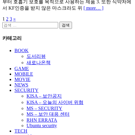
부터 호흡기 보호를 목적으로 사용하는 제품 3. 또한 식약처에
서 KF인증을 받지 않은 마스크라도 위
[ more… ]
1
2
3
»
글
검
페
색:
카테고리
이
지
BOOK
도서리뷰
매
새로나온책
김
GAME
MOBILE
MOVIE
NEWS
SECURITY
KISA – 보안공지
KISA – 오늘의 사이버 위협
MS – SECURITY
MS – 보안 대응 센터
RHN ERRATA
Ubuntu security
TECH