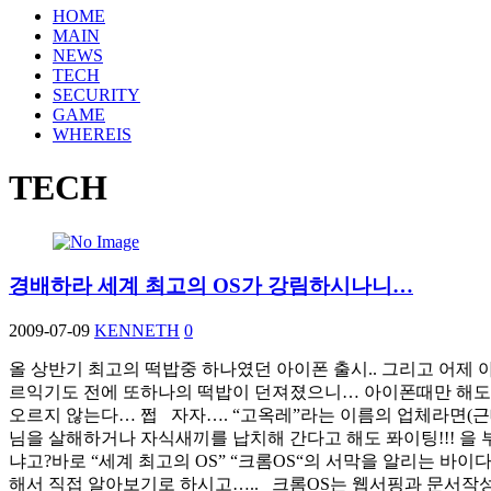
HOME
MAIN
NEWS
TECH
SECURITY
GAME
WHEREIS
TECH
경배하라 세계 최고의 OS가 강림하시나니…
2009-07-09
KENNETH
0
올 상반기 최고의 떡밥중 하나였던 아이폰 출시.. 그리고 어제
르익기도 전에 또하나의 떡밥이 던져졌으니… 아이폰때만 해도 
오르지 않는다… 쩝 자자…. “고옥레”라는 이름의 업체라면(근데 
님을 살해하거나 자식새끼를 납치해 간다고 해도 퐈이팅!!! 을
냐고?바로 “세계 최고의 OS” “크롬OS“의 서막을 알리는 바이다
해서 직접 알아보기로 하시고….. 크롬OS는 웹서핑과 문서작성