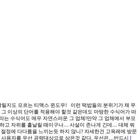
 달릴지도 모르는 티맥스 윈도우! 이런 떡밥들의 분위기가 채 무
그 이상의 단어를 적용해야 할것 같은데도 마땅한 수식어가 떠
신”이라는 수식어도 매우 자연스러운 그 업체!만약 그 업체에서 부모
시하고 자위를 흩날릴 때이구나… 사설이 존나게 긴데… 대체 뭐
써부터 절정에 다다름을 느끼는듯 하지 않니? 자세한건 고옥레에 방문
;] 사용자를 우선 공략대상으로 삼은것 같다. 우선은…반드시
[