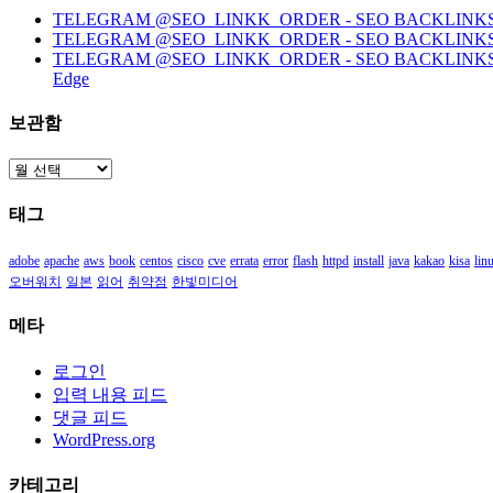
TELEGRAM @SEO_LINKK_ORDER - SEO BACKLINKS, HO
TELEGRAM @SEO_LINKK_ORDER - SEO BACKLINKS
TELEGRAM @SEO_LINKK_ORDER - SEO BACKLINKS, HOMEP
Edge
보관함
보
관
태그
함
adobe
apache
aws
book
centos
cisco
cve
errata
error
flash
httpd
install
java
kakao
kisa
lin
오버워치
일본
읽어
취약점
한빛미디어
메타
로그인
입력 내용 피드
댓글 피드
WordPress.org
카테고리