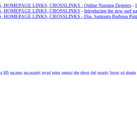
MEPAGE LINKS, CROSSLINKS - Online Nursing Degrees
-
, HOMEPAGE LINKS, CROSSLINKS
-
Introducing the new surf g
AGE LINKS, CROSSLINKS - Dra. Samoara Barbosa Psiquiatr
ux
MS
ms-msrc
ms-security
mysql
nginx
openssl
php
player
rhel
security
Server
ssl
ubuntu