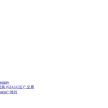
 empty
없음 (다시시도)” 오류
system” 에러