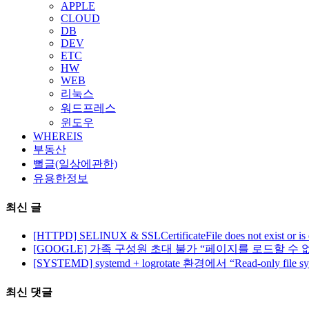
APPLE
CLOUD
DB
DEV
ETC
HW
WEB
리눅스
워드프레스
윈도우
WHEREIS
부동산
뻘글(일상에관한)
유용한정보
최신 글
[HTTPD] SELINUX & SSLCertificateFile does not exist or is
[GOOGLE] 가족 구성원 초대 불가 “페이지를 로드할 수 
[SYSTEMD] systemd + logrotate 환경에서 “Read-only file 
최신 댓글