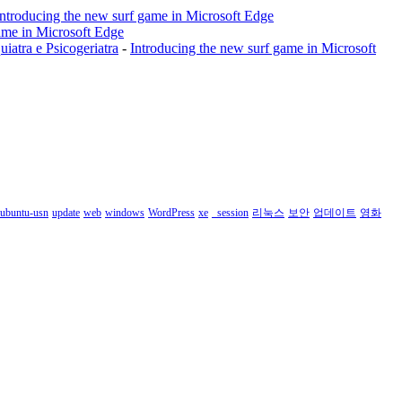
Introducing the new surf game in Microsoft Edge
ame in Microsoft Edge
a e Psicogeriatra
-
Introducing the new surf game in Microsoft
ubuntu-usn
update
web
windows
WordPress
xe
_session
리눅스
보안
업데이트
영화