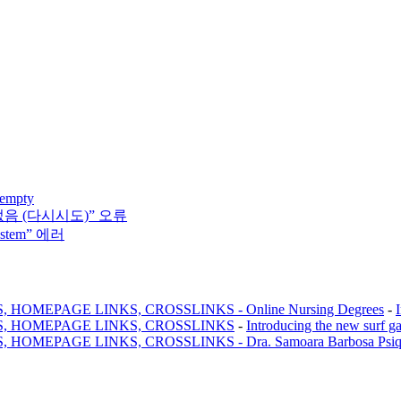
 empty
없음 (다시시도)” 오류
system” 에러
MEPAGE LINKS, CROSSLINKS - Online Nursing Degrees
-
, HOMEPAGE LINKS, CROSSLINKS
-
Introducing the new surf g
AGE LINKS, CROSSLINKS - Dra. Samoara Barbosa Psiquiatr