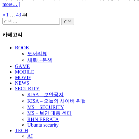
more… ]
«
1
…
43
44
글
검
페
색:
카테고리
이
지
BOOK
도서리뷰
매
새로나온책
김
GAME
MOBILE
MOVIE
NEWS
SECURITY
KISA – 보안공지
KISA – 오늘의 사이버 위협
MS – SECURITY
MS – 보안 대응 센터
RHN ERRATA
Ubuntu security
TECH
AI