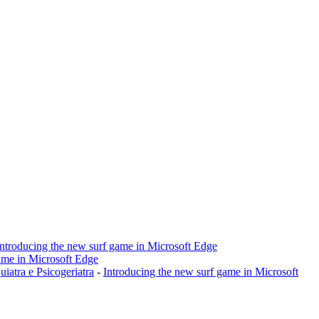
Introducing the new surf game in Microsoft Edge
ame in Microsoft Edge
a e Psicogeriatra
-
Introducing the new surf game in Microsoft