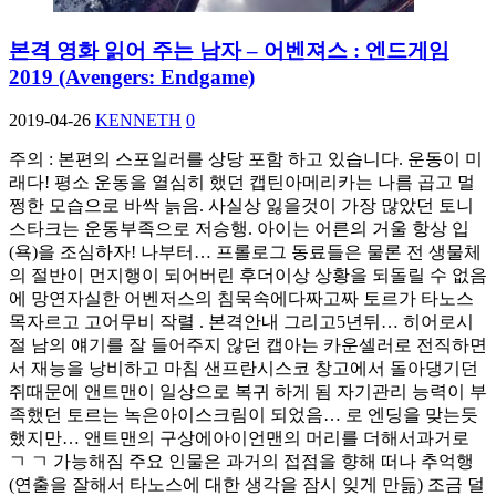
본격 영화 읽어 주는 남자 – 어벤져스 : 엔드게임
2019 (Avengers: Endgame)
2019-04-26
KENNETH
0
주의 : 본편의 스포일러를 상당 포함 하고 있습니다. 운동이 미
래다! 평소 운동을 열심히 했던 캡틴아메리카는 나름 곱고 멀
쩡한 모습으로 바싹 늙음. 사실상 잃을것이 가장 많았던 토니
스타크는 운동부족으로 저승행. 아이는 어른의 거울 항상 입
(욕)을 조심하자! 나부터… 프롤로그 동료들은 물론 전 생물체
의 절반이 먼지행이 되어버린 후더이상 상황을 되돌릴 수 없음
에 망연자실한 어벤저스의 침묵속에다짜고짜 토르가 타노스
목자르고 고어무비 작렬 . 본격안내 그리고5년뒤… 히어로시
절 남의 얘기를 잘 들어주지 않던 캡아는 카운셀러로 전직하면
서 재능을 낭비하고 마침 샌프란시스코 창고에서 돌아댕기던
쥐때문에 앤트맨이 일상으로 복귀 하게 됨 자기관리 능력이 부
족했던 토르는 녹은아이스크림이 되었음… 로 엔딩을 맞는듯
했지만… 앤트맨의 구상에아이언맨의 머리를 더해서과거로
ㄱ ㄱ 가능해짐 주요 인물은 과거의 접점을 향해 떠나 추억행
(연출을 잘해서 타노스에 대한 생각을 잠시 잊게 만듦) 조금 덜