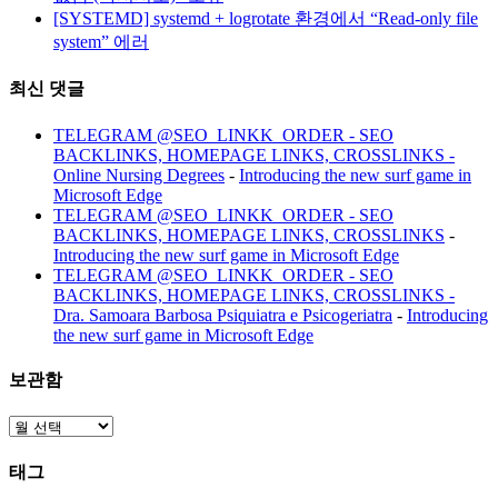
[SYSTEMD] systemd + logrotate 환경에서 “Read-only file
system” 에러
최신 댓글
TELEGRAM @SEO_LINKK_ORDER - SEO
BACKLINKS, HOMEPAGE LINKS, CROSSLINKS -
Online Nursing Degrees
-
Introducing the new surf game in
Microsoft Edge
TELEGRAM @SEO_LINKK_ORDER - SEO
BACKLINKS, HOMEPAGE LINKS, CROSSLINKS
-
Introducing the new surf game in Microsoft Edge
TELEGRAM @SEO_LINKK_ORDER - SEO
BACKLINKS, HOMEPAGE LINKS, CROSSLINKS -
Dra. Samoara Barbosa Psiquiatra e Psicogeriatra
-
Introducing
the new surf game in Microsoft Edge
보관함
보
관
태그
함