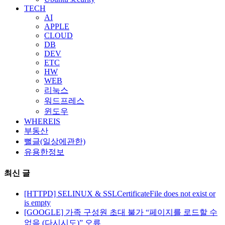
TECH
AI
APPLE
CLOUD
DB
DEV
ETC
HW
WEB
리눅스
워드프레스
윈도우
WHEREIS
부동산
뻘글(일상에관한)
유용한정보
최신 글
[HTTPD] SELINUX & SSLCertificateFile does not exist or
is empty
[GOOGLE] 가족 구성원 초대 불가 “페이지를 로드할 수
없음 (다시시도)” 오류