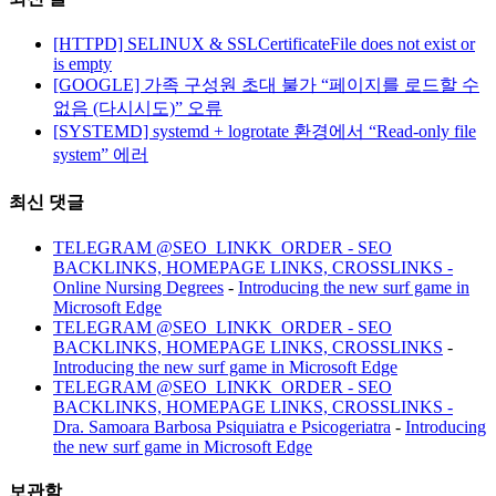
[HTTPD] SELINUX & SSLCertificateFile does not exist or
is empty
[GOOGLE] 가족 구성원 초대 불가 “페이지를 로드할 수
없음 (다시시도)” 오류
[SYSTEMD] systemd + logrotate 환경에서 “Read-only file
system” 에러
최신 댓글
TELEGRAM @SEO_LINKK_ORDER - SEO
BACKLINKS, HOMEPAGE LINKS, CROSSLINKS -
Online Nursing Degrees
-
Introducing the new surf game in
Microsoft Edge
TELEGRAM @SEO_LINKK_ORDER - SEO
BACKLINKS, HOMEPAGE LINKS, CROSSLINKS
-
Introducing the new surf game in Microsoft Edge
TELEGRAM @SEO_LINKK_ORDER - SEO
BACKLINKS, HOMEPAGE LINKS, CROSSLINKS -
Dra. Samoara Barbosa Psiquiatra e Psicogeriatra
-
Introducing
the new surf game in Microsoft Edge
보관함