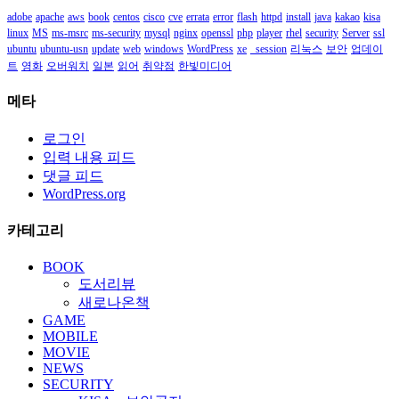
adobe
apache
aws
book
centos
cisco
cve
errata
error
flash
httpd
install
java
kakao
kisa
linux
MS
ms-msrc
ms-security
mysql
nginx
openssl
php
player
rhel
security
Server
ssl
ubuntu
ubuntu-usn
update
web
windows
WordPress
xe
_session
리눅스
보안
업데이
트
영화
오버워치
일본
읽어
취약점
한빛미디어
메타
로그인
입력 내용 피드
댓글 피드
WordPress.org
카테고리
BOOK
도서리뷰
새로나온책
GAME
MOBILE
MOVIE
NEWS
SECURITY