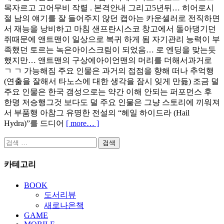
목자르고 고어무비 작렬 . 본격안내 그리고5년뒤… 히어로시
절 남의 얘기를 잘 들어주지 않던 캡아는 카운셀러로 전직하면
서 재능을 낭비하고 마침 샌프란시스코 창고에서 돌아댕기던
쥐때문에 앤트맨이 일상으로 복귀 하게 됨 자기관리 능력이 부
족했던 토르는 녹은아이스크림이 되었음… 로 엔딩을 맞는듯
했지만… 앤트맨의 구상에아이언맨의 머리를 더해서과거로
ㄱ ㄱ 가능해짐 주요 인물은 과거의 접점을 향해 떠나 추억행
(연출을 잘해서 타노스에 대한 생각을 잠시 잊게 만듦) 조금 덜
주요 인물은 한국 갬성으로는 약간 이해 안되는 퍼포먼스 후
한명 저승행그것 보다도 덜 주요 인물은 그냥 스토리에 끼워져
서 부품행 아참그 유명한 전설의 “헤일 하이드라 (Hail
Hydra)”를 드디어
[ more… ]
검
색:
카테고리
BOOK
도서리뷰
새로나온책
GAME