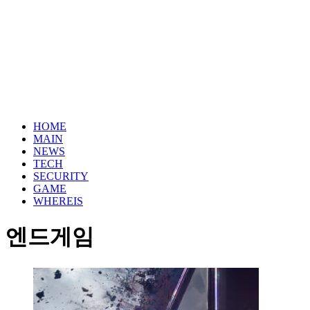
HOME
MAIN
NEWS
TECH
SECURITY
GAME
WHEREIS
엔드게임