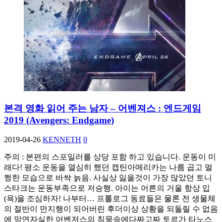
본격 영화 읽어 주는 남자 – 어벤져스 : 엔드게임
2019 (Avengers: Endgame)
2019-04-26
KENNETH
0
주의 : 본편의 스포일러를 상당 포함 하고 있습니다. 운동이 미
래다! 평소 운동을 열심히 했던 캡틴아메리카는 나름 곱고 멀
쩡한 모습으로 바싹 늙음. 사실상 잃을것이 가장 많았던 토니
스타크는 운동부족으로 저승행. 아이는 어른의 거울 항상 입
(욕)을 조심하자! 나부터… 프롤로그 동료들은 물론 전 생물체
의 절반이 먼지행이 되어버린 후더이상 상황을 되돌릴 수 없음
에 망연자실한 어벤저스의 침묵속에다짜고짜 토르가 타노스