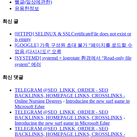
뻘글(일상에관한)
유용한정보
최신 글
[HTTPD] SELINUX & SSLCertificateFile does not exist or
is empty
[GOOGLE] 가족 구성원 초대 불가 “페이지를 로드할 수
없음 (다시시도)” 오류
[SYSTEMD] systemd + logrotate 환경에서 “Read-only file
system” 에러
최신 댓글
TELEGRAM @SEO_LINKK_ORDER - SEO
BACKLINKS, HOMEPAGE LINKS, CROSSLINKS -
Online Nursing Degrees
-
Introducing the new surf game in
Microsoft Edge
TELEGRAM @SEO_LINKK_ORDER - SEO
BACKLINKS, HOMEPAGE LINKS, CROSSLINKS
-
Introducing the new surf game in Microsoft Edge
TELEGRAM @SEO_LINKK_ORDER - SEO
BACKLINKS, HOMEPAGE LINKS, CROSSLINKS -