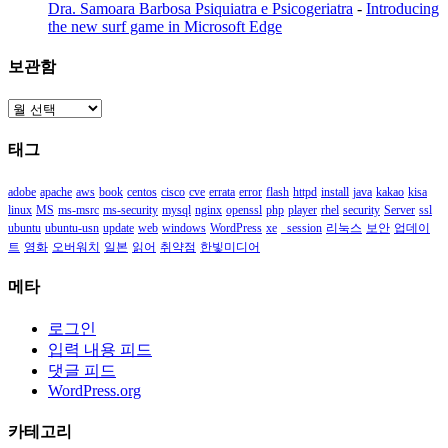
Dra. Samoara Barbosa Psiquiatra e Psicogeriatra
-
Introducing
the new surf game in Microsoft Edge
보관함
보
관
태그
함
adobe
apache
aws
book
centos
cisco
cve
errata
error
flash
httpd
install
java
kakao
kisa
linux
MS
ms-msrc
ms-security
mysql
nginx
openssl
php
player
rhel
security
Server
ssl
ubuntu
ubuntu-usn
update
web
windows
WordPress
xe
_session
리눅스
보안
업데이
트
영화
오버워치
일본
읽어
취약점
한빛미디어
메타
로그인
입력 내용 피드
댓글 피드
WordPress.org
카테고리