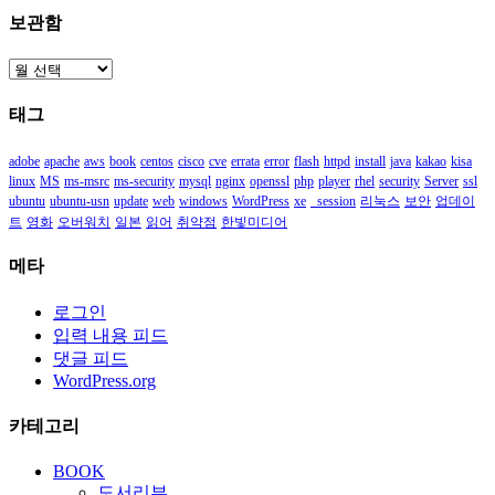
보관함
보
관
태그
함
adobe
apache
aws
book
centos
cisco
cve
errata
error
flash
httpd
install
java
kakao
kisa
linux
MS
ms-msrc
ms-security
mysql
nginx
openssl
php
player
rhel
security
Server
ssl
ubuntu
ubuntu-usn
update
web
windows
WordPress
xe
_session
리눅스
보안
업데이
트
영화
오버워치
일본
읽어
취약점
한빛미디어
메타
로그인
입력 내용 피드
댓글 피드
WordPress.org
카테고리
BOOK
도서리뷰