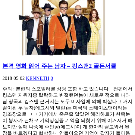
본격 영화 읽어 주는 남자 – 킹스맨2 골든서클
2018-05-02
KENNETH
0
​주의 : 본편의 스포일러를 상당 포함 하고 있습니다. 전편에서
킹스맨 지원자중 탈락하고 변절했던놈이 새로운 적으로 나타
남 영국의 킹스맨 근거지는 모두 미사일에 의해 박살나고 거지
꼴이된 두 남자(에그시와 멀린)는 미국의 스테이츠맨이라는
양조장으로 ㄱㄱ 거기에서 죽은줄 알았던 해리하트가 한쪽눈
이 봉사가 된채로 기억상실증 기억을 되찾기 위해 이거저거 해
보지만 실패 나중에 주인공(에그시)이 개 한마리 끌고와서 된
장을 바르겠다고 협박하니 안돌아오던 기억이 갑자기 돌아옴