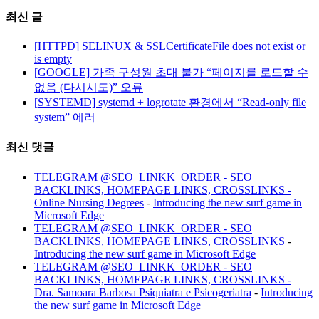
최신 글
[HTTPD] SELINUX & SSLCertificateFile does not exist or
is empty
[GOOGLE] 가족 구성원 초대 불가 “페이지를 로드할 수
없음 (다시시도)” 오류
[SYSTEMD] systemd + logrotate 환경에서 “Read-only file
system” 에러
최신 댓글
TELEGRAM @SEO_LINKK_ORDER - SEO
BACKLINKS, HOMEPAGE LINKS, CROSSLINKS -
Online Nursing Degrees
-
Introducing the new surf game in
Microsoft Edge
TELEGRAM @SEO_LINKK_ORDER - SEO
BACKLINKS, HOMEPAGE LINKS, CROSSLINKS
-
Introducing the new surf game in Microsoft Edge
TELEGRAM @SEO_LINKK_ORDER - SEO
BACKLINKS, HOMEPAGE LINKS, CROSSLINKS -
Dra. Samoara Barbosa Psiquiatra e Psicogeriatra
-
Introducing
the new surf game in Microsoft Edge