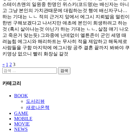
스테이츠맨의 일원중 한명인 위스키(코드명)는 배신자는 아니
고 그냥 본인의 가치관때문에 대립하는것 행여 배신자구나…
하는 기대는 ㄴㄴ 적의 근거지 앞에서 에그시 지뢰밟음 멀린이
한번 구해보겠다고 나서지만 애초에 본인이 희생하려고 하는
것 (혹시 살아나는것 아닌가 하는 기대는 ㄴㄴ, 살점 얘기 나오
고 죽은거 맞는듯) 그와중에 난데없이 엘튼존이 군인 세명 때
려눕힘 에그시와 해리하트는 무사히 적을 제압하고 해독제로
사람들을 구함 마지막에 에그시랑 공주 결혼 끝까지 봐봐야 쿠
키영상 없으니 빨리 화장실 갈것
«
1
2
3
글
검
페
색:
카테고리
이
지
BOOK
도서리뷰
매
새로나온책
김
GAME
MOBILE
MOVIE
NEWS