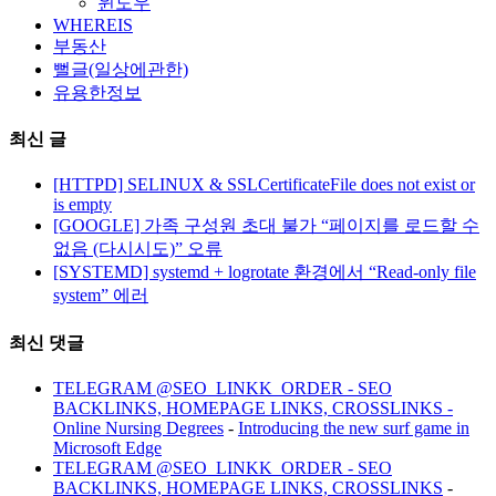
윈도우
WHEREIS
부동산
뻘글(일상에관한)
유용한정보
최신 글
[HTTPD] SELINUX & SSLCertificateFile does not exist or
is empty
[GOOGLE] 가족 구성원 초대 불가 “페이지를 로드할 수
없음 (다시시도)” 오류
[SYSTEMD] systemd + logrotate 환경에서 “Read-only file
system” 에러
최신 댓글
TELEGRAM @SEO_LINKK_ORDER - SEO
BACKLINKS, HOMEPAGE LINKS, CROSSLINKS -
Online Nursing Degrees
-
Introducing the new surf game in
Microsoft Edge
TELEGRAM @SEO_LINKK_ORDER - SEO
BACKLINKS, HOMEPAGE LINKS, CROSSLINKS
-