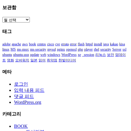
보관함
보
관
태그
함
adobe
apache
aws
book
centos
cisco
cve
errata
error
flash
httpd
install
java
kakao
kisa
linux
MS
ms-msrc
ms-security
mysql
nginx
openssl
php
player
rhel
security
Server
ssl
ubuntu
ubuntu-usn
update
web
windows
WordPress
xe
_session
리눅스
보안
업데이
트
영화
오버워치
일본
읽어
취약점
한빛미디어
메타
로그인
입력 내용 피드
댓글 피드
WordPress.org
카테고리
BOOK