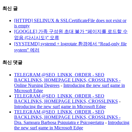
최신 글
[HTTPD] SELINUX & SSLCertificateFile does not exist or
is empty
[GOOGLE] 가족 구성원 초대 불가 “페이지를 로드할 수
없음 (다시시도)” 오류
[SYSTEMD] systemd + logrotate 환경에서 “Read-only file
system” 에러
최신 댓글
TELEGRAM @SEO_LINKK_ORDER - SEO
BACKLINKS, HOMEPAGE LINKS, CROSSLINKS -
Online Nursing Degrees
-
Introducing the new surf game in
Microsoft Edge
TELEGRAM @SEO_LINKK_ORDER - SEO
BACKLINKS, HOMEPAGE LINKS, CROSSLINKS
-
Introducing the new surf game in Microsoft Edge
TELEGRAM @SEO_LINKK_ORDER - SEO
BACKLINKS, HOMEPAGE LINKS, CROSSLINKS -
Dra. Samoara Barbosa Psiquiatra e Psicogeriatra
-
Introducing
the new surf game in Microsoft Edge