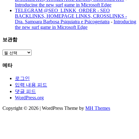
Introducing the new surf game in Microsoft Edge
TELEGRAM @SEO_LINKK_ORDER - SEO
BACKLINKS, HOMEPAGE LINKS, CROSSLINKS -
Dra. Samoara Barbosa Psiquiatra e Psicogeriatra
-
Introducing
the new surf game in Microsoft Edge
보관함
보
관
메타
함
로그인
입력 내용 피드
댓글 피드
WordPress.org
Copyright © 2026 | WordPress Theme by
MH Themes