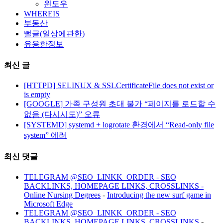
윈도우
WHEREIS
부동산
뻘글(일상에관한)
유용한정보
최신 글
[HTTPD] SELINUX & SSLCertificateFile does not exist or
is empty
[GOOGLE] 가족 구성원 초대 불가 “페이지를 로드할 수
없음 (다시시도)” 오류
[SYSTEMD] systemd + logrotate 환경에서 “Read-only file
system” 에러
최신 댓글
TELEGRAM @SEO_LINKK_ORDER - SEO
BACKLINKS, HOMEPAGE LINKS, CROSSLINKS -
Online Nursing Degrees
-
Introducing the new surf game in
Microsoft Edge
TELEGRAM @SEO_LINKK_ORDER - SEO
BACKLINKS, HOMEPAGE LINKS, CROSSLINKS
-