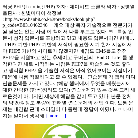
러닝 PHP (Learning PHP) 저자 : 데이비드 스클라 역자 : 정병열
출판사 : 한빛미디어 책정보
: http://www.hanbit.co.kr/store/books/look.php?
p_code=B8310462346 개요 대상 독자 기술적으로 전문가가
될 필요는 없는 사람 이 책에서 나를 부르고 있다. ㅋ 특징 입
문서 성격 입문서를 표방하고 있고 내용도 입문서이긴 한데…
PHP7 기반 PHP7 기반의 서적이 필요한 시기 현재 시점에서
야 PHP5 기반의 사이트가 많겠지만 네임드 CMS들도 점점
PHP7을 지원하고 있는 추세이고 구버전의 ”End Of Life”를 생
각한다면 새로 시작하는 사람은 PHP7을 학습하는 것도 좋다
고 생각함 PHP7 을 기술한 서적은 아직 없어보이는 시점이기
때문에 나름 적절하다고 할 수 있겠다. 연습문제 각 챕터 마다
연습문제를 가지고 있다. (해당 챕터에서 무엇을 배웠는지에
대한 간략한 (항목)정리도 있다) 연습문제가 있는 것은 그리 새
로운것이 아니지만 세상에 해답을 같이 두고 있다. 본문 전체
의 약 20% 정도 분량이 챕터별 연습문제의 해답 이다. 보통 문
제는 내긴함 근데 스타일이 다 틀린데 정답이 어딨나. ㅋ 나머
지는 알아서 생각해
[ more… ]