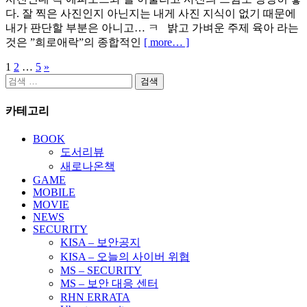
다. 잘 찍은 사진인지 아닌지는 내게 사진 지식이 없기 때문에
내가 판단할 부분은 아니고… ㅋ 밝고 가벼운 주제 육아 라는
것은 ”희로애락”의 종합적인
[ more… ]
1
2
…
5
»
글
검
페
색:
카테고리
이
지
BOOK
도서리뷰
매
새로나온책
김
GAME
MOBILE
MOVIE
NEWS
SECURITY
KISA – 보안공지
KISA – 오늘의 사이버 위협
MS – SECURITY
MS – 보안 대응 센터
RHN ERRATA