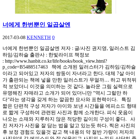
너에게 한번뿐인 일곱살엔
2017-03-08
KENNETH
0
너에게 한번뿐인 일곱살엔 저자 : 글/사진 권지영, 일러스트 김
하임/김하슬 출판사 : 한빛라이프 책정보
: http://www.hanbit.co.kr/life/books/book_view.html?
p_code=B5488517463 책에 소개된 일러스터가 김하임/김하슬
이라고 되어있고 저자의 쌍둥이 자녀라고 한다. 대체 7살 아이
가 출판되는 책에 넣을 만한 일러스트가 무얼까… 하고 뒤적뒤
적 보았더니 이것을 의미하는 것 같다. 놀라운 그림 실력으로
유명해진 자매라고 소개가 되어 있더니만 ”역시 그럴만 하
다”라는 생각을 갖게 하는 깔끔한 묘사와 표현력이다. 특징
짧은 단편적 구성 저자가 아이와 보낸 시간들을 에피소드 형태
로 짧게 구성하여 관련된 사진과 함께 소개한다. 피식 웃음이
나오는 소재와 지루하지 않은 적당한 길이의 구성이 좋다. 사
진 저자가 사진을 잘 담는 법을 알고 있는듯 하다. 찍은 사진의
후 보정 경험도 있을것 같고 책 내용의 약 절반 가량이 저자의
사진인데 각 에피소드와 잘 어울리고 사진의 느낌도 상당히 좋