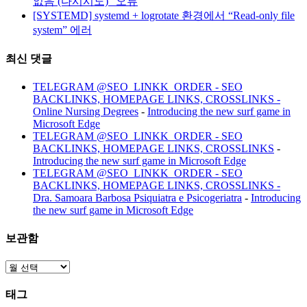
없음 (다시시도)” 오류
[SYSTEMD] systemd + logrotate 환경에서 “Read-only file
system” 에러
최신 댓글
TELEGRAM @SEO_LINKK_ORDER - SEO
BACKLINKS, HOMEPAGE LINKS, CROSSLINKS -
Online Nursing Degrees
-
Introducing the new surf game in
Microsoft Edge
TELEGRAM @SEO_LINKK_ORDER - SEO
BACKLINKS, HOMEPAGE LINKS, CROSSLINKS
-
Introducing the new surf game in Microsoft Edge
TELEGRAM @SEO_LINKK_ORDER - SEO
BACKLINKS, HOMEPAGE LINKS, CROSSLINKS -
Dra. Samoara Barbosa Psiquiatra e Psicogeriatra
-
Introducing
the new surf game in Microsoft Edge
보관함
보
관
태그
함