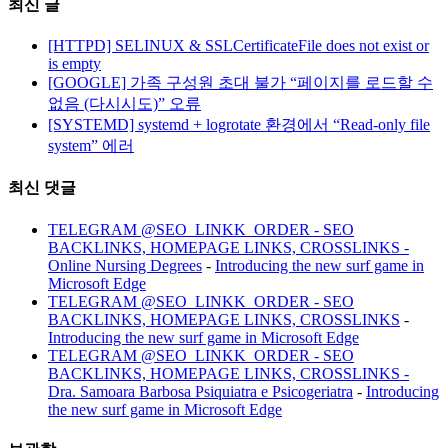
최신 글
[HTTPD] SELINUX & SSLCertificateFile does not exist or
is empty
[GOOGLE] 가족 구성원 초대 불가 “페이지를 로드할 수
없음 (다시시도)” 오류
[SYSTEMD] systemd + logrotate 환경에서 “Read-only file
system” 에러
최신 댓글
TELEGRAM @SEO_LINKK_ORDER - SEO
BACKLINKS, HOMEPAGE LINKS, CROSSLINKS -
Online Nursing Degrees
-
Introducing the new surf game in
Microsoft Edge
TELEGRAM @SEO_LINKK_ORDER - SEO
BACKLINKS, HOMEPAGE LINKS, CROSSLINKS
-
Introducing the new surf game in Microsoft Edge
TELEGRAM @SEO_LINKK_ORDER - SEO
BACKLINKS, HOMEPAGE LINKS, CROSSLINKS -
Dra. Samoara Barbosa Psiquiatra e Psicogeriatra
-
Introducing
the new surf game in Microsoft Edge