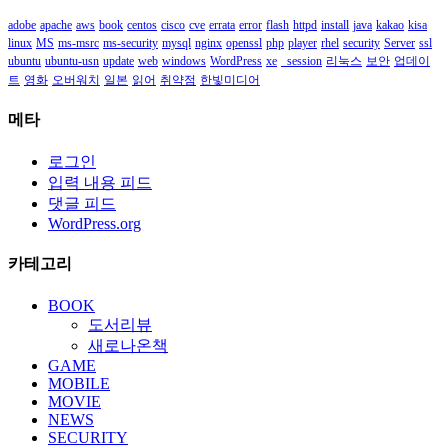
adobe
apache
aws
book
centos
cisco
cve
errata
error
flash
httpd
install
java
kakao
kisa
linux
MS
ms-msrc
ms-security
mysql
nginx
openssl
php
player
rhel
security
Server
ssl
ubuntu
ubuntu-usn
update
web
windows
WordPress
xe
_session
리눅스
보안
업데이
트
영화
오버워치
일본
읽어
취약점
한빛미디어
메타
로그인
입력 내용 피드
댓글 피드
WordPress.org
카테고리
BOOK
도서리뷰
새로나온책
GAME
MOBILE
MOVIE
NEWS
SECURITY