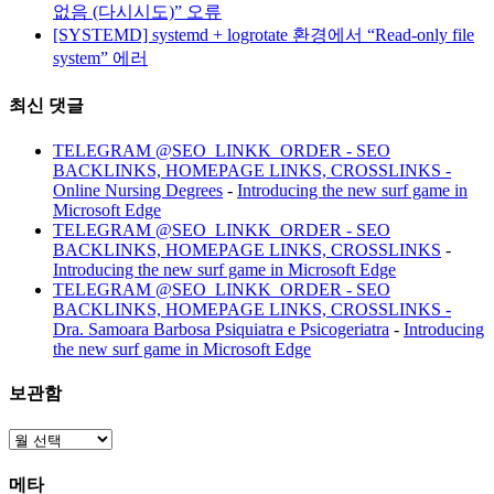
없음 (다시시도)” 오류
[SYSTEMD] systemd + logrotate 환경에서 “Read-only file
system” 에러
최신 댓글
TELEGRAM @SEO_LINKK_ORDER - SEO
BACKLINKS, HOMEPAGE LINKS, CROSSLINKS -
Online Nursing Degrees
-
Introducing the new surf game in
Microsoft Edge
TELEGRAM @SEO_LINKK_ORDER - SEO
BACKLINKS, HOMEPAGE LINKS, CROSSLINKS
-
Introducing the new surf game in Microsoft Edge
TELEGRAM @SEO_LINKK_ORDER - SEO
BACKLINKS, HOMEPAGE LINKS, CROSSLINKS -
Dra. Samoara Barbosa Psiquiatra e Psicogeriatra
-
Introducing
the new surf game in Microsoft Edge
보관함
보
관
메타
함