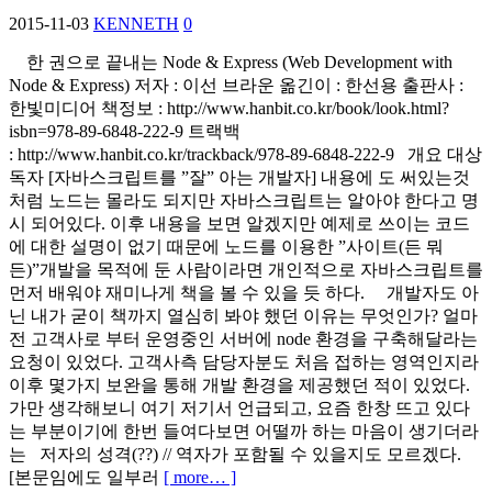
2015-11-03
KENNETH
0
한 권으로 끝내는 Node & Express (Web Development with
Node & Express) 저자 : 이선 브라운 옮긴이 : 한선용 출판사 :
한빛미디어 책정보 : http://www.hanbit.co.kr/book/look.html?
isbn=978-89-6848-222-9 트랙백
: http://www.hanbit.co.kr/trackback/978-89-6848-222-9 개요 대상
독자 [자바스크립트를 ”잘” 아는 개발자] 내용에 도 써있는것
처럼 노드는 몰라도 되지만 자바스크립트는 알아야 한다고 명
시 되어있다. 이후 내용을 보면 알겠지만 예제로 쓰이는 코드
에 대한 설명이 없기 때문에 노드를 이용한 ”사이트(든 뭐
든)”개발을 목적에 둔 사람이라면 개인적으로 자바스크립트를
먼저 배워야 재미나게 책을 볼 수 있을 듯 하다. 개발자도 아
닌 내가 굳이 책까지 열심히 봐야 했던 이유는 무엇인가? 얼마
전 고객사로 부터 운영중인 서버에 node 환경을 구축해달라는
요청이 있었다. 고객사측 담당자분도 처음 접하는 영역인지라
이후 몇가지 보완을 통해 개발 환경을 제공했던 적이 있었다.
가만 생각해보니 여기 저기서 언급되고, 요즘 한창 뜨고 있다
는 부분이기에 한번 들여다보면 어떨까 하는 마음이 생기더라
는 저자의 성격(??) // 역자가 포함될 수 있을지도 모르겠다.
[본문임에도 일부러
[ more… ]