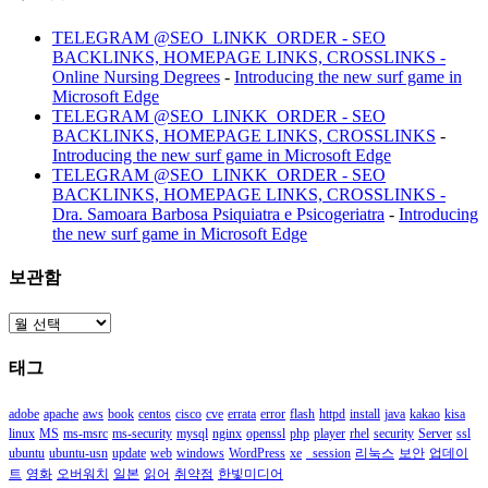
TELEGRAM @SEO_LINKK_ORDER - SEO
BACKLINKS, HOMEPAGE LINKS, CROSSLINKS -
Online Nursing Degrees
-
Introducing the new surf game in
Microsoft Edge
TELEGRAM @SEO_LINKK_ORDER - SEO
BACKLINKS, HOMEPAGE LINKS, CROSSLINKS
-
Introducing the new surf game in Microsoft Edge
TELEGRAM @SEO_LINKK_ORDER - SEO
BACKLINKS, HOMEPAGE LINKS, CROSSLINKS -
Dra. Samoara Barbosa Psiquiatra e Psicogeriatra
-
Introducing
the new surf game in Microsoft Edge
보관함
보
관
태그
함
adobe
apache
aws
book
centos
cisco
cve
errata
error
flash
httpd
install
java
kakao
kisa
linux
MS
ms-msrc
ms-security
mysql
nginx
openssl
php
player
rhel
security
Server
ssl
ubuntu
ubuntu-usn
update
web
windows
WordPress
xe
_session
리눅스
보안
업데이
트
영화
오버워치
일본
읽어
취약점
한빛미디어