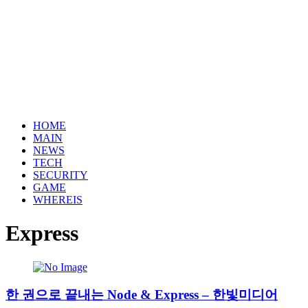
HOME
MAIN
NEWS
TECH
SECURITY
GAME
WHEREIS
Express
한 권으로 끝내는 Node & Express – 한빛미디어