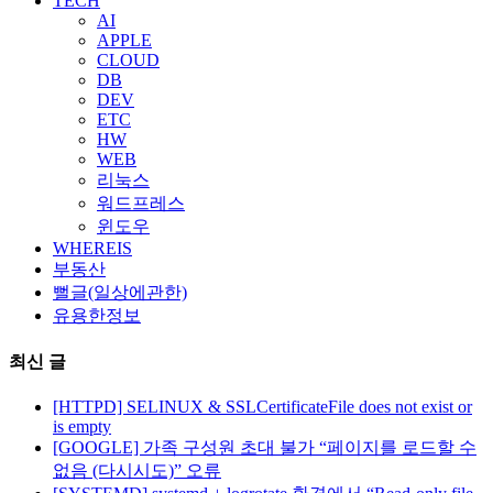
TECH
AI
APPLE
CLOUD
DB
DEV
ETC
HW
WEB
리눅스
워드프레스
윈도우
WHEREIS
부동산
뻘글(일상에관한)
유용한정보
최신 글
[HTTPD] SELINUX & SSLCertificateFile does not exist or
is empty
[GOOGLE] 가족 구성원 초대 불가 “페이지를 로드할 수
없음 (다시시도)” 오류