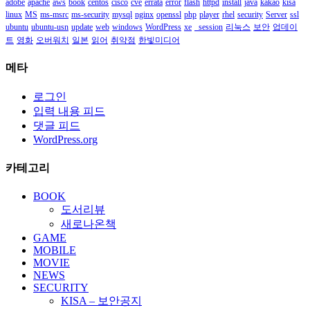
adobe
apache
aws
book
centos
cisco
cve
errata
error
flash
httpd
install
java
kakao
kisa
linux
MS
ms-msrc
ms-security
mysql
nginx
openssl
php
player
rhel
security
Server
ssl
ubuntu
ubuntu-usn
update
web
windows
WordPress
xe
_session
리눅스
보안
업데이
트
영화
오버워치
일본
읽어
취약점
한빛미디어
메타
로그인
입력 내용 피드
댓글 피드
WordPress.org
카테고리
BOOK
도서리뷰
새로나온책
GAME
MOBILE
MOVIE
NEWS
SECURITY
KISA – 보안공지