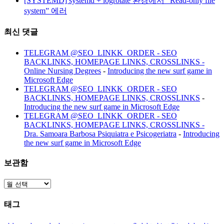
[SYSTEMD] systemd + logrotate 환경에서 “Read-only file
system” 에러
최신 댓글
TELEGRAM @SEO_LINKK_ORDER - SEO
BACKLINKS, HOMEPAGE LINKS, CROSSLINKS -
Online Nursing Degrees
-
Introducing the new surf game in
Microsoft Edge
TELEGRAM @SEO_LINKK_ORDER - SEO
BACKLINKS, HOMEPAGE LINKS, CROSSLINKS
-
Introducing the new surf game in Microsoft Edge
TELEGRAM @SEO_LINKK_ORDER - SEO
BACKLINKS, HOMEPAGE LINKS, CROSSLINKS -
Dra. Samoara Barbosa Psiquiatra e Psicogeriatra
-
Introducing
the new surf game in Microsoft Edge
보관함
보
관
태그
함