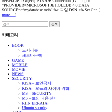
Server.CreateObject(”ADODB.Connection”) Cnn.open
”PROVIDER=MICROSOFT.JET.OLEDB.4.0;DATA
SOURCE=c:\mydatabase.mdb” %> 파일 DSN <% Set Cnn
[
more… ]
검
색:
카테고리
BOOK
도서리뷰
새로나온책
GAME
MOBILE
MOVIE
NEWS
SECURITY
KISA – 보안공지
KISA – 오늘의 사이버 위협
MS – SECURITY
MS – 보안 대응 센터
RHN ERRATA
Ubuntu security