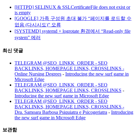
[HTTPD] SELINUX & SSLCertificateFile does not exist or
is empty
[GOOGLE] 가족 구성원 초대 불가 “페이지를 로드할 수
없음 (다시시도)” 오류
[SYSTEMD] systemd + logrotate 환경에서 “Read-only file
system” 에러
최신 댓글
TELEGRAM @SEO_LINKK_ORDER - SEO
BACKLINKS, HOMEPAGE LINKS, CROSSLINKS -
Online Nursing Degrees
-
Introducing the new surf game in
Microsoft Edge
TELEGRAM @SEO_LINKK_ORDER - SEO
BACKLINKS, HOMEPAGE LINKS, CROSSLINKS
-
Introducing the new surf game in Microsoft Edge
TELEGRAM @SEO_LINKK_ORDER - SEO
BACKLINKS, HOMEPAGE LINKS, CROSSLINKS -
Dra. Samoara Barbosa Psiquiatra e Psicogeriatra
-
Introducing
the new surf game in Microsoft Edge
보관함