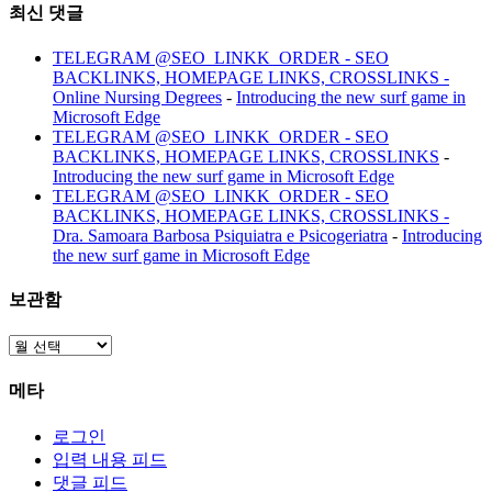
최신 댓글
TELEGRAM @SEO_LINKK_ORDER - SEO
BACKLINKS, HOMEPAGE LINKS, CROSSLINKS -
Online Nursing Degrees
-
Introducing the new surf game in
Microsoft Edge
TELEGRAM @SEO_LINKK_ORDER - SEO
BACKLINKS, HOMEPAGE LINKS, CROSSLINKS
-
Introducing the new surf game in Microsoft Edge
TELEGRAM @SEO_LINKK_ORDER - SEO
BACKLINKS, HOMEPAGE LINKS, CROSSLINKS -
Dra. Samoara Barbosa Psiquiatra e Psicogeriatra
-
Introducing
the new surf game in Microsoft Edge
보관함
보
관
메타
함
로그인
입력 내용 피드
댓글 피드