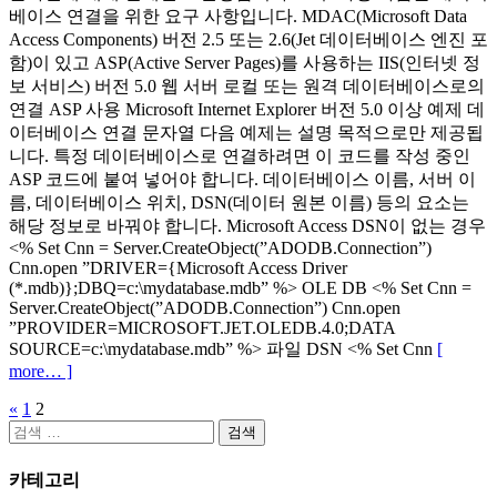
베이스 연결을 위한 요구 사항입니다. MDAC(Microsoft Data
Access Components) 버전 2.5 또는 2.6(Jet 데이터베이스 엔진 포
함)이 있고 ASP(Active Server Pages)를 사용하는 IIS(인터넷 정
보 서비스) 버전 5.0 웹 서버 로컬 또는 원격 데이터베이스로의
연결 ASP 사용 Microsoft Internet Explorer 버전 5.0 이상 예제 데
이터베이스 연결 문자열 다음 예제는 설명 목적으로만 제공됩
니다. 특정 데이터베이스로 연결하려면 이 코드를 작성 중인
ASP 코드에 붙여 넣어야 합니다. 데이터베이스 이름, 서버 이
름, 데이터베이스 위치, DSN(데이터 원본 이름) 등의 요소는
해당 정보로 바꿔야 합니다. Microsoft Access DSN이 없는 경우
<% Set Cnn = Server.CreateObject(”ADODB.Connection”)
Cnn.open ”DRIVER={Microsoft Access Driver
(*.mdb)};DBQ=c:\mydatabase.mdb” %> OLE DB <% Set Cnn =
Server.CreateObject(”ADODB.Connection”) Cnn.open
”PROVIDER=MICROSOFT.JET.OLEDB.4.0;DATA
SOURCE=c:\mydatabase.mdb” %> 파일 DSN <% Set Cnn
[
more… ]
«
1
2
글
검
페
색:
카테고리
이