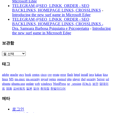
Microsoft Edge
TELEGRAM @SEO_LINKK_ORDER - SEO
BACKLINKS, HOMEPAGE LINKS, CROSSLINKS
-
Introducing the new surf game in Microsoft Edge
TELEGRAM @SEO_LINKK_ORDER - SEO
BACKLINKS, HOMEPAGE LINKS, CROSSLINKS -
Dra. Samoara Barbosa Psiquiatra e Psicogeriatra
-
Introducing
the new surf game in Microsoft Edge
보관함
보
관
태그
함
adobe
apache
aws
book
centos
cisco
cve
errata
error
flash
httpd
install
java
kakao
kisa
linux
MS
ms-msrc
ms-security
mysql
nginx
openssl
php
player
rhel
security
Server
ssl
ubuntu
ubuntu-usn
update
web
windows
WordPress
xe
_session
리눅스
보안
업데이
트
영화
오버워치
일본
읽어
취약점
한빛미디어
메타
로그인