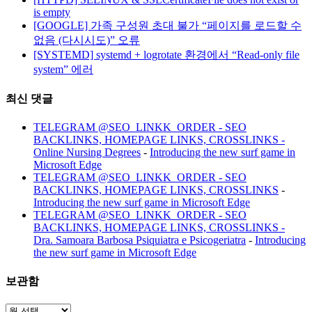
is empty
[GOOGLE] 가족 구성원 초대 불가 “페이지를 로드할 수
없음 (다시시도)” 오류
[SYSTEMD] systemd + logrotate 환경에서 “Read-only file
system” 에러
최신 댓글
TELEGRAM @SEO_LINKK_ORDER - SEO
BACKLINKS, HOMEPAGE LINKS, CROSSLINKS -
Online Nursing Degrees
-
Introducing the new surf game in
Microsoft Edge
TELEGRAM @SEO_LINKK_ORDER - SEO
BACKLINKS, HOMEPAGE LINKS, CROSSLINKS
-
Introducing the new surf game in Microsoft Edge
TELEGRAM @SEO_LINKK_ORDER - SEO
BACKLINKS, HOMEPAGE LINKS, CROSSLINKS -
Dra. Samoara Barbosa Psiquiatra e Psicogeriatra
-
Introducing
the new surf game in Microsoft Edge
보관함
보