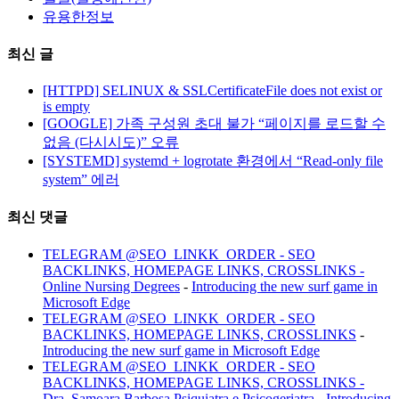
유용한정보
최신 글
[HTTPD] SELINUX & SSLCertificateFile does not exist or
is empty
[GOOGLE] 가족 구성원 초대 불가 “페이지를 로드할 수
없음 (다시시도)” 오류
[SYSTEMD] systemd + logrotate 환경에서 “Read-only file
system” 에러
최신 댓글
TELEGRAM @SEO_LINKK_ORDER - SEO
BACKLINKS, HOMEPAGE LINKS, CROSSLINKS -
Online Nursing Degrees
-
Introducing the new surf game in
Microsoft Edge
TELEGRAM @SEO_LINKK_ORDER - SEO
BACKLINKS, HOMEPAGE LINKS, CROSSLINKS
-
Introducing the new surf game in Microsoft Edge
TELEGRAM @SEO_LINKK_ORDER - SEO
BACKLINKS, HOMEPAGE LINKS, CROSSLINKS -
Dra. Samoara Barbosa Psiquiatra e Psicogeriatra
-
Introducing