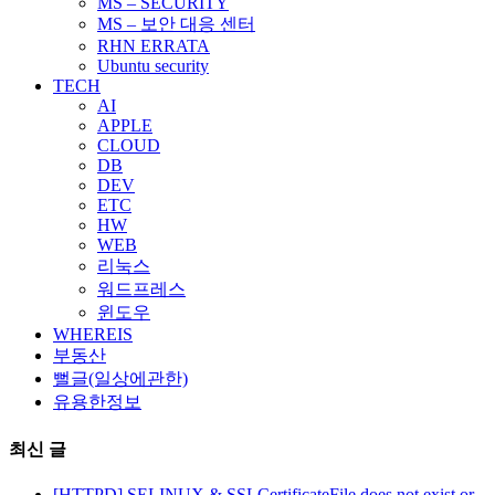
MS – SECURITY
MS – 보안 대응 센터
RHN ERRATA
Ubuntu security
TECH
AI
APPLE
CLOUD
DB
DEV
ETC
HW
WEB
리눅스
워드프레스
윈도우
WHEREIS
부동산
뻘글(일상에관한)
유용한정보
최신 글
[HTTPD] SELINUX & SSLCertificateFile does not exist or