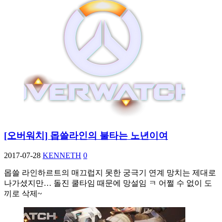
[오버워치] 몹쓸라인의 불타는 노년이여
2017-07-28
KENNETH
0
몹쓸 라인하르트의 매끄럽지 못한 궁극기 연계 망치는 제대로
나가셨지만… 돌진 쿨타임 때문에 망설임 ㅋ 어쩔 수 없이 도
끼로 삭제~