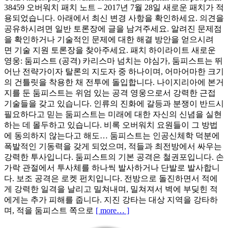
38459 오버워치 패치 노트 – 2017년 7월 28일 새로운 패치가 적
용되었습니다. 아래에서 최신 변경 사항을 확인하세요. 의견을
공유하시려면 일반 토론장에 글을 남겨주세요. 알려진 문제점
을 확인하거나 기술적인 문제에 대한 해결 방안을 얻으시려
면 기술 지원 토론장을 찾아주세요. 패치 하이라이트 새로운
영웅: 둠피스트 (공격) 카리스마 넘치는 야심가, 둠피스트는 뛰
어난 전략가이자 탈론의 지도자 중 하나이며, 어마어마한 크기
의 건틀릿을 착용한 채 전투에 돌입합니다. 나이지리아에 본거
지를 둔 둠피스트는 위엄 있는 공격 영웅으로서 강력한 근접
기술들을 갖고 있습니다. 인류의 진화에 갈등과 분쟁이 반드시
필요하다고 믿는 둠피스트는 미래에 대한 자신의 신념을 실현
하는 데 몰두하고 있습니다. 비록 오버워치 요원들이 그 방법
에 동의하지 않는다고 해도… 둠피스트는 인공신체학 덕분에
폭발적인 기동력을 갖게 되었으며, 적들과 최전방에서 싸우는
강력한 투사입니다. 둠피스트의 기본 공격은 철권포입니다. 손
가락 관절에서 투사체를 하나씩 발사하거나 단발로 발사합니
다. 보조 공격은 로켓 펀치입니다. 전방으로 돌진하면서 적에
게 강력한 일격을 날리고 밀쳐내며, 밀쳐져서 벽에 부딪힌 적
에게는 추가 피해를 줍니다. 지진 강타는 대상 지역을 강타하
며, 적을 둠피스트 쪽으로
[ more… ]