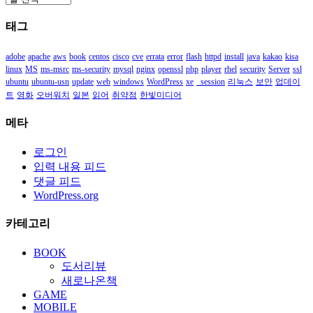
관
태그
함
adobe
apache
aws
book
centos
cisco
cve
errata
error
flash
httpd
install
java
kakao
kisa
linux
MS
ms-msrc
ms-security
mysql
nginx
openssl
php
player
rhel
security
Server
ssl
ubuntu
ubuntu-usn
update
web
windows
WordPress
xe
_session
리눅스
보안
업데이
트
영화
오버워치
일본
읽어
취약점
한빛미디어
메타
로그인
입력 내용 피드
댓글 피드
WordPress.org
카테고리
BOOK
도서리뷰
새로나온책
GAME
MOBILE