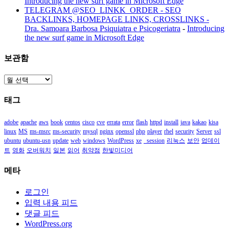
Introducing the new surf game in Microsoft Edge
TELEGRAM @SEO_LINKK_ORDER - SEO
BACKLINKS, HOMEPAGE LINKS, CROSSLINKS -
Dra. Samoara Barbosa Psiquiatra e Psicogeriatra
-
Introducing
the new surf game in Microsoft Edge
보관함
보
관
태그
함
adobe
apache
aws
book
centos
cisco
cve
errata
error
flash
httpd
install
java
kakao
kisa
linux
MS
ms-msrc
ms-security
mysql
nginx
openssl
php
player
rhel
security
Server
ssl
ubuntu
ubuntu-usn
update
web
windows
WordPress
xe
_session
리눅스
보안
업데이
트
영화
오버워치
일본
읽어
취약점
한빛미디어
메타
로그인
입력 내용 피드
댓글 피드
WordPress.org