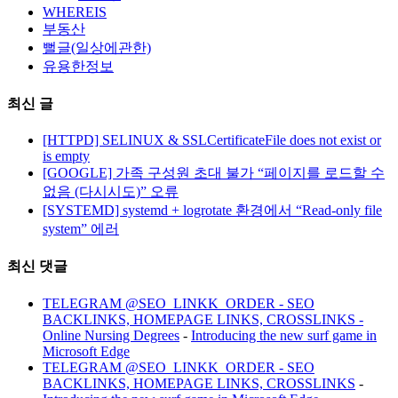
WHEREIS
부동산
뻘글(일상에관한)
유용한정보
최신 글
[HTTPD] SELINUX & SSLCertificateFile does not exist or
is empty
[GOOGLE] 가족 구성원 초대 불가 “페이지를 로드할 수
없음 (다시시도)” 오류
[SYSTEMD] systemd + logrotate 환경에서 “Read-only file
system” 에러
최신 댓글
TELEGRAM @SEO_LINKK_ORDER - SEO
BACKLINKS, HOMEPAGE LINKS, CROSSLINKS -
Online Nursing Degrees
-
Introducing the new surf game in
Microsoft Edge
TELEGRAM @SEO_LINKK_ORDER - SEO
BACKLINKS, HOMEPAGE LINKS, CROSSLINKS
-