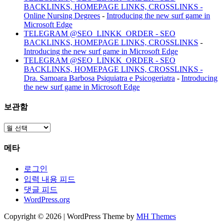
BACKLINKS, HOMEPAGE LINKS, CROSSLINKS -
Online Nursing Degrees
-
Introducing the new surf game in
Microsoft Edge
TELEGRAM @SEO_LINKK_ORDER - SEO
BACKLINKS, HOMEPAGE LINKS, CROSSLINKS
-
Introducing the new surf game in Microsoft Edge
TELEGRAM @SEO_LINKK_ORDER - SEO
BACKLINKS, HOMEPAGE LINKS, CROSSLINKS -
Dra. Samoara Barbosa Psiquiatra e Psicogeriatra
-
Introducing
the new surf game in Microsoft Edge
보관함
보
관
메타
함
로그인
입력 내용 피드
댓글 피드
WordPress.org
Copyright © 2026 | WordPress Theme by
MH Themes