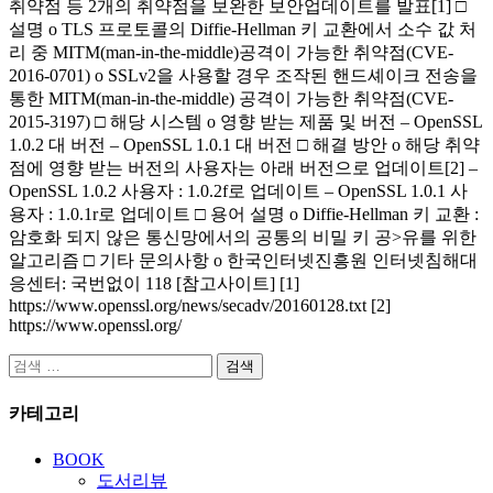
취약점 등 2개의 취약점을 보완한 보안업데이트를 발표[1] □
설명 o TLS 프로토콜의 Diffie-Hellman 키 교환에서 소수 값 처
리 중 MITM(man-in-the-middle)공격이 가능한 취약점(CVE-
2016-0701) o SSLv2을 사용할 경우 조작된 핸드셰이크 전송을
통한 MITM(man-in-the-middle) 공격이 가능한 취약점(CVE-
2015-3197) □ 해당 시스템 o 영향 받는 제품 및 버전 – OpenSSL
1.0.2 대 버전 – OpenSSL 1.0.1 대 버전 □ 해결 방안 o 해당 취약
점에 영향 받는 버전의 사용자는 아래 버전으로 업데이트[2] –
OpenSSL 1.0.2 사용자 : 1.0.2f로 업데이트 – OpenSSL 1.0.1 사
용자 : 1.0.1r로 업데이트 □ 용어 설명 o Diffie-Hellman 키 교환 :
암호화 되지 않은 통신망에서의 공통의 비밀 키 공>유를 위한
알고리즘 □ 기타 문의사항 o 한국인터넷진흥원 인터넷침해대
응센터: 국번없이 118 [참고사이트] [1]
https://www.openssl.org/news/secadv/20160128.txt [2]
https://www.openssl.org/
검
색:
카테고리
BOOK
도서리뷰