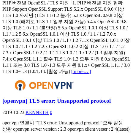
PHP 버전별 OpenSSL / TLS 지원 1. PHP 버전별 지원 현황
PHP Support OpenSSL Support TLS 5.2.x OpenSSL 0.9.6 이상
TLS 1.0 까지만 (TLS 1.1/1.2 불가) 5.3.x OpenSSL 0.9.8 이상
TLS 1.0 (패치로 TLS 1.1 일부 지원 가능) 5.4.x OpenSSL 0.9.8
이상 TLS 1.0 / 1.1 (불안정) 5.5.x OpenSSL 1.0.1 이상 TLS 1.0 /
1.1 / 1.2 5.6.x OpenSSL 1.0.1 이상 TLS 1.0 / 1.1 / 1.2 7.0.x
OpenSSL 1.0.1 이상 TLS 1.0 / 1.1 / 1.2 7.1.x OpenSSL 1.0.1 이상
TLS 1.0 / 1.1 / 1.2 7.2.x OpenSSL 1.0.2 이상 TLS 1.0 / 1.1 / 1.2
7.3.x OpenSSL 1.0.2 / 1.1.1 TLS 1.0 / 1.1 / 1.2 / (1.3 일부 지원)
7.4.x OpenSSL 1.1.1 필수 TLS 1.0~1.3 모두 지원 8.0.x OpenSSL
1.1.1 또는 3.0 TLS 1.0~1.3 모두 지원 8.1.x+ OpenSSL 1.1.1 / 3.0
TLS 1.0~1.3 (1.0/1.1 비활성 가능)
[ more… ]
[openvpn] TLS error: Unsupported protocol
2019-10-23
KENNETH
0
openvpn 연결시 “TLS error: Unsupported protocol” 오류 발생
상황 openvpn server version : 2.3 openvpn client verser : 2.4(latest)