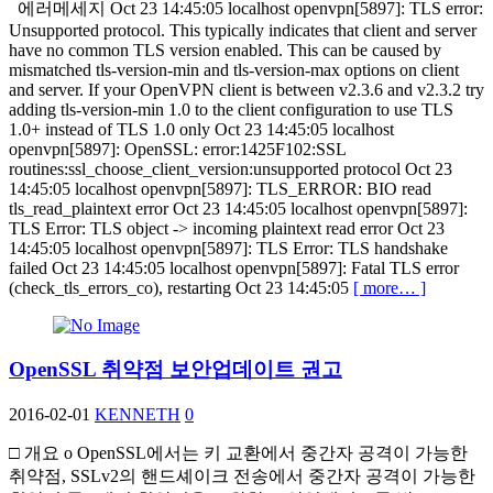
에러메세지 Oct 23 14:45:05 localhost openvpn[5897]: TLS error:
Unsupported protocol. This typically indicates that client and server
have no common TLS version enabled. This can be caused by
mismatched tls-version-min and tls-version-max options on client
and server. If your OpenVPN client is between v2.3.6 and v2.3.2 try
adding tls-version-min 1.0 to the client configuration to use TLS
1.0+ instead of TLS 1.0 only Oct 23 14:45:05 localhost
openvpn[5897]: OpenSSL: error:1425F102:SSL
routines:ssl_choose_client_version:unsupported protocol Oct 23
14:45:05 localhost openvpn[5897]: TLS_ERROR: BIO read
tls_read_plaintext error Oct 23 14:45:05 localhost openvpn[5897]:
TLS Error: TLS object -> incoming plaintext read error Oct 23
14:45:05 localhost openvpn[5897]: TLS Error: TLS handshake
failed Oct 23 14:45:05 localhost openvpn[5897]: Fatal TLS error
(check_tls_errors_co), restarting Oct 23 14:45:05
[ more… ]
OpenSSL 취약점 보안업데이트 권고
2016-02-01
KENNETH
0
□ 개요 o OpenSSL에서는 키 교환에서 중간자 공격이 가능한
취약점, SSLv2의 핸드셰이크 전송에서 중간자 공격이 가능한