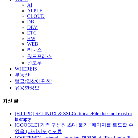
AI
APPLE
CLOUD
DB
DEV
ETC
HW
WEB
리눅스
워드프레스
윈도우
WHEREIS
부동산
뻘글(일상에관한)
유용한정보
최신 글
[HTTPD] SELINUX & SSLCertificateFile does not exist or
is empty
[GOOGLE] 가족 구성원 초대 불가 “페이지를 로드할 수
없음 (다시시도)” 오류
[SYSTEMD] systemd + logrotate 환경에서 “Read-only file