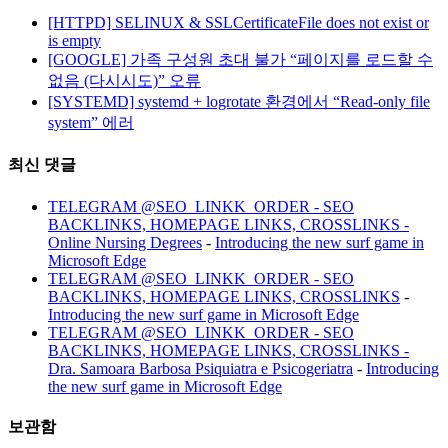
[HTTPD] SELINUX & SSLCertificateFile does not exist or
is empty
[GOOGLE] 가족 구성원 초대 불가 “페이지를 로드할 수
없음 (다시시도)” 오류
[SYSTEMD] systemd + logrotate 환경에서 “Read-only file
system” 에러
최신 댓글
TELEGRAM @SEO_LINKK_ORDER - SEO
BACKLINKS, HOMEPAGE LINKS, CROSSLINKS -
Online Nursing Degrees
-
Introducing the new surf game in
Microsoft Edge
TELEGRAM @SEO_LINKK_ORDER - SEO
BACKLINKS, HOMEPAGE LINKS, CROSSLINKS
-
Introducing the new surf game in Microsoft Edge
TELEGRAM @SEO_LINKK_ORDER - SEO
BACKLINKS, HOMEPAGE LINKS, CROSSLINKS -
Dra. Samoara Barbosa Psiquiatra e Psicogeriatra
-
Introducing
the new surf game in Microsoft Edge
보관함