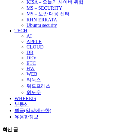
KISA – 오늘의 사이버 위협
MS – SECURITY
MS – 보안 대응 센터
RHN ERRATA
Ubuntu security
TECH
AI
APPLE
CLOUD
DB
DEV
ETC
HW
WEB
리눅스
워드프레스
윈도우
WHEREIS
부동산
뻘글(일상에관한)
유용한정보
최신 글