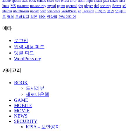
adobe
apache
aws
book
centos
cisco
cve
errata
error
flash
httpd
install
java
kakao
kisa
linux
MS
ms-msrc
ms-security
mysql
nginx
openssl
php
player
rhel
security
Server
ssl
ubuntu
ubuntu-usn
update
web
windows
WordPress
xe
_session
리눅스
보안
업데이
트
영화
오버워치
일본
읽어
취약점
한빛미디어
메타
로그인
입력 내용 피드
댓글 피드
WordPress.org
카테고리
BOOK
도서리뷰
새로나온책
GAME
MOBILE
MOVIE
NEWS
SECURITY
KISA – 보안공지