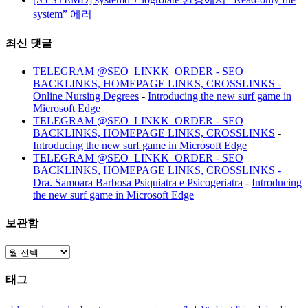
system” 에러
최신 댓글
TELEGRAM @SEO_LINKK_ORDER - SEO
BACKLINKS, HOMEPAGE LINKS, CROSSLINKS -
Online Nursing Degrees
-
Introducing the new surf game in
Microsoft Edge
TELEGRAM @SEO_LINKK_ORDER - SEO
BACKLINKS, HOMEPAGE LINKS, CROSSLINKS
-
Introducing the new surf game in Microsoft Edge
TELEGRAM @SEO_LINKK_ORDER - SEO
BACKLINKS, HOMEPAGE LINKS, CROSSLINKS -
Dra. Samoara Barbosa Psiquiatra e Psicogeriatra
-
Introducing
the new surf game in Microsoft Edge
보관함
보
관
태그
함