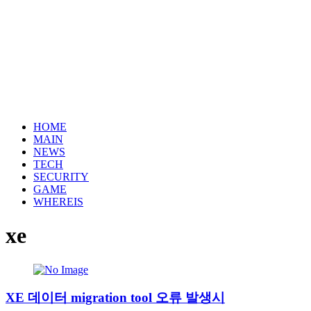
HOME
MAIN
NEWS
TECH
SECURITY
GAME
WHEREIS
xe
XE 데이터 migration tool 오류 발생시