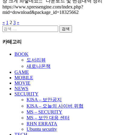
장 크게 와닿네요;;; 다운로드 및 변경내역 정리
https://www.xpressengine.com/index.php?
mid=download&package_id=18325662
«
1
2
3
»
글
검
페
색:
카테고리
이
지
BOOK
도서리뷰
매
새로나온책
김
GAME
MOBILE
MOVIE
NEWS
SECURITY
KISA – 보안공지
KISA – 오늘의 사이버 위협
MS – SECURITY
MS – 보안 대응 센터
RHN ERRATA
Ubuntu security
TECH