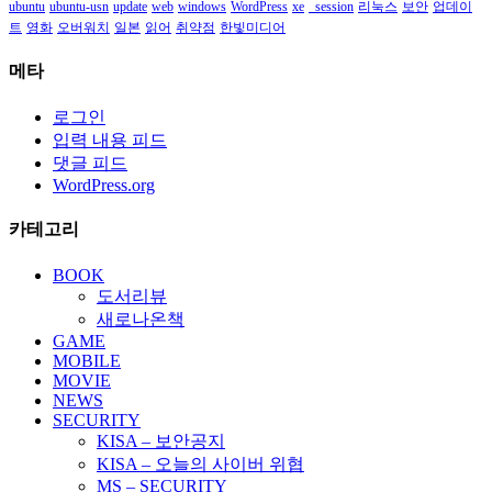
ubuntu
ubuntu-usn
update
web
windows
WordPress
xe
_session
리눅스
보안
업데이
트
영화
오버워치
일본
읽어
취약점
한빛미디어
메타
로그인
입력 내용 피드
댓글 피드
WordPress.org
카테고리
BOOK
도서리뷰
새로나온책
GAME
MOBILE
MOVIE
NEWS
SECURITY
KISA – 보안공지
KISA – 오늘의 사이버 위협
MS – SECURITY