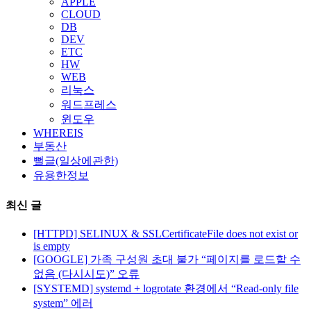
APPLE
CLOUD
DB
DEV
ETC
HW
WEB
리눅스
워드프레스
윈도우
WHEREIS
부동산
뻘글(일상에관한)
유용한정보
최신 글
[HTTPD] SELINUX & SSLCertificateFile does not exist or
is empty
[GOOGLE] 가족 구성원 초대 불가 “페이지를 로드할 수
없음 (다시시도)” 오류
[SYSTEMD] systemd + logrotate 환경에서 “Read-only file
system” 에러