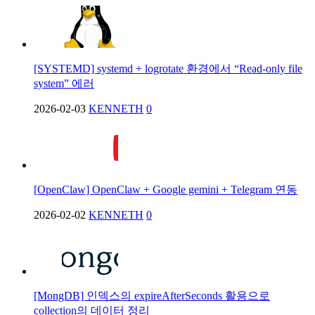
[SYSTEMD] systemd + logrotate 환경에서 “Read-only file
system” 에러
2026-02-03
KENNETH
0
[OpenClaw] OpenClaw + Google gemini + Telegram 연동
2026-02-02
KENNETH
0
[MongDB] 인덱스의 expireAfterSeconds 활용으로
collection의 데이터 정리