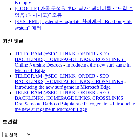
is empty
[GOOGLE] 가족 구성원 초대 불가 “페이지를 로드할 수
없음 (다시시도)” 오류
[SYSTEMD] systemd + logrotate 환경에서 “Read-only file
system” 에러
최신 댓글
TELEGRAM @SEO_LINKK_ORDER - SEO
BACKLINKS, HOMEPAGE LINKS, CROSSLINKS -
Online Nursing Degrees
-
Introducing the new surf game in
Microsoft Edge
TELEGRAM @SEO_LINKK_ORDER - SEO
BACKLINKS, HOMEPAGE LINKS, CROSSLINKS
-
Introducing the new surf game in Microsoft Edge
TELEGRAM @SEO_LINKK_ORDER - SEO
BACKLINKS, HOMEPAGE LINKS, CROSSLINKS -
Dra. Samoara Barbosa Psiquiatra e Psicogeriatra
-
Introducing
the new surf game in Microsoft Edge
보관함
보