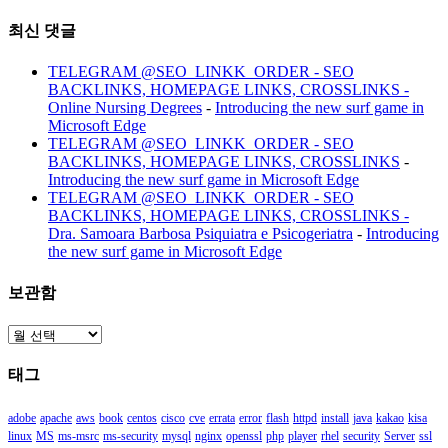
최신 댓글
TELEGRAM @SEO_LINKK_ORDER - SEO
BACKLINKS, HOMEPAGE LINKS, CROSSLINKS -
Online Nursing Degrees
-
Introducing the new surf game in
Microsoft Edge
TELEGRAM @SEO_LINKK_ORDER - SEO
BACKLINKS, HOMEPAGE LINKS, CROSSLINKS
-
Introducing the new surf game in Microsoft Edge
TELEGRAM @SEO_LINKK_ORDER - SEO
BACKLINKS, HOMEPAGE LINKS, CROSSLINKS -
Dra. Samoara Barbosa Psiquiatra e Psicogeriatra
-
Introducing
the new surf game in Microsoft Edge
보관함
보
관
태그
함
adobe
apache
aws
book
centos
cisco
cve
errata
error
flash
httpd
install
java
kakao
kisa
linux
MS
ms-msrc
ms-security
mysql
nginx
openssl
php
player
rhel
security
Server
ssl