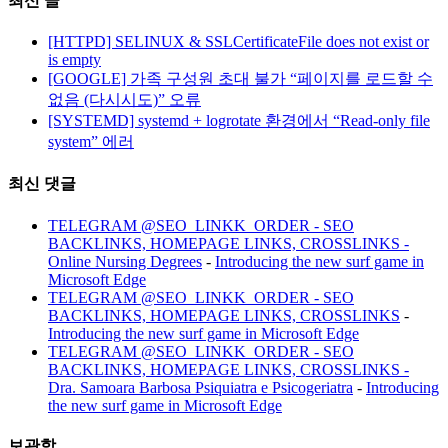
최신 글
[HTTPD] SELINUX & SSLCertificateFile does not exist or
is empty
[GOOGLE] 가족 구성원 초대 불가 “페이지를 로드할 수
없음 (다시시도)” 오류
[SYSTEMD] systemd + logrotate 환경에서 “Read-only file
system” 에러
최신 댓글
TELEGRAM @SEO_LINKK_ORDER - SEO
BACKLINKS, HOMEPAGE LINKS, CROSSLINKS -
Online Nursing Degrees
-
Introducing the new surf game in
Microsoft Edge
TELEGRAM @SEO_LINKK_ORDER - SEO
BACKLINKS, HOMEPAGE LINKS, CROSSLINKS
-
Introducing the new surf game in Microsoft Edge
TELEGRAM @SEO_LINKK_ORDER - SEO
BACKLINKS, HOMEPAGE LINKS, CROSSLINKS -
Dra. Samoara Barbosa Psiquiatra e Psicogeriatra
-
Introducing
the new surf game in Microsoft Edge
보관함