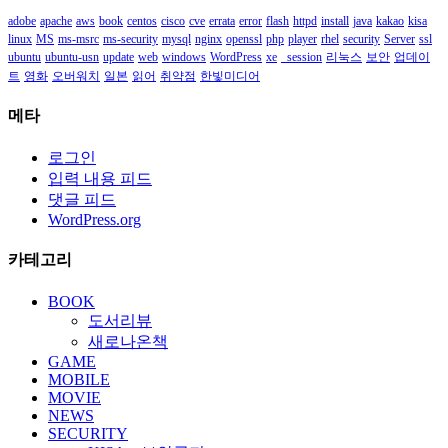
adobe
apache
aws
book
centos
cisco
cve
errata
error
flash
httpd
install
java
kakao
kisa
linux
MS
ms-msrc
ms-security
mysql
nginx
openssl
php
player
rhel
security
Server
ssl
ubuntu
ubuntu-usn
update
web
windows
WordPress
xe
_session
리눅스
보안
업데이
트
영화
오버워치
일본
읽어
취약점
한빛미디어
메타
로그인
입력 내용 피드
댓글 피드
WordPress.org
카테고리
BOOK
도서리뷰
새로나온책
GAME
MOBILE
MOVIE
NEWS
SECURITY