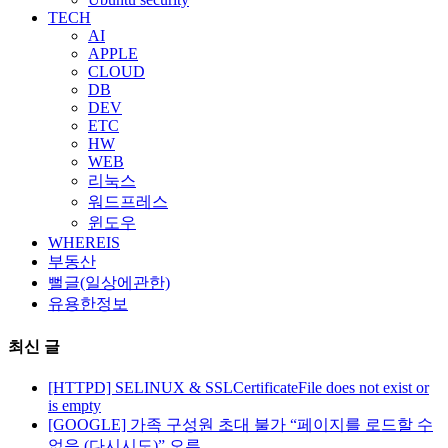
TECH
AI
APPLE
CLOUD
DB
DEV
ETC
HW
WEB
리눅스
워드프레스
윈도우
WHEREIS
부동산
뻘글(일상에관한)
유용한정보
최신 글
[HTTPD] SELINUX & SSLCertificateFile does not exist or
is empty
[GOOGLE] 가족 구성원 초대 불가 “페이지를 로드할 수
없음 (다시시도)” 오류