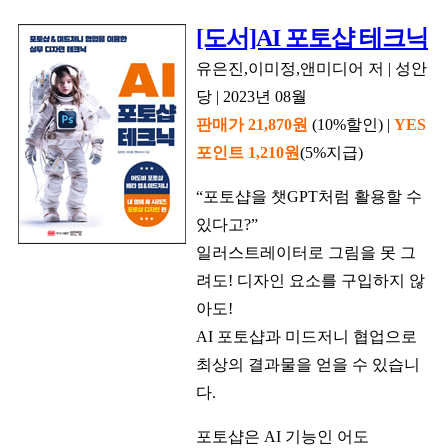
[도서]AI 포토샵 테크닉
유은진,이미정,앤미디어 저 | 성안
당 | 2023년 08월
판매가 21,870원
(10%할인) |
YES
포인트 1,210원
(5%지급)
“포토샵을 챗GPT처럼 활용할 수
있다고?”
일러스트레이터로 그림을 못 그
려도! 디자인 요소를 구입하지 않
아도!
AI 포토샵과 미드저니 협업으로
최상의 결과물을 얻을 수 있습니
다.
포토샵은 AI 기능인 어도