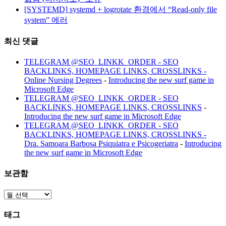
[SYSTEMD] systemd + logrotate 환경에서 “Read-only file
system” 에러
최신 댓글
TELEGRAM @SEO_LINKK_ORDER - SEO
BACKLINKS, HOMEPAGE LINKS, CROSSLINKS -
Online Nursing Degrees
-
Introducing the new surf game in
Microsoft Edge
TELEGRAM @SEO_LINKK_ORDER - SEO
BACKLINKS, HOMEPAGE LINKS, CROSSLINKS
-
Introducing the new surf game in Microsoft Edge
TELEGRAM @SEO_LINKK_ORDER - SEO
BACKLINKS, HOMEPAGE LINKS, CROSSLINKS -
Dra. Samoara Barbosa Psiquiatra e Psicogeriatra
-
Introducing
the new surf game in Microsoft Edge
보관함
보
관
태그
함