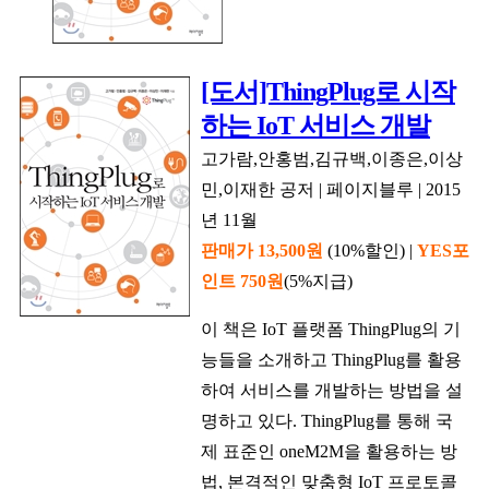
[도서]ThingPlug로 시작
하는 IoT 서비스 개발
고가람,안홍범,김규백,이종은,이상
민,이재한 공저 | 페이지블루 | 2015
년 11월
판매가 13,500원
(10%할인) |
YES포
인트 750원
(5%지급)
이 책은 IoT 플랫폼 ThingPlug의 기
능들을 소개하고 ThingPlug를 활용
하여 서비스를 개발하는 방법을 설
명하고 있다. ThingPlug를 통해 국
제 표준인 oneM2M을 활용하는 방
법, 본격적인 맞춤형 IoT 프로토콜