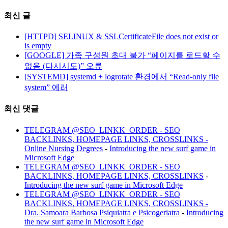
최신 글
[HTTPD] SELINUX & SSLCertificateFile does not exist or
is empty
[GOOGLE] 가족 구성원 초대 불가 “페이지를 로드할 수
없음 (다시시도)” 오류
[SYSTEMD] systemd + logrotate 환경에서 “Read-only file
system” 에러
최신 댓글
TELEGRAM @SEO_LINKK_ORDER - SEO
BACKLINKS, HOMEPAGE LINKS, CROSSLINKS -
Online Nursing Degrees
-
Introducing the new surf game in
Microsoft Edge
TELEGRAM @SEO_LINKK_ORDER - SEO
BACKLINKS, HOMEPAGE LINKS, CROSSLINKS
-
Introducing the new surf game in Microsoft Edge
TELEGRAM @SEO_LINKK_ORDER - SEO
BACKLINKS, HOMEPAGE LINKS, CROSSLINKS -
Dra. Samoara Barbosa Psiquiatra e Psicogeriatra
-
Introducing
the new surf game in Microsoft Edge