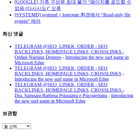
[GOOGLE] 가족 구성원 초대 불가 “페이지를 로드할 수
없음 (다시시도)” 오류
[SYSTEMD] systemd + logrotate 환경에서 “Read-only file
system” 에러
최신 댓글
TELEGRAM @SEO_LINKK_ORDER - SEO
BACKLINKS, HOMEPAGE LINKS, CROSSLINKS -
Online Nursing Degrees
-
Introducing the new surf game in
Microsoft Edge
TELEGRAM @SEO_LINKK_ORDER - SEO
BACKLINKS, HOMEPAGE LINKS, CROSSLINKS
-
Introducing the new surf game in Microsoft Edge
TELEGRAM @SEO_LINKK_ORDER - SEO
BACKLINKS, HOMEPAGE LINKS, CROSSLINKS -
Dra. Samoara Barbosa Psiquiatra e Psicogeriatra
-
Introducing
the new surf game in Microsoft Edge
보관함
보
관