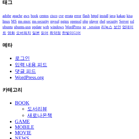
태그
함
adobe
apache
aws
book
centos
cisco
cve
errata
error
flash
httpd
install
java
kakao
kisa
linux
MS
ms-msrc
ms-security
mysql
nginx
openssl
php
player
rhel
security
Server
ssl
ubuntu
ubuntu-usn
update
web
windows
WordPress
xe
_session
리눅스
보안
업데이
트
영화
오버워치
일본
읽어
취약점
한빛미디어
메타
로그인
입력 내용 피드
댓글 피드
WordPress.org
카테고리
BOOK
도서리뷰
새로나온책
GAME
MOBILE
MOVIE
NEWS