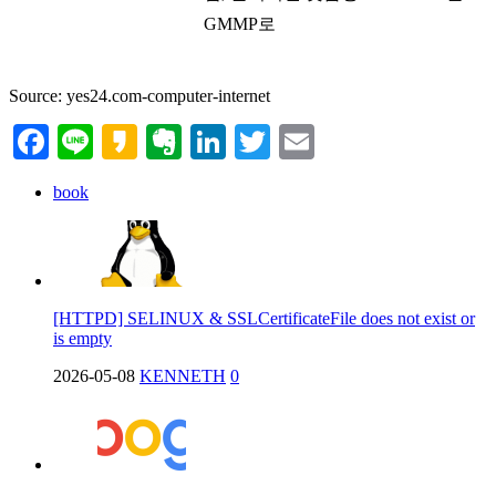
GMMP로
Source: yes24.com-computer-internet
Facebook
Line
Kakao
Evernote
LinkedIn
Twitter
Email
book
[HTTPD] SELINUX & SSLCertificateFile does not exist or
is empty
2026-05-08
KENNETH
0