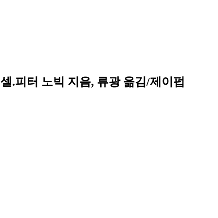
셀.피터 노빅 지음, 류광 옮김/제이펍