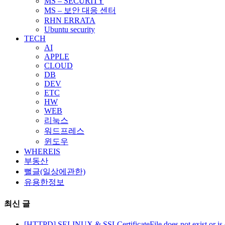
MS – SECURITY
MS – 보안 대응 센터
RHN ERRATA
Ubuntu security
TECH
AI
APPLE
CLOUD
DB
DEV
ETC
HW
WEB
리눅스
워드프레스
윈도우
WHEREIS
부동산
뻘글(일상에관한)
유용한정보
최신 글
[HTTPD] SELINUX & SSLCertificateFile does not exist or is