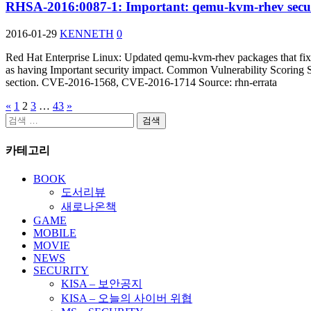
RHSA-2016:0087-1: Important: qemu-kvm-rhev secur
2016-01-29
KENNETH
0
Red Hat Enterprise Linux: Updated qemu-kvm-rhev packages that fix t
as having Important security impact. Common Vulnerability Scoring Sy
section. CVE-2016-1568, CVE-2016-1714 Source: rhn-errata
«
1
2
3
…
43
»
글
검
페
색:
카테고리
이
지
BOOK
도서리뷰
매
새로나온책
김
GAME
MOBILE
MOVIE
NEWS
SECURITY
KISA – 보안공지
KISA – 오늘의 사이버 위협