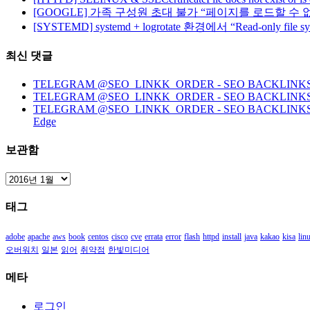
[GOOGLE] 가족 구성원 초대 불가 “페이지를 로드할 수 
[SYSTEMD] systemd + logrotate 환경에서 “Read-only file 
최신 댓글
TELEGRAM @SEO_LINKK_ORDER - SEO BACKLINKS, HO
TELEGRAM @SEO_LINKK_ORDER - SEO BACKLINKS
TELEGRAM @SEO_LINKK_ORDER - SEO BACKLINKS, HOMEP
Edge
보관함
보
관
태그
함
adobe
apache
aws
book
centos
cisco
cve
errata
error
flash
httpd
install
java
kakao
kisa
lin
오버워치
일본
읽어
취약점
한빛미디어
메타
로그인