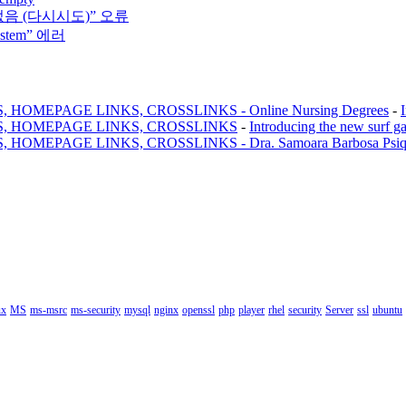
없음 (다시시도)” 오류
system” 에러
MEPAGE LINKS, CROSSLINKS - Online Nursing Degrees
-
, HOMEPAGE LINKS, CROSSLINKS
-
Introducing the new surf g
AGE LINKS, CROSSLINKS - Dra. Samoara Barbosa Psiquiatr
ux
MS
ms-msrc
ms-security
mysql
nginx
openssl
php
player
rhel
security
Server
ssl
ubuntu