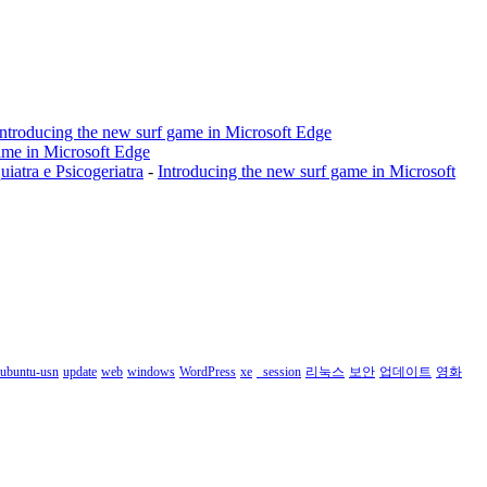
Introducing the new surf game in Microsoft Edge
ame in Microsoft Edge
a e Psicogeriatra
-
Introducing the new surf game in Microsoft
ubuntu-usn
update
web
windows
WordPress
xe
_session
리눅스
보안
업데이트
영화