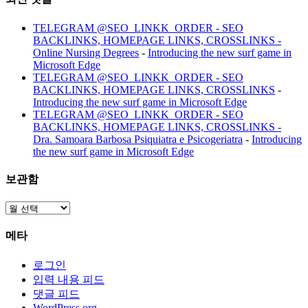
TELEGRAM @SEO_LINKK_ORDER - SEO
BACKLINKS, HOMEPAGE LINKS, CROSSLINKS -
Online Nursing Degrees
-
Introducing the new surf game in
Microsoft Edge
TELEGRAM @SEO_LINKK_ORDER - SEO
BACKLINKS, HOMEPAGE LINKS, CROSSLINKS
-
Introducing the new surf game in Microsoft Edge
TELEGRAM @SEO_LINKK_ORDER - SEO
BACKLINKS, HOMEPAGE LINKS, CROSSLINKS -
Dra. Samoara Barbosa Psiquiatra e Psicogeriatra
-
Introducing
the new surf game in Microsoft Edge
보관함
보
관
메타
함
로그인
입력 내용 피드
댓글 피드
WordPress.org