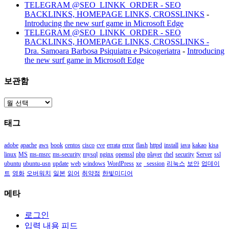
TELEGRAM @SEO_LINKK_ORDER - SEO
BACKLINKS, HOMEPAGE LINKS, CROSSLINKS
-
Introducing the new surf game in Microsoft Edge
TELEGRAM @SEO_LINKK_ORDER - SEO
BACKLINKS, HOMEPAGE LINKS, CROSSLINKS -
Dra. Samoara Barbosa Psiquiatra e Psicogeriatra
-
Introducing
the new surf game in Microsoft Edge
보관함
보
관
태그
함
adobe
apache
aws
book
centos
cisco
cve
errata
error
flash
httpd
install
java
kakao
kisa
linux
MS
ms-msrc
ms-security
mysql
nginx
openssl
php
player
rhel
security
Server
ssl
ubuntu
ubuntu-usn
update
web
windows
WordPress
xe
_session
리눅스
보안
업데이
트
영화
오버워치
일본
읽어
취약점
한빛미디어
메타
로그인
입력 내용 피드