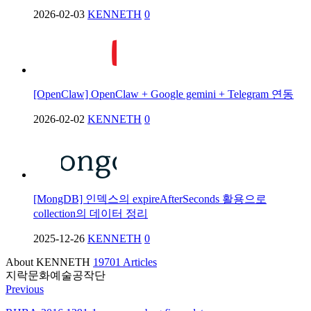
2026-02-03
KENNETH
0
[OpenClaw] OpenClaw + Google gemini + Telegram 연동
2026-02-02
KENNETH
0
[MongDB] 인덱스의 expireAfterSeconds 활용으로
collection의 데이터 정리
2025-12-26
KENNETH
0
About KENNETH
19701 Articles
지락문화예술공작단
Previous