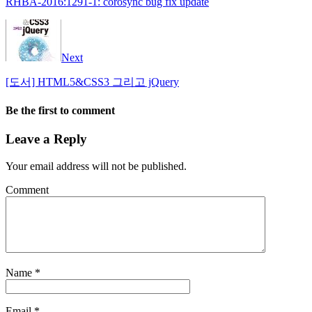
RHBA-2016:1291-1: corosync bug fix update
Next
[도서] HTML5&CSS3 그리고 jQuery
Be the first to comment
Leave a Reply
Your email address will not be published.
Comment
Name
*
Email
*