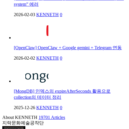
system” 에러
2026-02-03
KENNETH
0
[OpenClaw] OpenClaw + Google gemini + Telegram 연동
2026-02-02
KENNETH
0
[MongDB] 인덱스의 expireAfterSeconds 활용으로
collection의 데이터 정리
2025-12-26
KENNETH
0
About KENNETH
19701 Articles
지락문화예술공작단