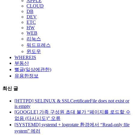
APPLE
CLOUD
DB
DEV
ETC
HW
WEB
리눅스
워드프레스
윈도우
WHEREIS
부동산
뻘글(일상에관한)
유용한정보
최신 글
[HTTPD] SELINUX & SSLCertificateFile does not exist or
is empty
[GOOGLE] 가족 구성원 초대 불가 “페이지를 로드할 수
없음 (다시시도)” 오류
[SYSTEMD] systemd + logrotate 환경에서 “Read-only file
system” 에러