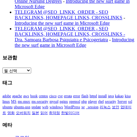
Online Nursing Degrees
-
Introducing the new surf game in
Microsoft Edge
TELEGRAM @SEO_LINKK_ORDER - SEO
BACKLINKS, HOMEPAGE LINKS, CROSSLINKS
-
Introducing the new surf game in Microsoft Edge
TELEGRAM @SEO_LINKK_ORDER - SEO
BACKLINKS, HOMEPAGE LINKS, CROSSLINKS -
Dra. Samoara Barbosa Psiquiatra e Psicogeriatra
-
Introducing
the new surf game in Microsoft Edge
보관함
보
관
태그
함
adobe
apache
aws
book
centos
cisco
cve
errata
error
flash
httpd
install
java
kakao
kisa
linux
MS
ms-msrc
ms-security
mysql
nginx
openssl
php
player
rhel
security
Server
ssl
ubuntu
ubuntu-usn
update
web
windows
WordPress
xe
_session
리눅스
보안
업데이
트
영화
오버워치
일본
읽어
취약점
한빛미디어
메타