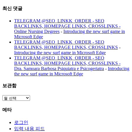
최신 댓글
TELEGRAM @SEO_LINKK_ORDER - SEO
BACKLINKS, HOMEPAGE LINKS, CROSSLINKS -
Online Nursing Degrees
-
Introducing the new surf game in
Microsoft Edge
TELEGRAM @SEO_LINKK_ORDER - SEO
BACKLINKS, HOMEPAGE LINKS, CROSSLINKS
-
Introducing the new surf game in Microsoft Edge
TELEGRAM @SEO_LINKK_ORDER - SEO
BACKLINKS, HOMEPAGE LINKS, CROSSLINKS -
Dra. Samoara Barbosa Psiquiatra e Psicogeriatra
-
Introducing
the new surf game in Microsoft Edge
보관함
보
관
메타
함
로그인
입력 내용 피드