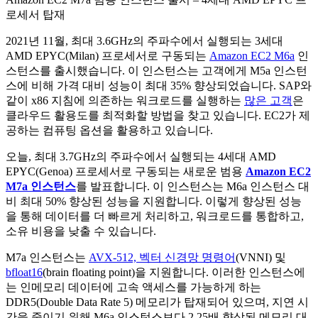
로세서 탑재
2021년 11월, 최대 3.6GHz의 주파수에서 실행되는 3세대
AMD EPYC(Milan) 프로세서로 구동되는
Amazon EC2 M6a
인
스턴스를 출시했습니다. 이 인스턴스는 고객에게 M5a 인스턴
스에 비해 가격 대비 성능이 최대 35% 향상되었습니다. SAP와
같이 x86 지침에 의존하는 워크로드를 실행하는
많은 고객
은
클라우드 활용도를 최적화할 방법을 찾고 있습니다. EC2가 제
공하는 컴퓨팅 옵션을 활용하고 있습니다.
오늘, 최대 3.7GHz의 주파수에서 실행되는 4세대 AMD
EPYC(Genoa) 프로세서로 구동되는 새로운 범용
Amazon EC2
M7a 인스턴스
를 발표합니다. 이 인스턴스는 M6a 인스턴스 대
비 최대 50% 향상된 성능을 지원합니다. 이렇게 향상된 성능
을 통해 데이터를 더 빠르게 처리하고, 워크로드를 통합하고,
소유 비용을 낮출 수 있습니다.
M7a 인스턴스는
AVX-512, 벡터 신경망 명령어
(VNNI) 및
bfloat16
(brain floating point)을 지원합니다. 이러한 인스턴스에
는 인메모리 데이터에 고속 액세스를 가능하게 하는
DDR5(Double Data Rate 5) 메모리가 탑재되어 있으며, 지연 시
간을 줄이기 위해 M6a 인스턴스보다 2.25배 향상된 메모리 대