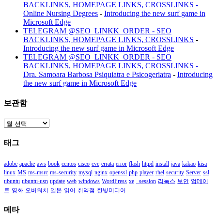
BACKLINKS, HOMEPAGE LINKS, CROSSLINKS -
Online Nursing Degrees
-
Introducing the new surf game in
Microsoft Edge
TELEGRAM @SEO_LINKK_ORDER - SEO
BACKLINKS, HOMEPAGE LINKS, CROSSLINKS
-
Introducing the new surf game in Microsoft Edge
TELEGRAM @SEO_LINKK_ORDER - SEO
BACKLINKS, HOMEPAGE LINKS, CROSSLINKS -
Dra. Samoara Barbosa Psiquiatra e Psicogeriatra
-
Introducing
the new surf game in Microsoft Edge
보관함
보
관
태그
함
adobe
apache
aws
book
centos
cisco
cve
errata
error
flash
httpd
install
java
kakao
kisa
linux
MS
ms-msrc
ms-security
mysql
nginx
openssl
php
player
rhel
security
Server
ssl
ubuntu
ubuntu-usn
update
web
windows
WordPress
xe
_session
리눅스
보안
업데이
트
영화
오버워치
일본
읽어
취약점
한빛미디어
메타