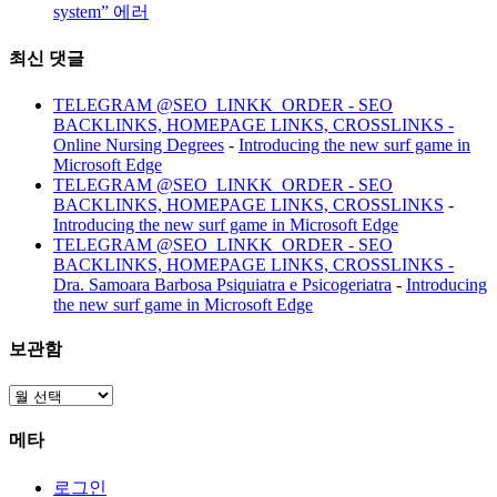
system” 에러
최신 댓글
TELEGRAM @SEO_LINKK_ORDER - SEO
BACKLINKS, HOMEPAGE LINKS, CROSSLINKS -
Online Nursing Degrees
-
Introducing the new surf game in
Microsoft Edge
TELEGRAM @SEO_LINKK_ORDER - SEO
BACKLINKS, HOMEPAGE LINKS, CROSSLINKS
-
Introducing the new surf game in Microsoft Edge
TELEGRAM @SEO_LINKK_ORDER - SEO
BACKLINKS, HOMEPAGE LINKS, CROSSLINKS -
Dra. Samoara Barbosa Psiquiatra e Psicogeriatra
-
Introducing
the new surf game in Microsoft Edge
보관함
보
관
메타
함
로그인