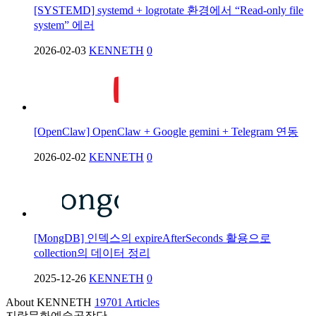
[SYSTEMD] systemd + logrotate 환경에서 “Read-only file
system” 에러
2026-02-03
KENNETH
0
[OpenClaw] OpenClaw + Google gemini + Telegram 연동
2026-02-02
KENNETH
0
[MongDB] 인덱스의 expireAfterSeconds 활용으로
collection의 데이터 정리
2025-12-26
KENNETH
0
About KENNETH
19701 Articles
지락문화예술공작단