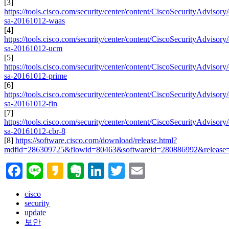
[3]
https://tools.cisco.com/security/center/content/CiscoSecurityAdvisory/
sa-20161012-waas
[4]
https://tools.cisco.com/security/center/content/CiscoSecurityAdvisory/
sa-20161012-ucm
[5]
https://tools.cisco.com/security/center/content/CiscoSecurityAdvisory/
sa-20161012-prime
[6]
https://tools.cisco.com/security/center/content/CiscoSecurityAdvisory/
sa-20161012-fin
[7]
https://tools.cisco.com/security/center/content/CiscoSecurityAdvisory/
sa-20161012-cbr-8
[8]
https://software.cisco.com/download/release.html?
mdfid=286309725&flowid=80463&softwareid=280886992&release=2
Facebook
Line
Kakao
Evernote
LinkedIn
Twitter
Email
cisco
security
update
보안