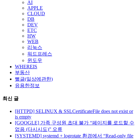
AI
APPLE
CLOUD
DB
DEV
ETC
HW
WEB
리눅스
워드프레스
윈도우
WHEREIS
부동산
뻘글(일상에관한)
유용한정보
최신 글
[HTTPD] SELINUX & SSLCertificateFile does not exist or
is empty
[GOOGLE] 가족 구성원 초대 불가 “페이지를 로드할 수
없음 (다시시도)” 오류
[SYSTEMD] systemd + logrotate 환경에서 “Read-only file