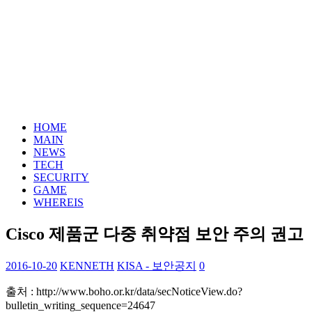
HOME
MAIN
NEWS
TECH
SECURITY
GAME
WHEREIS
Cisco 제품군 다중 취약점 보안 주의 권고
2016-10-20
KENNETH
KISA - 보안공지
0
출처 : http://www.boho.or.kr/data/secNoticeView.do?
bulletin_writing_sequence=24647