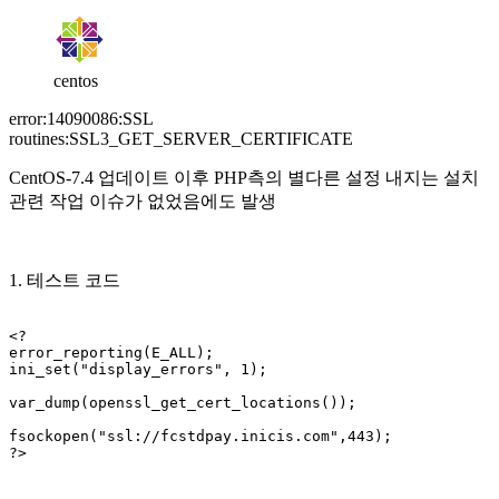
centos
error:14090086:SSL
routines:SSL3_GET_SERVER_CERTIFICATE
CentOS-7.4 업데이트 이후 PHP측의 별다른 설정 내지는 설치
관련 작업 이슈가 없었음에도 발생
1. 테스트 코드
<?

error_reporting(E_ALL);

ini_set("display_errors", 1);

var_dump(openssl_get_cert_locations());

fsockopen("ssl://fcstdpay.inicis.com",443);

?>
