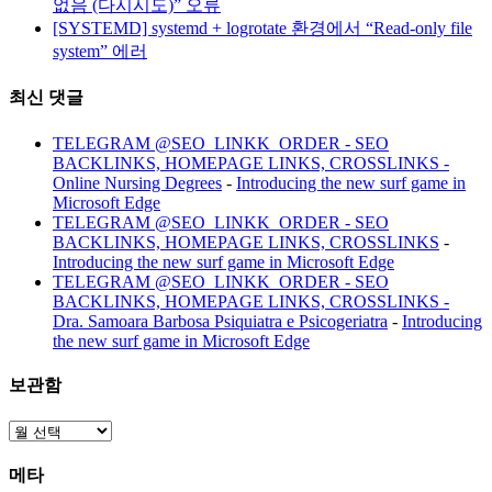
없음 (다시시도)” 오류
[SYSTEMD] systemd + logrotate 환경에서 “Read-only file
system” 에러
최신 댓글
TELEGRAM @SEO_LINKK_ORDER - SEO
BACKLINKS, HOMEPAGE LINKS, CROSSLINKS -
Online Nursing Degrees
-
Introducing the new surf game in
Microsoft Edge
TELEGRAM @SEO_LINKK_ORDER - SEO
BACKLINKS, HOMEPAGE LINKS, CROSSLINKS
-
Introducing the new surf game in Microsoft Edge
TELEGRAM @SEO_LINKK_ORDER - SEO
BACKLINKS, HOMEPAGE LINKS, CROSSLINKS -
Dra. Samoara Barbosa Psiquiatra e Psicogeriatra
-
Introducing
the new surf game in Microsoft Edge
보관함
보
관
메타
함