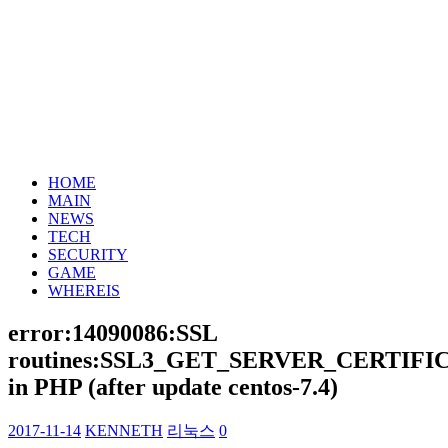
HOME
MAIN
NEWS
TECH
SECURITY
GAME
WHEREIS
error:14090086:SSL
routines:SSL3_GET_SERVER_CERTIFI
in PHP (after update centos-7.4)
2017-11-14
KENNETH
리눅스
0