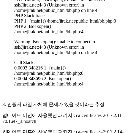
ssl://jirak.net:443 (Unknown error) in
/home/jirak.net/public_html/bb.php on line 4
PHP Stack trace:
PHP 1. {main}() /home/jirak.net/public_html/bb.php:0
PHP 2. fsockopen()
/home/jirak.net/public_html/bb.php:4
Warning: fsockopen(): unable to connect to
ssl://jirak.net:443 (Unknown error) in
/home/jirak.net/public_html/bb.php on line 4
Call Stack:
0.0003 348216 1. {main}()
/home/jirak.net/public_html/bb.php:0
0.0004 348696 2. fsockopen()
/home/jirak.net/public_html/bb.php:4
3. 인증서 파일 자체에 문제가 있을 것이라는 추정
업데이트 이전에 사용했던 패키지 : ca-certificates-2017.2.11-
70.1.el7_3.noarch
업데이트 이후에 사용했던 패키지 : ca-certificates-2017.2.14-