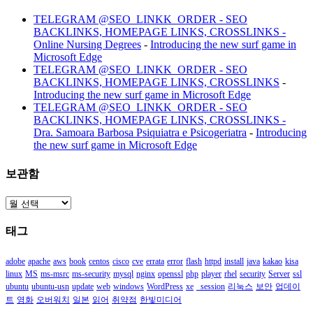
TELEGRAM @SEO_LINKK_ORDER - SEO
BACKLINKS, HOMEPAGE LINKS, CROSSLINKS -
Online Nursing Degrees
-
Introducing the new surf game in
Microsoft Edge
TELEGRAM @SEO_LINKK_ORDER - SEO
BACKLINKS, HOMEPAGE LINKS, CROSSLINKS
-
Introducing the new surf game in Microsoft Edge
TELEGRAM @SEO_LINKK_ORDER - SEO
BACKLINKS, HOMEPAGE LINKS, CROSSLINKS -
Dra. Samoara Barbosa Psiquiatra e Psicogeriatra
-
Introducing
the new surf game in Microsoft Edge
보관함
보
관
태그
함
adobe
apache
aws
book
centos
cisco
cve
errata
error
flash
httpd
install
java
kakao
kisa
linux
MS
ms-msrc
ms-security
mysql
nginx
openssl
php
player
rhel
security
Server
ssl
ubuntu
ubuntu-usn
update
web
windows
WordPress
xe
_session
리눅스
보안
업데이
트
영화
오버워치
일본
읽어
취약점
한빛미디어