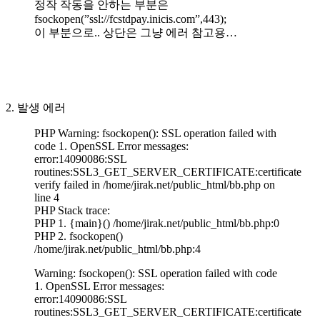
정작 작동을 안하는 부분은
fsockopen(”ssl://fcstdpay.inicis.com”,443);
이 부분으로.. 상단은 그냥 에러 참고용…
2. 발생 에러
PHP Warning: fsockopen(): SSL operation failed with
code 1. OpenSSL Error messages:
error:14090086:SSL
routines:SSL3_GET_SERVER_CERTIFICATE:certificate
verify failed in /home/jirak.net/public_html/bb.php on
line 4
PHP Stack trace:
PHP 1. {main}() /home/jirak.net/public_html/bb.php:0
PHP 2. fsockopen()
/home/jirak.net/public_html/bb.php:4
Warning: fsockopen(): SSL operation failed with code
1. OpenSSL Error messages:
error:14090086:SSL
routines:SSL3_GET_SERVER_CERTIFICATE:certificate