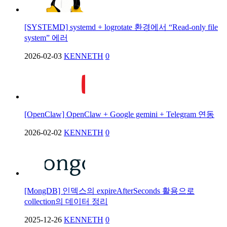
[SYSTEMD] systemd + logrotate 환경에서 “Read-only file
system” 에러
2026-02-03
KENNETH
0
[OpenClaw] OpenClaw + Google gemini + Telegram 연동
2026-02-02
KENNETH
0
[MongDB] 인덱스의 expireAfterSeconds 활용으로
collection의 데이터 정리
2025-12-26
KENNETH
0