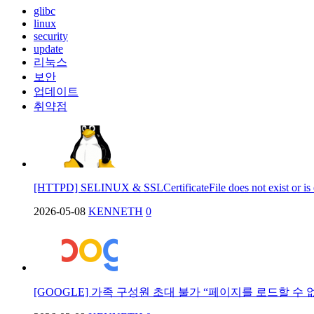
glibc
linux
security
update
리눅스
보안
업데이트
취약점
[HTTPD] SELINUX & SSLCertificateFile does not exist or is
2026-05-08
KENNETH
0
[GOOGLE] 가족 구성원 초대 불가 “페이지를 로드할 수 