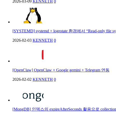
2026-03-09
KENNETH
0
[SYSTEMD] systemd + logrotate 환경에서 “Read-only file 
2026-02-03
KENNETH
0
[OpenClaw] OpenClaw + Google gemini + Telegram 연동
2026-02-02
KENNETH
0
[MongDB] 인덱스의 expireAfterSeconds 활용으로 collec