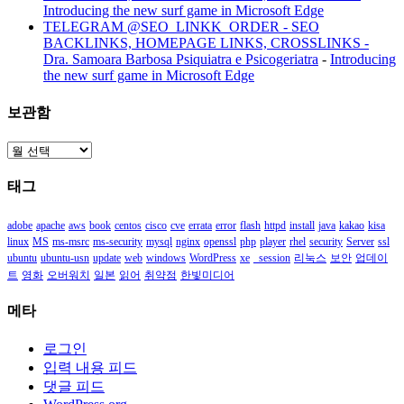
Introducing the new surf game in Microsoft Edge
TELEGRAM @SEO_LINKK_ORDER - SEO
BACKLINKS, HOMEPAGE LINKS, CROSSLINKS -
Dra. Samoara Barbosa Psiquiatra e Psicogeriatra
-
Introducing
the new surf game in Microsoft Edge
보관함
보
관
태그
함
adobe
apache
aws
book
centos
cisco
cve
errata
error
flash
httpd
install
java
kakao
kisa
linux
MS
ms-msrc
ms-security
mysql
nginx
openssl
php
player
rhel
security
Server
ssl
ubuntu
ubuntu-usn
update
web
windows
WordPress
xe
_session
리눅스
보안
업데이
트
영화
오버워치
일본
읽어
취약점
한빛미디어
메타
로그인
입력 내용 피드
댓글 피드