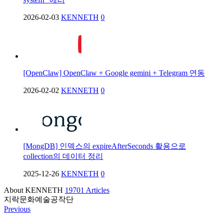
2026-02-03
KENNETH
0
[OpenClaw] OpenClaw + Google gemini + Telegram 연동
2026-02-02
KENNETH
0
[MongDB] 인덱스의 expireAfterSeconds 활용으로
collection의 데이터 정리
2025-12-26
KENNETH
0
About KENNETH
19701 Articles
지락문화예술공작단
Previous