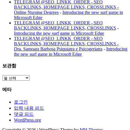
TELEGRAM @SEO_LINKK_ORDER - SEO
BACKLINKS, HOMEPAGE LINKS, CROSSLINKS -
Online Nursing Degrees
-
Introducing the new surf game in
Microsoft Edge
TELEGRAM @SEO_LINKK_ORDER - SEO
BACKLINKS, HOMEPAGE LINKS, CROSSLINKS
-
Introducing the new surf game in Microsoft Edge
TELEGRAM @SEO_LINKK_ORDER - SEO
BACKLINKS, HOMEPAGE LINKS, CROSSLINKS -
Dra. Samoara Barbosa Psiquiatra e Psicogeriatra
-
Introducing
the new surf game in Microsoft Edge
보관함
보
관
메타
함
로그인
입력 내용 피드
댓글 피드
WordPress.org
Copyright © 2026 | WordPress Theme by
MH Themes