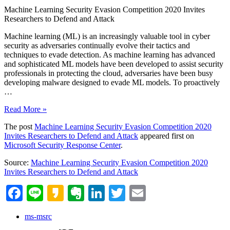
Machine Learning Security Evasion Competition 2020 Invites
Researchers to Defend and Attack
Machine learning (ML) is an increasingly valuable tool in cyber
security as adversaries continually evolve their tactics and
techniques to evade detection. As machine learning has advanced
and sophisticated ML models have been developed to assist security
professionals in protecting the cloud, adversaries have been busy
developing malware designed to evade ML models. To proactively
…
Machine
Read More »
Learning
The post
Machine Learning Security Evasion Competition 2020
Security
Invites Researchers to Defend and Attack
appeared first on
Evasion
Microsoft Security Response Center
.
Competition
2020
Source:
Machine Learning Security Evasion Competition 2020
Invites
Invites Researchers to Defend and Attack
Researchers
to
Facebook
Line
Kakao
Evernote
LinkedIn
Twitter
Email
Defend
and
Attack
ms-msrc