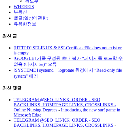
윈도우
WHEREIS
부동산
뻘글(일상에관한)
유용한정보
최신 글
[HTTPD] SELINUX & SSLCertificateFile does not exist or
is empty
[GOOGLE] 가족 구성원 초대 불가 “페이지를 로드할 수
없음 (다시시도)” 오류
[SYSTEMD] systemd + logrotate 환경에서 “Read-only file
system” 에러
최신 댓글
TELEGRAM @SEO_LINKK_ORDER - SEO
BACKLINKS, HOMEPAGE LINKS, CROSSLINKS -
Online Nursing Degrees
-
Introducing the new surf game in
Microsoft Edge
TELEGRAM @SEO_LINKK_ORDER - SEO
BACKLINKS, HOMEPAGE LINKS, CROSSLINKS
-