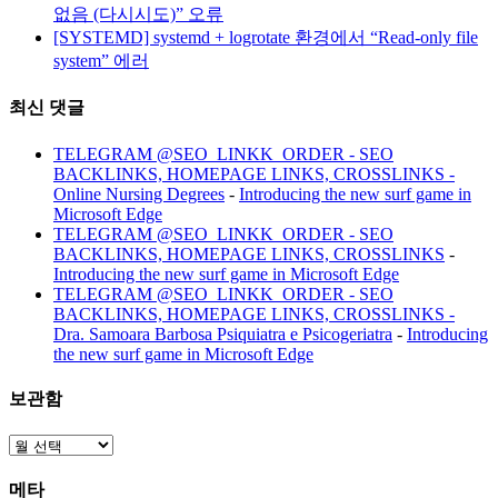
없음 (다시시도)” 오류
[SYSTEMD] systemd + logrotate 환경에서 “Read-only file
system” 에러
최신 댓글
TELEGRAM @SEO_LINKK_ORDER - SEO
BACKLINKS, HOMEPAGE LINKS, CROSSLINKS -
Online Nursing Degrees
-
Introducing the new surf game in
Microsoft Edge
TELEGRAM @SEO_LINKK_ORDER - SEO
BACKLINKS, HOMEPAGE LINKS, CROSSLINKS
-
Introducing the new surf game in Microsoft Edge
TELEGRAM @SEO_LINKK_ORDER - SEO
BACKLINKS, HOMEPAGE LINKS, CROSSLINKS -
Dra. Samoara Barbosa Psiquiatra e Psicogeriatra
-
Introducing
the new surf game in Microsoft Edge
보관함
보
관
메타
함