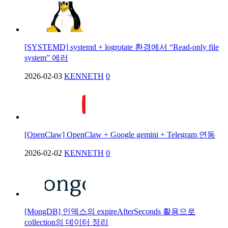
[SYSTEMD] systemd + logrotate 환경에서 “Read-only file
system” 에러
2026-02-03
KENNETH
0
[OpenClaw] OpenClaw + Google gemini + Telegram 연동
2026-02-02
KENNETH
0
[MongDB] 인덱스의 expireAfterSeconds 활용으로
collection의 데이터 정리