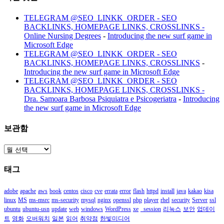
TELEGRAM @SEO_LINKK_ORDER - SEO
BACKLINKS, HOMEPAGE LINKS, CROSSLINKS -
Online Nursing Degrees
-
Introducing the new surf game in
Microsoft Edge
TELEGRAM @SEO_LINKK_ORDER - SEO
BACKLINKS, HOMEPAGE LINKS, CROSSLINKS
-
Introducing the new surf game in Microsoft Edge
TELEGRAM @SEO_LINKK_ORDER - SEO
BACKLINKS, HOMEPAGE LINKS, CROSSLINKS -
Dra. Samoara Barbosa Psiquiatra e Psicogeriatra
-
Introducing
the new surf game in Microsoft Edge
보관함
보
관
태그
함
adobe
apache
aws
book
centos
cisco
cve
errata
error
flash
httpd
install
java
kakao
kisa
linux
MS
ms-msrc
ms-security
mysql
nginx
openssl
php
player
rhel
security
Server
ssl
ubuntu
ubuntu-usn
update
web
windows
WordPress
xe
_session
리눅스
보안
업데이
트
영화
오버워치
일본
읽어
취약점
한빛미디어