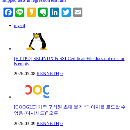
skipped tests in regression test runs
Facebook
Line
Kakao
Evernote
LinkedIn
Twitter
Email
mysql
[HTTPD] SELINUX & SSLCertificateFile does not exist or
is empty
2026-05-08
KENNETH
0
[GOOGLE] 가족 구성원 초대 불가 “페이지를 로드할 수
없음 (다시시도)” 오류
2026-03-09
KENNETH
0