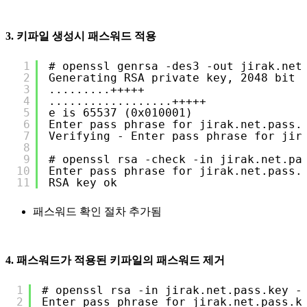
3. 키파일 생성시 패스워드 적용
1
# openssl genrsa -des3 -out jirak.net
2
Generating RSA private key, 2048 bit 
3
.........+++++
4
..................+++++
5
e is 65537 (0x010001)
6
Enter pass phrase for jirak.net.pass.
7
Verifying - Enter pass phrase for jir
8
9
# openssl rsa -check -in jirak.net.pa
10
Enter pass phrase for jirak.net.pass.
11
RSA key ok
패스워드 확인 절차 추가됨
4. 패스워드가 적용된 키파일의 패스워드 제거
1
# openssl rsa -in jirak.net.pass.key -
2
Enter pass phrase for jirak.net.pass.k