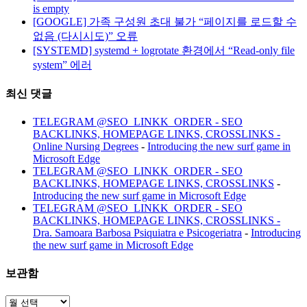
is empty
[GOOGLE] 가족 구성원 초대 불가 “페이지를 로드할 수
없음 (다시시도)” 오류
[SYSTEMD] systemd + logrotate 환경에서 “Read-only file
system” 에러
최신 댓글
TELEGRAM @SEO_LINKK_ORDER - SEO
BACKLINKS, HOMEPAGE LINKS, CROSSLINKS -
Online Nursing Degrees
-
Introducing the new surf game in
Microsoft Edge
TELEGRAM @SEO_LINKK_ORDER - SEO
BACKLINKS, HOMEPAGE LINKS, CROSSLINKS
-
Introducing the new surf game in Microsoft Edge
TELEGRAM @SEO_LINKK_ORDER - SEO
BACKLINKS, HOMEPAGE LINKS, CROSSLINKS -
Dra. Samoara Barbosa Psiquiatra e Psicogeriatra
-
Introducing
the new surf game in Microsoft Edge
보관함
보