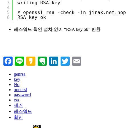
3
writing RSA key
4
5
# openssl rsa -check -in jirak.net.nop
6
RSA key ok
패스워드 확인 절차 없이 “RSA key ok” 반환
Facebook
Line
Kakao
Evernote
LinkedIn
Twitter
Email
genrsa
key
No
openssl
password
rsa
제거
패스워드
확인