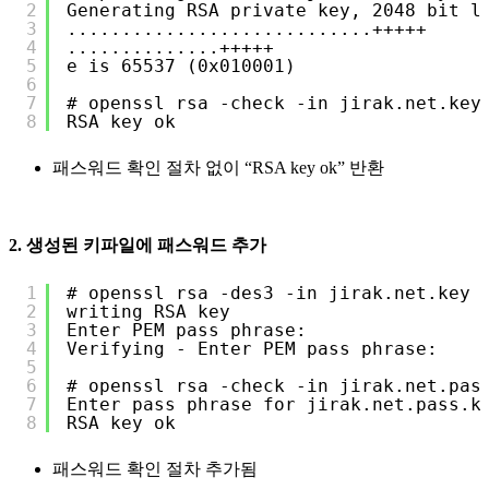
2
Generating RSA private key, 2048 bit l
3
............................+++++
4
..............+++++
5
e is 65537 (0x010001)
6
7
# openssl rsa -check -in jirak.net.key
8
RSA key ok
패스워드 확인 절차 없이 “RSA key ok” 반환
2. 생성된 키파일에 패스워드 추가
1
# openssl rsa -des3 -in jirak.net.key 
2
writing RSA key
3
Enter PEM pass phrase:
4
Verifying - Enter PEM pass phrase:
5
6
# openssl rsa -check -in jirak.net.pas
7
Enter pass phrase for jirak.net.pass.k
8
RSA key ok
패스워드 확인 절차 추가됨