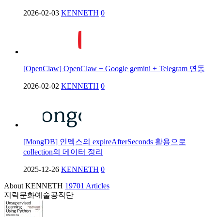
2026-02-03
KENNETH
0
[OpenClaw] OpenClaw + Google gemini + Telegram 연동
2026-02-02
KENNETH
0
[MongDB] 인덱스의 expireAfterSeconds 활용으로
collection의 데이터 정리
2025-12-26
KENNETH
0
About KENNETH
19701 Articles
지락문화예술공작단