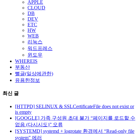
APPLE
CLOUD
DB
DEV
ETC
HW
WEB
리눅스
워드프레스
윈도우
WHEREIS
부동산
뻘글(일상에관한)
유용한정보
최신 글
[HTTPD] SELINUX & SSLCertificateFile does not exist or
is empty
[GOOGLE] 가족 구성원 초대 불가 “페이지를 로드할 수
없음 (다시시도)” 오류
[SYSTEMD] systemd + logrotate 환경에서 “Read-only file
system” 에러