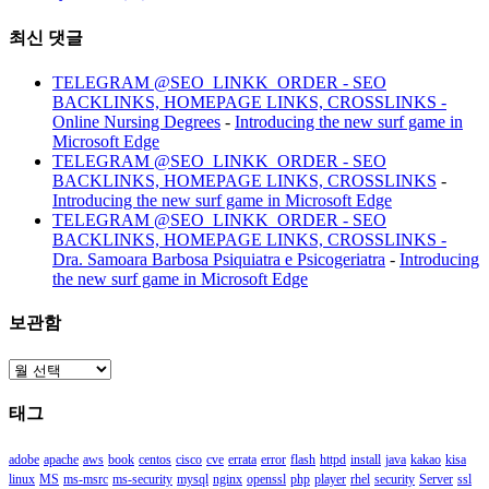
최신 댓글
TELEGRAM @SEO_LINKK_ORDER - SEO
BACKLINKS, HOMEPAGE LINKS, CROSSLINKS -
Online Nursing Degrees
-
Introducing the new surf game in
Microsoft Edge
TELEGRAM @SEO_LINKK_ORDER - SEO
BACKLINKS, HOMEPAGE LINKS, CROSSLINKS
-
Introducing the new surf game in Microsoft Edge
TELEGRAM @SEO_LINKK_ORDER - SEO
BACKLINKS, HOMEPAGE LINKS, CROSSLINKS -
Dra. Samoara Barbosa Psiquiatra e Psicogeriatra
-
Introducing
the new surf game in Microsoft Edge
보관함
보
관
태그
함
adobe
apache
aws
book
centos
cisco
cve
errata
error
flash
httpd
install
java
kakao
kisa
linux
MS
ms-msrc
ms-security
mysql
nginx
openssl
php
player
rhel
security
Server
ssl