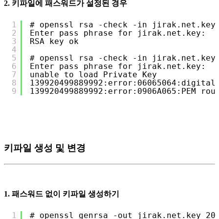
2. 키파일에 패스워드가 설정된 경우
1
# openssl rsa -check -in jirak.net.key
2
Enter pass phrase for jirak.net.key:
3
RSA key ok
4
5
# openssl rsa -check -in jirak.net.key
6
Enter pass phrase for jirak.net.key:
7
unable to load Private Key
8
139920499889992:error:06065064:digital
9
139920499889992:error:0906A065:PEM rou
키파일 생성 및 변경
1. 패스워드 없이 키파일 생성하기
1
# openssl genrsa -out jirak.net.key 20