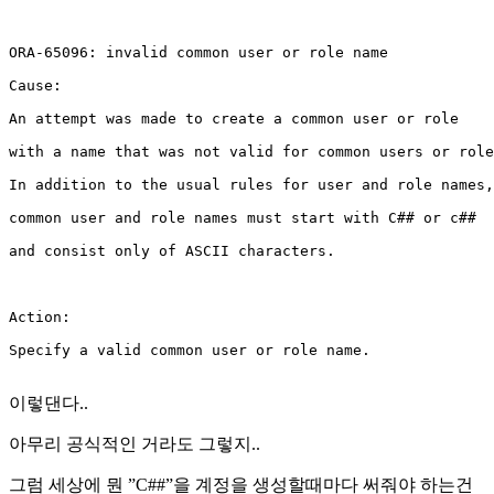
ORA-65096: invalid common user or role name

Cause:

An attempt was made to create a common user or role

with a name that was not valid for common users or role
In addition to the usual rules for user and role names,

common user and role names must start with C## or c##

and consist only of ASCII characters.

Action:

Specify a valid common user or role name.

이렇댄다..
아무리 공식적인 거라도 그렇지..
그럼 세상에 뭔 ”C##”을 계정을 생성할때마다 써줘야 하는건