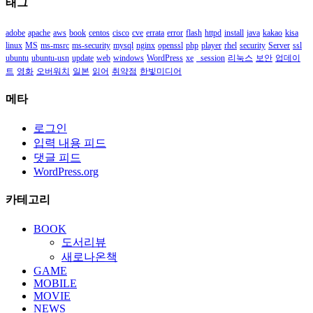
태그
함
adobe
apache
aws
book
centos
cisco
cve
errata
error
flash
httpd
install
java
kakao
kisa
linux
MS
ms-msrc
ms-security
mysql
nginx
openssl
php
player
rhel
security
Server
ssl
ubuntu
ubuntu-usn
update
web
windows
WordPress
xe
_session
리눅스
보안
업데이
트
영화
오버워치
일본
읽어
취약점
한빛미디어
메타
로그인
입력 내용 피드
댓글 피드
WordPress.org
카테고리
BOOK
도서리뷰
새로나온책
GAME
MOBILE
MOVIE
NEWS