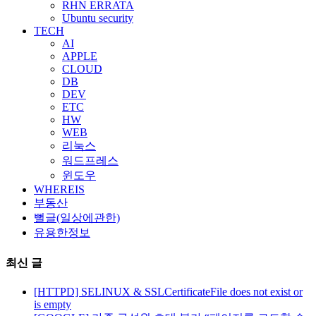
RHN ERRATA
Ubuntu security
TECH
AI
APPLE
CLOUD
DB
DEV
ETC
HW
WEB
리눅스
워드프레스
윈도우
WHEREIS
부동산
뻘글(일상에관한)
유용한정보
최신 글
[HTTPD] SELINUX & SSLCertificateFile does not exist or
is empty