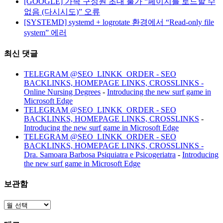
[GOOGLE] 가족 구성원 초대 불가 “페이지를 로드할 수
없음 (다시시도)” 오류
[SYSTEMD] systemd + logrotate 환경에서 “Read-only file
system” 에러
최신 댓글
TELEGRAM @SEO_LINKK_ORDER - SEO
BACKLINKS, HOMEPAGE LINKS, CROSSLINKS -
Online Nursing Degrees
-
Introducing the new surf game in
Microsoft Edge
TELEGRAM @SEO_LINKK_ORDER - SEO
BACKLINKS, HOMEPAGE LINKS, CROSSLINKS
-
Introducing the new surf game in Microsoft Edge
TELEGRAM @SEO_LINKK_ORDER - SEO
BACKLINKS, HOMEPAGE LINKS, CROSSLINKS -
Dra. Samoara Barbosa Psiquiatra e Psicogeriatra
-
Introducing
the new surf game in Microsoft Edge
보관함
보
관