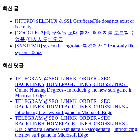
최신 글
[HTTPD] SELINUX & SSLCertificateFile does not exist or
is empty
[GOOGLE] 가족 구성원 초대 불가 “페이지를 로드할 수
없음 (다시시도)” 오류
[SYSTEMD] systemd + logrotate 환경에서 “Read-only file
system” 에러
최신 댓글
TELEGRAM @SEO_LINKK_ORDER - SEO
BACKLINKS, HOMEPAGE LINKS, CROSSLINKS -
Online Nursing Degrees
-
Introducing the new surf game in
Microsoft Edge
TELEGRAM @SEO_LINKK_ORDER - SEO
BACKLINKS, HOMEPAGE LINKS, CROSSLINKS
-
Introducing the new surf game in Microsoft Edge
TELEGRAM @SEO_LINKK_ORDER - SEO
BACKLINKS, HOMEPAGE LINKS, CROSSLINKS -
Dra. Samoara Barbosa Psiquiatra e Psicogeriatra
-
Introducing
the new surf game in Microsoft Edge