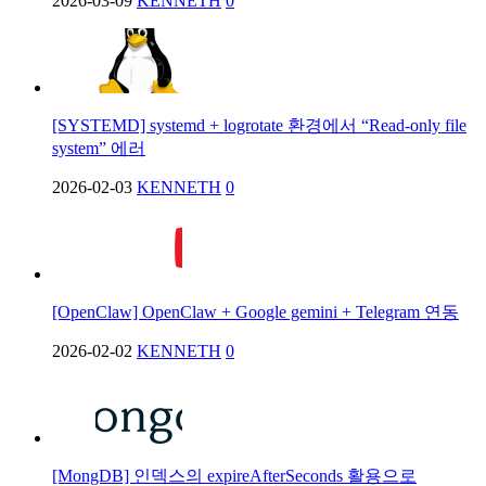
2026-03-09
KENNETH
0
[SYSTEMD] systemd + logrotate 환경에서 “Read-only file
system” 에러
2026-02-03
KENNETH
0
[OpenClaw] OpenClaw + Google gemini + Telegram 연동
2026-02-02
KENNETH
0
[MongDB] 인덱스의 expireAfterSeconds 활용으로