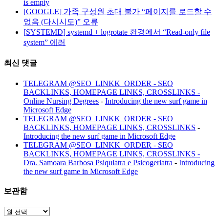
is empty
[GOOGLE] 가족 구성원 초대 불가 “페이지를 로드할 수
없음 (다시시도)” 오류
[SYSTEMD] systemd + logrotate 환경에서 “Read-only file
system” 에러
최신 댓글
TELEGRAM @SEO_LINKK_ORDER - SEO
BACKLINKS, HOMEPAGE LINKS, CROSSLINKS -
Online Nursing Degrees
-
Introducing the new surf game in
Microsoft Edge
TELEGRAM @SEO_LINKK_ORDER - SEO
BACKLINKS, HOMEPAGE LINKS, CROSSLINKS
-
Introducing the new surf game in Microsoft Edge
TELEGRAM @SEO_LINKK_ORDER - SEO
BACKLINKS, HOMEPAGE LINKS, CROSSLINKS -
Dra. Samoara Barbosa Psiquiatra e Psicogeriatra
-
Introducing
the new surf game in Microsoft Edge
보관함
보