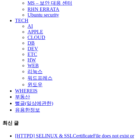
MS – 보안 대응 센터
RHN ERRATA
Ubuntu security
TECH
AI
APPLE
CLOUD
DB
DEV
ETC
HW
WEB
리눅스
워드프레스
윈도우
WHEREIS
부동산
뻘글(일상에관한)
유용한정보
최신 글
[HTTPD] SELINUX & SSLCertificateFile does not exist or