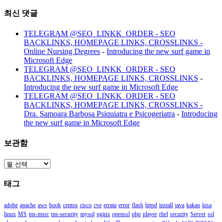
최신 댓글
TELEGRAM @SEO_LINKK_ORDER - SEO
BACKLINKS, HOMEPAGE LINKS, CROSSLINKS -
Online Nursing Degrees
-
Introducing the new surf game in
Microsoft Edge
TELEGRAM @SEO_LINKK_ORDER - SEO
BACKLINKS, HOMEPAGE LINKS, CROSSLINKS
-
Introducing the new surf game in Microsoft Edge
TELEGRAM @SEO_LINKK_ORDER - SEO
BACKLINKS, HOMEPAGE LINKS, CROSSLINKS -
Dra. Samoara Barbosa Psiquiatra e Psicogeriatra
-
Introducing
the new surf game in Microsoft Edge
보관함
보
관
태그
함
adobe
apache
aws
book
centos
cisco
cve
errata
error
flash
httpd
install
java
kakao
kisa
linux
MS
ms-msrc
ms-security
mysql
nginx
openssl
php
player
rhel
security
Server
ssl