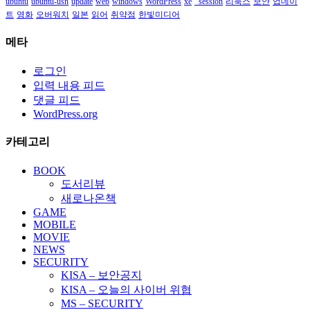
ubuntu
ubuntu-usn
update
web
windows
WordPress
xe
_session
리눅스
보안
업데이
트
영화
오버워치
일본
읽어
취약점
한빛미디어
메타
로그인
입력 내용 피드
댓글 피드
WordPress.org
카테고리
BOOK
도서리뷰
새로나온책
GAME
MOBILE
MOVIE
NEWS
SECURITY
KISA – 보안공지
KISA – 오늘의 사이버 위협
MS – SECURITY