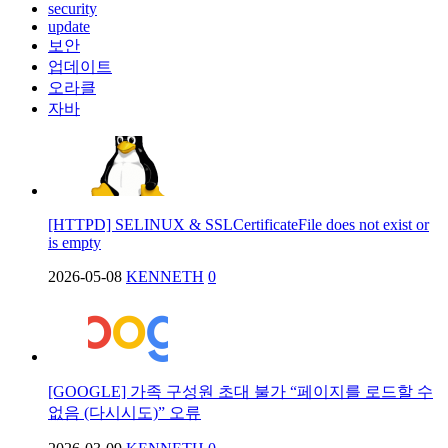
security
update
보안
업데이트
오라클
자바
[HTTPD] SELINUX & SSLCertificateFile does not exist or
is empty
2026-05-08
KENNETH
0
[GOOGLE] 가족 구성원 초대 불가 “페이지를 로드할 수
없음 (다시시도)” 오류