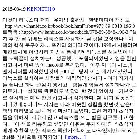
2015-08-19
KENNETH
0
이것이 리눅스다 저자 : 우재남 출판사 : 한빛미디어 책정보
: http://www.hanbit.co.kr/book/look.html?isbn=978-89-6848-196-3
트랙백 : http://www.hanbit.co.kr/trackback/978-89-6848-196-3 ”설
치 후 한 달 뒤에도 리눅스를 사용하게 될 것을 보장한다.” 이
책의 핵심 문구이자… 출간의 의미일 것이다. 1998년 사용하던
매킨토시에 어렵사리 지인을 통해 PPC리눅스를 선물받아 나
름 노력끝에 설치하는데 성공했다. 포함되어있던 게임을 한번
하고나서 미련 없이 macos로 복귀했다. 이후 지금의 시스템
엔지니어를 시작했던것이 2001년.. 당시 이런 얘기가 있었다.
리눅스를 설치하는 사람들의 대략적인 순서가 – 여기 저기서
들 좋다고 하니 관심이 생기고 – 힘들게 힘들게 설치하다가 그
만두거나 – 설치를 완료해도 별달리 할 것이 없어서 – 기본으
로 설치되는 마작 한번 하고나서 삭제한다. 헐, 내가 잘못된게
아니었네;;; 아마도 저자는 나와 비슷한 경험을 했던것 같은데
책의 머리말을 보니 더욱 확신이 들었다. 그런 저자가 초심자
들을 위해서 지우지 않고 리눅스를 쓰는 법을 강구했다고 한
다. ”이 책을 리뷰하고 싶었던 이유는 두가지다!!” * 초심자
에게 추천할 만한 리눅스 책인가? 책에도 나와있지만 centos 는
rhel을 기반으로 제작되었다.
[ more… ]