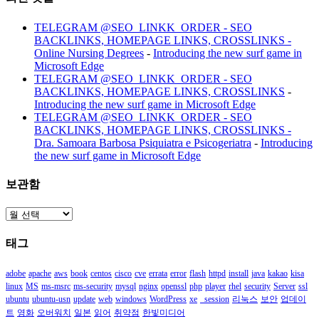
TELEGRAM @SEO_LINKK_ORDER - SEO
BACKLINKS, HOMEPAGE LINKS, CROSSLINKS -
Online Nursing Degrees
-
Introducing the new surf game in
Microsoft Edge
TELEGRAM @SEO_LINKK_ORDER - SEO
BACKLINKS, HOMEPAGE LINKS, CROSSLINKS
-
Introducing the new surf game in Microsoft Edge
TELEGRAM @SEO_LINKK_ORDER - SEO
BACKLINKS, HOMEPAGE LINKS, CROSSLINKS -
Dra. Samoara Barbosa Psiquiatra e Psicogeriatra
-
Introducing
the new surf game in Microsoft Edge
보관함
보
관
태그
함
adobe
apache
aws
book
centos
cisco
cve
errata
error
flash
httpd
install
java
kakao
kisa
linux
MS
ms-msrc
ms-security
mysql
nginx
openssl
php
player
rhel
security
Server
ssl
ubuntu
ubuntu-usn
update
web
windows
WordPress
xe
_session
리눅스
보안
업데이
트
영화
오버워치
일본
읽어
취약점
한빛미디어