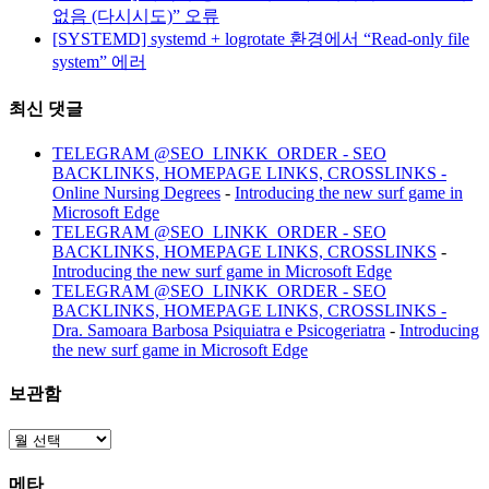
없음 (다시시도)” 오류
[SYSTEMD] systemd + logrotate 환경에서 “Read-only file
system” 에러
최신 댓글
TELEGRAM @SEO_LINKK_ORDER - SEO
BACKLINKS, HOMEPAGE LINKS, CROSSLINKS -
Online Nursing Degrees
-
Introducing the new surf game in
Microsoft Edge
TELEGRAM @SEO_LINKK_ORDER - SEO
BACKLINKS, HOMEPAGE LINKS, CROSSLINKS
-
Introducing the new surf game in Microsoft Edge
TELEGRAM @SEO_LINKK_ORDER - SEO
BACKLINKS, HOMEPAGE LINKS, CROSSLINKS -
Dra. Samoara Barbosa Psiquiatra e Psicogeriatra
-
Introducing
the new surf game in Microsoft Edge
보관함
보
관
메타
함