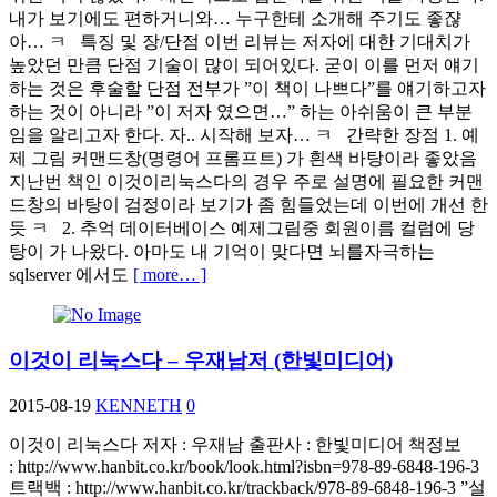
내가 보기에도 편하거니와… 누구한테 소개해 주기도 좋쟎
아… ㅋ 특징 및 장/단점 이번 리뷰는 저자에 대한 기대치가
높았던 만큼 단점 기술이 많이 되어있다. 굳이 이를 먼저 얘기
하는 것은 후술할 단점 전부가 ”이 책이 나쁘다”를 얘기하고자
하는 것이 아니라 ”이 저자 였으면…” 하는 아쉬움이 큰 부분
임을 알리고자 한다. 자.. 시작해 보자… ㅋ 간략한 장점 1. 예
제 그림 커맨드창(명령어 프롬프트) 가 흰색 바탕이라 좋았음
지난번 책인 이것이리눅스다의 경우 주로 설명에 필요한 커맨
드창의 바탕이 검정이라 보기가 좀 힘들었는데 이번에 개선 한
듯 ㅋ 2. 추억 데이터베이스 예제그림중 회원이름 컬럼에 당
탕이 가 나왔다. 아마도 내 기억이 맞다면 뇌를자극하는
sqlserver 에서도
[ more… ]
이것이 리눅스다 – 우재남저 (한빛미디어)
2015-08-19
KENNETH
0
이것이 리눅스다 저자 : 우재남 출판사 : 한빛미디어 책정보
: http://www.hanbit.co.kr/book/look.html?isbn=978-89-6848-196-3
트랙백 : http://www.hanbit.co.kr/trackback/978-89-6848-196-3 ”설