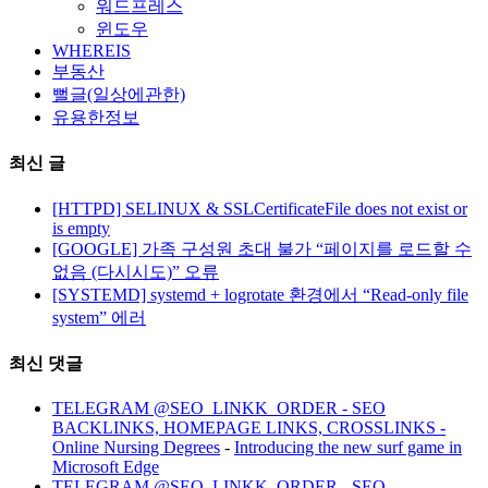
워드프레스
윈도우
WHEREIS
부동산
뻘글(일상에관한)
유용한정보
최신 글
[HTTPD] SELINUX & SSLCertificateFile does not exist or
is empty
[GOOGLE] 가족 구성원 초대 불가 “페이지를 로드할 수
없음 (다시시도)” 오류
[SYSTEMD] systemd + logrotate 환경에서 “Read-only file
system” 에러
최신 댓글
TELEGRAM @SEO_LINKK_ORDER - SEO
BACKLINKS, HOMEPAGE LINKS, CROSSLINKS -
Online Nursing Degrees
-
Introducing the new surf game in
Microsoft Edge
TELEGRAM @SEO_LINKK_ORDER - SEO