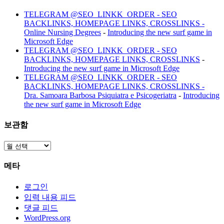
TELEGRAM @SEO_LINKK_ORDER - SEO
BACKLINKS, HOMEPAGE LINKS, CROSSLINKS -
Online Nursing Degrees
-
Introducing the new surf game in
Microsoft Edge
TELEGRAM @SEO_LINKK_ORDER - SEO
BACKLINKS, HOMEPAGE LINKS, CROSSLINKS
-
Introducing the new surf game in Microsoft Edge
TELEGRAM @SEO_LINKK_ORDER - SEO
BACKLINKS, HOMEPAGE LINKS, CROSSLINKS -
Dra. Samoara Barbosa Psiquiatra e Psicogeriatra
-
Introducing
the new surf game in Microsoft Edge
보관함
보
관
메타
함
로그인
입력 내용 피드
댓글 피드
WordPress.org