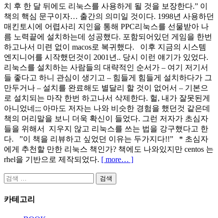
치 후 한 달 뒤에도 리눅스를 사용하게 될 것을 보장한다.” 이
책의 핵심 문구이자… 출간의 의미일 것이다. 1998년 사용하던
매킨토시에 어렵사리 지인을 통해 PPC리눅스를 선물받아 나
름 노력끝에 설치하는데 성공했다. 포함되어있던 게임을 한번
하고나서 미련 없이 macos로 복귀했다. 이후 지금의 시스템
엔지니어를 시작했던것이 2001년.. 당시 이런 얘기가 있었다.
리눅스를 설치하는 사람들의 대략적인 순서가 – 여기 저기서
들 좋다고 하니 관심이 생기고 – 힘들게 힘들게 설치하다가 그
만두거나 – 설치를 완료해도 별달리 할 것이 없어서 – 기본으
로 설치되는 마작 한번 하고나서 삭제한다. 헐, 내가 잘못된게
아니었네;;; 아마도 저자는 나와 비슷한 경험을 했던것 같은데
책의 머리말을 보니 더욱 확신이 들었다. 그런 저자가 초심자
들을 위해서 지우지 않고 리눅스를 쓰는 법을 강구했다고 한
다. ”이 책을 리뷰하고 싶었던 이유는 두가지다!!” * 초심자
에게 추천할 만한 리눅스 책인가? 책에도 나와있지만 centos 는
rhel을 기반으로 제작되었다.
[ more… ]
검
색:
카테고리