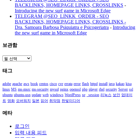
BACKLINKS, HOMEPAGE LINKS, CROSSLINKS
-
Introducing the new surf game in Microsoft Edge
TELEGRAM @SEO_LINKK_ORDER - SEO
BACKLINKS, HOMEPAGE LINKS, CROSSLINKS -
Dra. Samoara Barbosa Psiquiatra e Psicogeriatra
-
Introducing
the new surf game in Microsoft Edge
보관함
보
관
태그
함
adobe
apache
aws
book
centos
cisco
cve
errata
error
flash
httpd
install
java
kakao
kisa
linux
MS
ms-msrc
ms-security
mysql
nginx
openssl
php
player
rhel
security
Server
ssl
ubuntu
ubuntu-usn
update
web
windows
WordPress
xe
_session
리눅스
보안
업데이
트
영화
오버워치
일본
읽어
취약점
한빛미디어
메타
로그인
입력 내용 피드