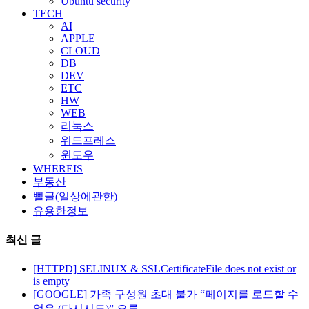
Ubuntu security
TECH
AI
APPLE
CLOUD
DB
DEV
ETC
HW
WEB
리눅스
워드프레스
윈도우
WHEREIS
부동산
뻘글(일상에관한)
유용한정보
최신 글
[HTTPD] SELINUX & SSLCertificateFile does not exist or
is empty
[GOOGLE] 가족 구성원 초대 불가 “페이지를 로드할 수
없음 (다시시도)” 오류