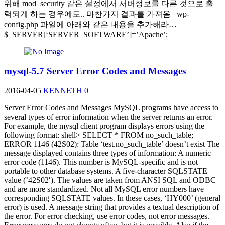
위해 mod_security 같은 설정에서 서버정보를 다른 것으로 출
력되게 하는 경우에도.. 마찬가지 결과를 가져옴 wp-
config.php 파일에 아래와 같은 내용을 추가해라…
$_SERVER[‘SERVER_SOFTWARE’]=’Apache’;
mysql-5.7 Server Error Codes and Messages
2016-04-05
KENNETH
0
Server Error Codes and Messages MySQL programs have access to
several types of error information when the server returns an error.
For example, the mysql client program displays errors using the
following format: shell> SELECT * FROM no_such_table;
ERROR 1146 (42S02): Table ‘test.no_such_table’ doesn’t exist The
message displayed contains three types of information: A numeric
error code (1146). This number is MySQL-specific and is not
portable to other database systems. A five-character SQLSTATE
value (’42S02′). The values are taken from ANSI SQL and ODBC
and are more standardized. Not all MySQL error numbers have
corresponding SQLSTATE values. In these cases, ‘HY000’ (general
error) is used. A message string that provides a textual description of
the error. For error checking, use error codes, not error messages.