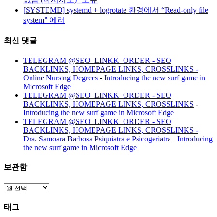
[SYSTEMD] systemd + logrotate 환경에서 “Read-only file
system” 에러
최신 댓글
TELEGRAM @SEO_LINKK_ORDER - SEO
BACKLINKS, HOMEPAGE LINKS, CROSSLINKS -
Online Nursing Degrees
-
Introducing the new surf game in
Microsoft Edge
TELEGRAM @SEO_LINKK_ORDER - SEO
BACKLINKS, HOMEPAGE LINKS, CROSSLINKS
-
Introducing the new surf game in Microsoft Edge
TELEGRAM @SEO_LINKK_ORDER - SEO
BACKLINKS, HOMEPAGE LINKS, CROSSLINKS -
Dra. Samoara Barbosa Psiquiatra e Psicogeriatra
-
Introducing
the new surf game in Microsoft Edge
보관함
보
관
태그
함