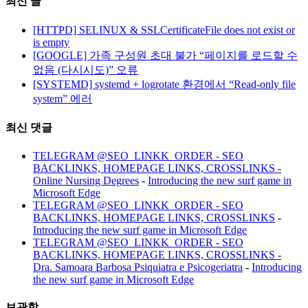
최신 글
[HTTPD] SELINUX & SSLCertificateFile does not exist or
is empty
[GOOGLE] 가족 구성원 초대 불가 “페이지를 로드할 수
없음 (다시시도)” 오류
[SYSTEMD] systemd + logrotate 환경에서 “Read-only file
system” 에러
최신 댓글
TELEGRAM @SEO_LINKK_ORDER - SEO
BACKLINKS, HOMEPAGE LINKS, CROSSLINKS -
Online Nursing Degrees
-
Introducing the new surf game in
Microsoft Edge
TELEGRAM @SEO_LINKK_ORDER - SEO
BACKLINKS, HOMEPAGE LINKS, CROSSLINKS
-
Introducing the new surf game in Microsoft Edge
TELEGRAM @SEO_LINKK_ORDER - SEO
BACKLINKS, HOMEPAGE LINKS, CROSSLINKS -
Dra. Samoara Barbosa Psiquiatra e Psicogeriatra
-
Introducing
the new surf game in Microsoft Edge
보관함