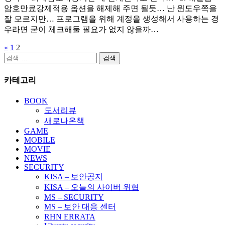
암호만료강제적용 옵션을 해제해 주면 될듯… 난 윈도우쪽을
잘 모르지만… 프로그램을 위해 계정을 생성해서 사용하는 경
우라면 굳이 체크해둘 필요가 없지 않을까…
«
1
2
글
검
페
색:
카테고리
이
지
BOOK
도서리뷰
매
새로나온책
김
GAME
MOBILE
MOVIE
NEWS
SECURITY
KISA – 보안공지
KISA – 오늘의 사이버 위협
MS – SECURITY
MS – 보안 대응 센터
RHN ERRATA