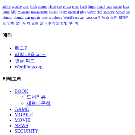
adobe
apache
aws
book
centos
cisco
cve
errata
error
flash
httpd
install
java
kakao
kisa
linux
MS
ms-msrc
ms-security
mysql
nginx
openssl
php
player
rhel
security
Server
ssl
ubuntu
ubuntu-usn
update
web
windows
WordPress
xe
_session
리눅스
보안
업데이
트
영화
오버워치
일본
읽어
취약점
한빛미디어
메타
로그인
입력 내용 피드
댓글 피드
WordPress.org
카테고리
BOOK
도서리뷰
새로나온책
GAME
MOBILE
MOVIE
NEWS
SECURITY