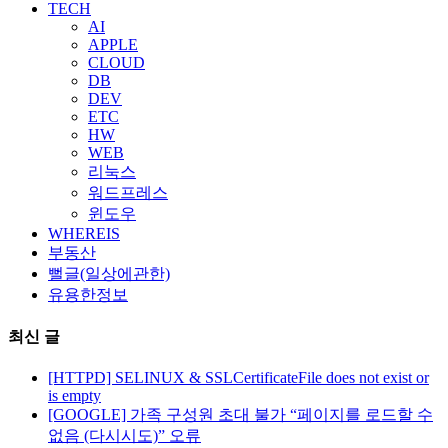
TECH
AI
APPLE
CLOUD
DB
DEV
ETC
HW
WEB
리눅스
워드프레스
윈도우
WHEREIS
부동산
뻘글(일상에관한)
유용한정보
최신 글
[HTTPD] SELINUX & SSLCertificateFile does not exist or
is empty
[GOOGLE] 가족 구성원 초대 불가 “페이지를 로드할 수
없음 (다시시도)” 오류