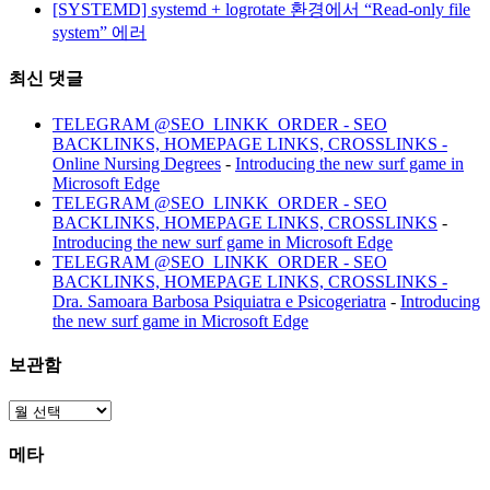
[SYSTEMD] systemd + logrotate 환경에서 “Read-only file
system” 에러
최신 댓글
TELEGRAM @SEO_LINKK_ORDER - SEO
BACKLINKS, HOMEPAGE LINKS, CROSSLINKS -
Online Nursing Degrees
-
Introducing the new surf game in
Microsoft Edge
TELEGRAM @SEO_LINKK_ORDER - SEO
BACKLINKS, HOMEPAGE LINKS, CROSSLINKS
-
Introducing the new surf game in Microsoft Edge
TELEGRAM @SEO_LINKK_ORDER - SEO
BACKLINKS, HOMEPAGE LINKS, CROSSLINKS -
Dra. Samoara Barbosa Psiquiatra e Psicogeriatra
-
Introducing
the new surf game in Microsoft Edge
보관함
보
관
메타
함