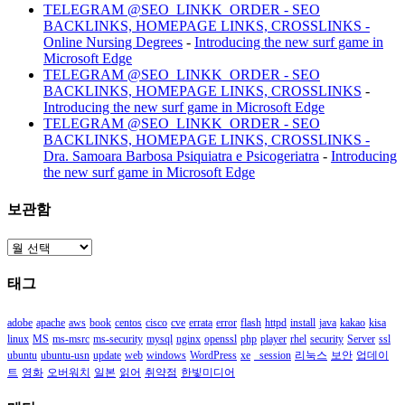
TELEGRAM @SEO_LINKK_ORDER - SEO
BACKLINKS, HOMEPAGE LINKS, CROSSLINKS -
Online Nursing Degrees
-
Introducing the new surf game in
Microsoft Edge
TELEGRAM @SEO_LINKK_ORDER - SEO
BACKLINKS, HOMEPAGE LINKS, CROSSLINKS
-
Introducing the new surf game in Microsoft Edge
TELEGRAM @SEO_LINKK_ORDER - SEO
BACKLINKS, HOMEPAGE LINKS, CROSSLINKS -
Dra. Samoara Barbosa Psiquiatra e Psicogeriatra
-
Introducing
the new surf game in Microsoft Edge
보관함
보
관
태그
함
adobe
apache
aws
book
centos
cisco
cve
errata
error
flash
httpd
install
java
kakao
kisa
linux
MS
ms-msrc
ms-security
mysql
nginx
openssl
php
player
rhel
security
Server
ssl
ubuntu
ubuntu-usn
update
web
windows
WordPress
xe
_session
리눅스
보안
업데이
트
영화
오버워치
일본
읽어
취약점
한빛미디어