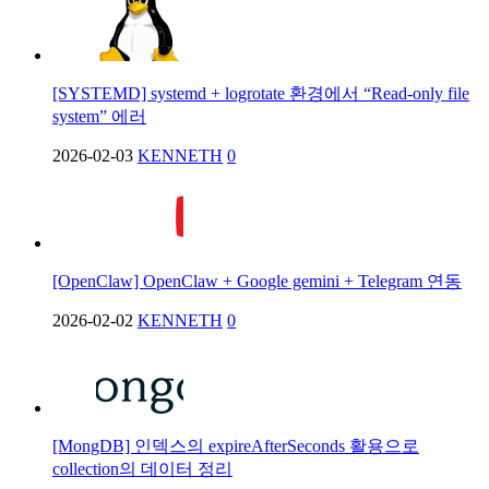
[SYSTEMD] systemd + logrotate 환경에서 “Read-only file
system” 에러
2026-02-03
KENNETH
0
[OpenClaw] OpenClaw + Google gemini + Telegram 연동
2026-02-02
KENNETH
0
[MongDB] 인덱스의 expireAfterSeconds 활용으로
collection의 데이터 정리