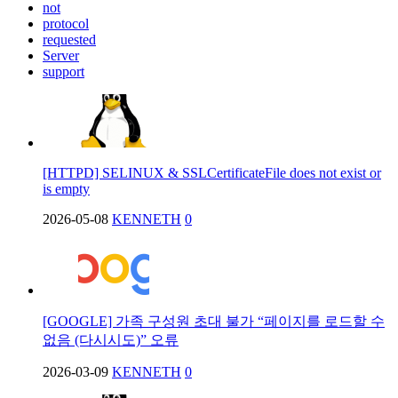
not
protocol
requested
Server
support
[HTTPD] SELINUX & SSLCertificateFile does not exist or
is empty
2026-05-08
KENNETH
0
[GOOGLE] 가족 구성원 초대 불가 “페이지를 로드할 수
없음 (다시시도)” 오류
2026-03-09
KENNETH
0