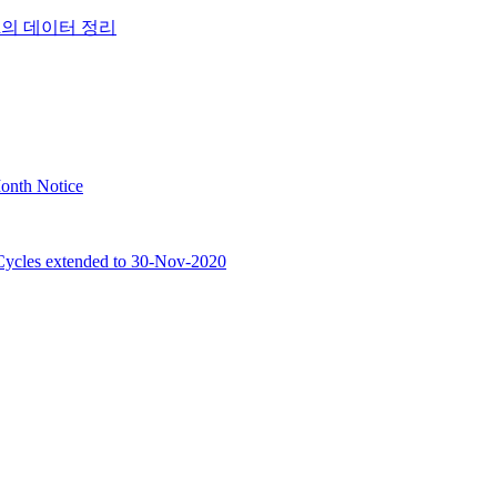
tion의 데이터 정리
onth Notice
ycles extended to 30-Nov-2020