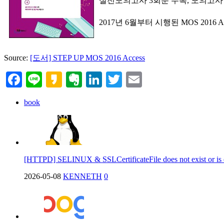
실전모의고사 3회분 수록, 모의고사 
2017년 6월부터 시행된 MOS 20
Source:
[도서] STEP UP MOS 2016 Access
Facebook
Line
Kakao
Evernote
LinkedIn
Twitter
Email
book
[HTTPD] SELINUX & SSLCertificateFile does not exist or is
2026-05-08
KENNETH
0