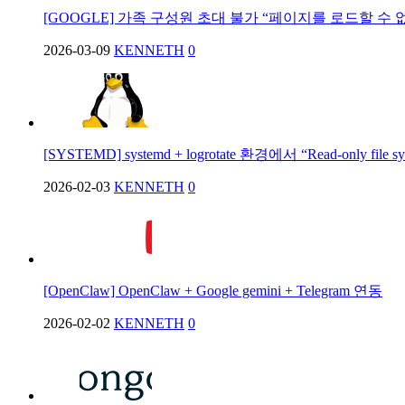
[GOOGLE] 가족 구성원 초대 불가 “페이지를 로드할 수 
2026-03-09
KENNETH
0
[SYSTEMD] systemd + logrotate 환경에서 “Read-only file 
2026-02-03
KENNETH
0
[OpenClaw] OpenClaw + Google gemini + Telegram 연동
2026-02-02
KENNETH
0