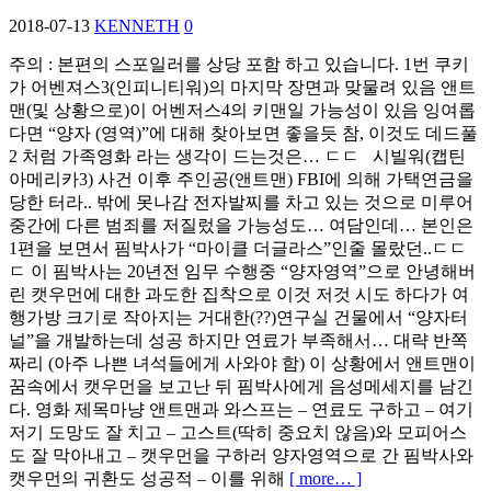
2018-07-13
KENNETH
0
주의 : 본편의 스포일러를 상당 포함 하고 있습니다. 1번 쿠키
가 어벤져스3(인피니티워)의 마지막 장면과 맞물려 있음 앤트
맨(및 상황으로)이 어벤저스4의 키맨일 가능성이 있음 잉여롭
다면 “양자 (영역)”에 대해 찾아보면 좋을듯 참, 이것도 데드풀
2 처럼 가족영화 라는 생각이 드는것은… ㄷㄷ 시빌워(캡틴
아메리카3) 사건 이후 주인공(앤트맨) FBI에 의해 가택연금을
당한 터라.. 밖에 못나감 전자발찌를 차고 있는 것으로 미루어
중간에 다른 범죄를 저질렀을 가능성도… 여담인데… 본인은
1편을 보면서 핌박사가 “마이클 더글라스”인줄 몰랐던..ㄷㄷ
ㄷ 이 핌박사는 20년전 임무 수행중 “양자영역”으로 안녕해버
린 캣우먼에 대한 과도한 집착으로 이것 저것 시도 하다가 여
행가방 크기로 작아지는 거대한(??)연구실 건물에서 “양자터
널”을 개발하는데 성공 하지만 연료가 부족해서… 대략 반쪽
짜리 (아주 나쁜 녀석들에게 사와야 함) 이 상황에서 앤트맨이
꿈속에서 캣우먼을 보고난 뒤 핌박사에게 음성메세지를 남긴
다. 영화 제목마냥 앤트맨과 와스프는 – 연료도 구하고 – 여기
저기 도망도 잘 치고 – 고스트(딱히 중요치 않음)와 모피어스
도 잘 막아내고 – 캣우먼을 구하러 양자영역으로 간 핌박사와
캣우먼의 귀환도 성공적 – 이를 위해
[ more… ]