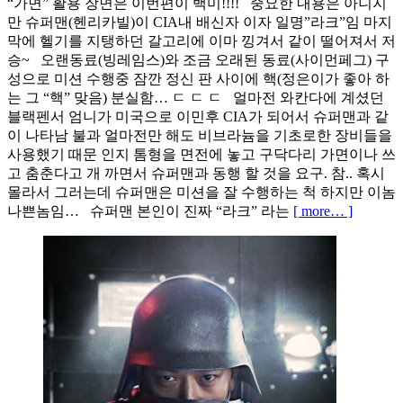
“가면” 활용 장면은 이번편이 백미!!!! 중요한 내용은 아니지
만 슈퍼맨(헨리카빌)이 CIA내 배신자 이자 일명”라크”임 마지
막에 헬기를 지탱하던 갈고리에 이마 낑겨서 같이 떨어져서 저
승~ 오랜동료(빙레임스)와 조금 오래된 동료(사이먼페그) 구
성으로 미션 수행중 잠깐 정신 판 사이에 핵(정은이가 좋아 하
는 그 “핵” 맞음) 분실함… ㄷ ㄷ ㄷ 얼마전 와칸다에 계셨던
블랙펜서 엄니가 미국으로 이민후 CIA가 되어서 슈퍼맨과 같
이 나타남 불과 얼마전만 해도 비브라늄을 기초로한 장비들을
사용했기 때문 인지 톰형을 면전에 놓고 구닥다리 가면이나 쓰
고 춤춘다고 개 까면서 슈퍼맨과 동행 할 것을 요구. 참.. 혹시
몰라서 그러는데 슈퍼맨은 미션을 잘 수행하는 척 하지만 이놈
나쁜놈임… 슈퍼맨 본인이 진짜 “라크” 라는
[ more… ]