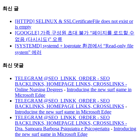
최신 글
[HTTPD] SELINUX & SSLCertificateFile does not exist or
is empty
[GOOGLE] 가족 구성원 초대 불가 “페이지를 로드할 수
없음 (다시시도)” 오류
[SYSTEMD] systemd + logrotate 환경에서 “Read-only file
system” 에러
최신 댓글
TELEGRAM @SEO_LINKK_ORDER - SEO
BACKLINKS, HOMEPAGE LINKS, CROSSLINKS -
Online Nursing Degrees
-
Introducing the new surf game in
Microsoft Edge
TELEGRAM @SEO_LINKK_ORDER - SEO
BACKLINKS, HOMEPAGE LINKS, CROSSLINKS
-
Introducing the new surf game in Microsoft Edge
TELEGRAM @SEO_LINKK_ORDER - SEO
BACKLINKS, HOMEPAGE LINKS, CROSSLINKS -
Dra. Samoara Barbosa Psiquiatra e Psicogeriatra
-
Introducing
the new surf game in Microsoft Edge