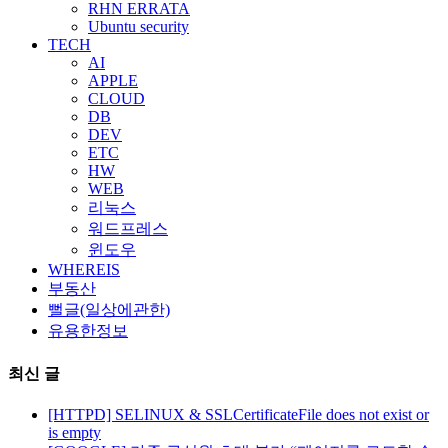
RHN ERRATA
Ubuntu security
TECH
AI
APPLE
CLOUD
DB
DEV
ETC
HW
WEB
리눅스
워드프레스
윈도우
WHEREIS
부동산
뻘글(일상에관한)
유용한정보
최신 글
[HTTPD] SELINUX & SSLCertificateFile does not exist or
is empty