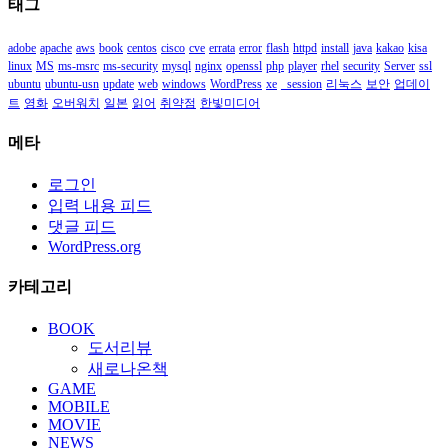
태그
함
adobe
apache
aws
book
centos
cisco
cve
errata
error
flash
httpd
install
java
kakao
kisa
linux
MS
ms-msrc
ms-security
mysql
nginx
openssl
php
player
rhel
security
Server
ssl
ubuntu
ubuntu-usn
update
web
windows
WordPress
xe
_session
리눅스
보안
업데이
트
영화
오버워치
일본
읽어
취약점
한빛미디어
메타
로그인
입력 내용 피드
댓글 피드
WordPress.org
카테고리
BOOK
도서리뷰
새로나온책
GAME
MOBILE
MOVIE
NEWS