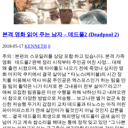
본격 영화 읽어 주는 남자 – 데드풀2 (Deadpool 2)
2018-05-17
KENNETH
0
​주의 : 본편의 스포일러를 상당 포함 하고 있습니다. 본격 가족
영화 데드풀2 완벽 정리 시작부터 주인공 여친 사망… 대체
왜 출연 시켰으며, 왜 타이틀도 나오기 전에 죽였나 싶지만 영
화 마지막 쿠키에서 결국 살아남 * 타노스(케이블)의 시간 장
치를 이용해서 역사 바꿈 주인공은 엑스포스인가 하는 팀을 만
듬 팀의 활약은 니가 티저로 본 그내용이 전부 설마?? 라고??
애써 모집한 팀원들은 미션 수행을 위해 낙하산 타고 내려오면
서 참으로 다양한 방법으로 저승행… 보고나면 별거 없군 & 참
신한 저승행 두가지 감정이 교차 데드풀과 타노스는 아직 어린
파이어피스트가 연쇄 살인마가 될것인지 아닐 것인지 갑론을
박… 결국 데드풀의 희생으로 해피엔딩 데드풀이 금새 숨이 안
넘어 가고 계속 쌉소리을 해대는 통에 정작 잊고 있던 “그 나쁜