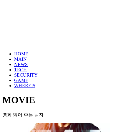
HOME
MAIN
NEWS
TECH
SECURITY
GAME
WHEREIS
MOVIE
영화 읽어 주는 남자