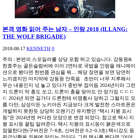
본격 영화 읽어 주는 남자 – 인랑 2018 (ILLANG:
THE WOLF BRIGADE)
2018-08-17
KENNETH
0
주의 : 본편의 스포일러를 상당 포함 하고 있습니다. 강동원&
한효주는 골든슬럼버에 이어 2연타로 국밥을 인랑을 애니메이
션으로 봤다면 한번쯤 관심을 뭐… 해당 장면을 보면 당연히
느끼겠지만 마지막에 강동원 안죽음 초반이 너무 지루해서
무슨 내용인지 넋 놓고 있다가 중반부 접어듬 2024년이라 그런
지 드론이 막 총도 쏘고, 드론이 총을 맞아도 안 망가짐 ㄷㄷㄷ
ㄷ 2024년 되면 길가다 드론한테 비명횡사 당하고 그럴지도 모
름 다만, 삼성이든 노키아든 지금보다 크게 발전한 스마트폰은
개발하지 못한듯 상당히 오랜기간 유지했던 “택시 지붕 표시
등”은 2024년엔 커다란 모양으로 변경 되었다. 참고로 택시 지
붕 표시등 꿀팁 알려준다. 택시 지붕의 표시등이 붉은색으로
점멸한다면(구버전은 7~8초, 신버전은 0.2~0.3초) 택시강도 등
위급상황을 외부에 알리는 것이다. 그런 택시를 봤다면 “어어