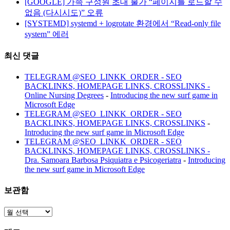
[GOOGLE] 가족 구성원 초대 불가 “페이지를 로드할 수
없음 (다시시도)” 오류
[SYSTEMD] systemd + logrotate 환경에서 “Read-only file
system” 에러
최신 댓글
TELEGRAM @SEO_LINKK_ORDER - SEO
BACKLINKS, HOMEPAGE LINKS, CROSSLINKS -
Online Nursing Degrees
-
Introducing the new surf game in
Microsoft Edge
TELEGRAM @SEO_LINKK_ORDER - SEO
BACKLINKS, HOMEPAGE LINKS, CROSSLINKS
-
Introducing the new surf game in Microsoft Edge
TELEGRAM @SEO_LINKK_ORDER - SEO
BACKLINKS, HOMEPAGE LINKS, CROSSLINKS -
Dra. Samoara Barbosa Psiquiatra e Psicogeriatra
-
Introducing
the new surf game in Microsoft Edge
보관함
보
관