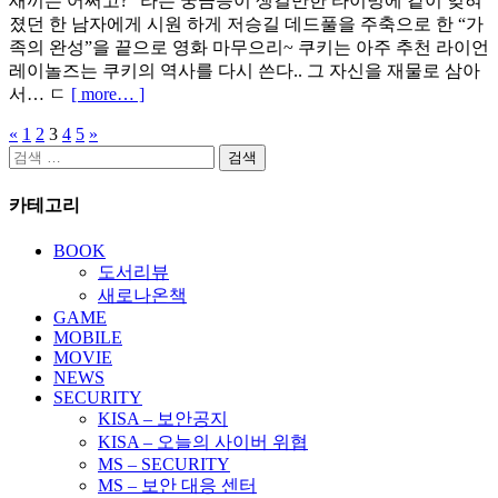
새끼는 어쩌고?” 라는 궁금증이 생길만한 타이밍에 같이 잊혀
졌던 한 남자에게 시원 하게 저승길 데드풀을 주축으로 한 “가
족의 완성”을 끝으로 영화 마무으리~ 쿠키는 아주 추천 라이언
레이놀즈는 쿠키의 역사를 다시 쓴다.. 그 자신을 재물로 삼아
서… ㄷ
[ more… ]
«
1
2
3
4
5
»
글
검
페
색:
카테고리
이
지
BOOK
도서리뷰
매
새로나온책
김
GAME
MOBILE
MOVIE
NEWS
SECURITY
KISA – 보안공지
KISA – 오늘의 사이버 위협
MS – SECURITY
MS – 보안 대응 센터