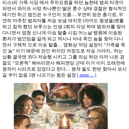
리스)의 가족 식당 에서 주차요원을 하던 놈한테 범죄 타겟이
되면서 와이프 사망 하나뿐인 딸은 혼수 상태 경찰은 형식적인
얘기만 하고 범인은 누구인지 모름… 우연히 얻은 총기로, 우
연히 마주친 범죄자를 저승 보냄 여지껏 (아마도 평생을)젠틀
하고 침착 했던 브루스는 인생 2회차 각성 하며 범죄자를 찾아
다니면서 엄청 신나게 이승 탈출 시킴 어느날 병원에 이송된
환자가 범인임을 알게 되고 역시나 아내 죽인 놈들 찾아 다니
면서 구체적 으로 이승 탈출… 영화상 악당 설정이 “가족을 죽
인 놈” 이기 때문에 잔인 하지만 저정도로 저승 가야지.. 하는
상황 결국엔 죄다 저승행 시키고 그를 의심 하던 아까 나온 경
찰도 “모른척” 해버리면서 해피엔딩 근데 이거 이미 오래전에
원작이 시리즈로 있었다고 한다… 원작 들도 한번 찾아서 보시
길 쿠키 없음 2편 나오기는 힘든 설정
[ more… ]